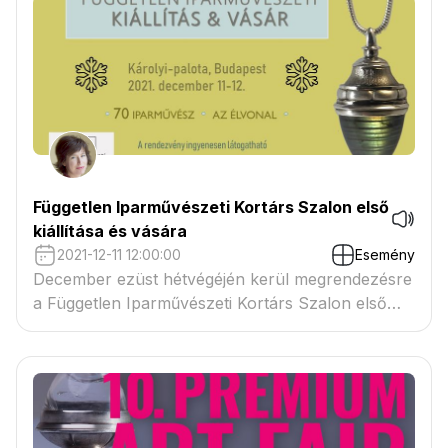
Független Iparművészeti Kortárs Szalon első
kiállítása és vására
2021-12-11 12:00:00
Esemény
December ezüst hétvégéjén kerül megrendezésre
a Független Iparművészeti Kortárs Szalon első
nyilvános, kiállítással egybekötött vására.