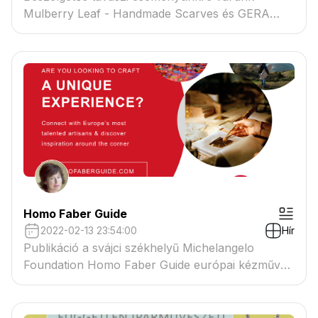
Mulberry Leaf - Handmade Scarves és GERA
NOÉMI Jewellery és Király Fanni Kortárs Ékszer
szervezésében
Homo Faber Guide
2022-02-13 23:54:00
Hír
Publikáció a svájci székhelyű Michelangelo
Foundation Homo Faber Guide európai kézműves
iparművészeket bemutató online katalógusában.