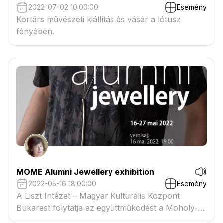
2022-07-02 10:00:00
Esemény
Kortárs művészeti kiállítás és vásár a lótusz
fényében.
MOME Alumni Jewellery exhibition
2022-05-16 18:00:00
Esemény
A Liszt Intézet – Magyar Kulturális Központ
Bukarest folytatja az együttműködést a Moholy-
Nagy Művészeti Egyetem (MOME) Design