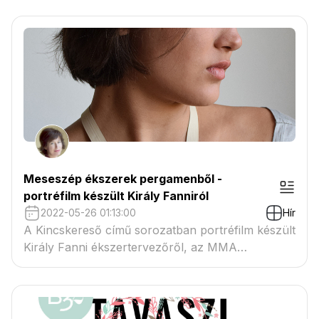
Intézetével és idén az intézet kiállítótereiben
ékszerkiállítással jelentkezik a Romanian Design
Week, Design Go programjában.
Meseszép ékszerek pergamenből -
portréfilm készült Király Fanniról
2022-05-26 01:13:00
Hír
A Kincskereső című sorozatban portréfilm készült
Király Fanni ékszertervezőről, az MMA
ösztöndíjasáról.