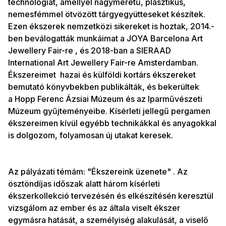
technológiát, amellyel nagyméretű, plasztikus,
nemesfémmel ötvözött tárgyegyütteseket készítek.
Ezen ékszerek nemzetközi sikereket is hoztak, 2014.-
ben beválogatták munkáimat a JOYA Barcelona Art
Jewellery Fair-re , és 2018-ban a SIERAAD
International Art Jewellery Fair-re Amsterdamban.
Ékszereimet hazai és külföldi kortárs ékszereket
bemutató könyvbekben publikálták, és bekerültek
a Hopp Ferenc Ázsiai Múzeum és az Iparművészeti
Múzeum gyűjteményeibe. Kísérleti jellegű pergamen
ékszereimen kívül egyébb technikákkal és anyagokkal
is dolgozom, folyamosan új utakat keresek.
Az pályázati témám: "Ékszereink üzenete" . Az
ösztöndíjas időszak alatt három kísérleti
ékszerkollekció tervezésén és elkészítésén keresztül
vizsgálom az ember és az általa viselt ékszer
egymásra hatását, a személyiség alakulását, a viselő