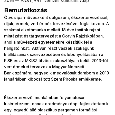
2016
— PAST_ART Nemzeti Kulturális Alap
Bemutatkozás
Ötvös iparművészként dolgozom, ékszertervezéssel,
díjak, érmek, vert érmék tervezésével foglalkozom. A
szakmai alkotómunka mellett 18 éve tanítok rajzot
mintázást és tárgytervezést a Corvin Rajziskolában,
ahol a művészeti egyetemekre készítjük fel a
hallgatóinkat. Aktívan részt veszek szakágunk
kiállításainak szervezésében és lebonyolításában a
FISE és az MKISZ ötvös szakosztályain belül. 2013-tól
vert érmeket tervezek a Magyar Nemzeti
Bank számára, negyedik megvalósult darabom a 2019
januárjában kibocsájtott Szent Piroska emlékérme.
Ékszertervezői munkámban folyamatosan
kisérletezem, ennek eredményeképp fejlesztettem ki
egy egyedülálló plasztikus pergamen formálási