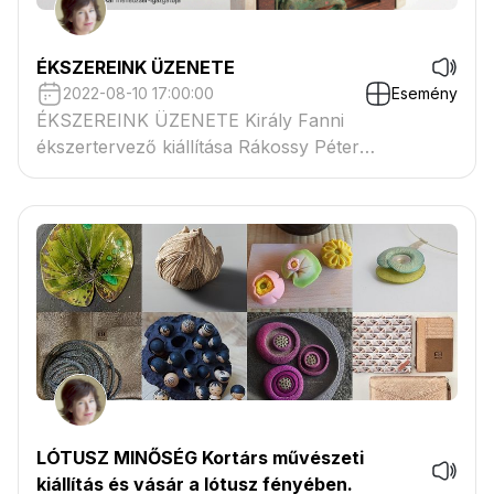
ÉKSZEREINK ÜZENETE
2022-08-10 17:00:00
Esemény
ÉKSZEREINK ÜZENETE Király Fanni
ékszertervező kiállítása Rákossy Péter
fotóművész portréival
LÓTUSZ MINŐSÉG Kortárs művészeti
kiállítás és vásár a lótusz fényében.