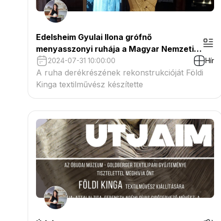
Edelsheim Gyulai Ilona grófnő
menyasszonyi ruhája a Magyar Nemzeti
Múzeumban
2024-07-31 10:00:00
Hír
A ruha derékrészének rekonstrukcióját Földi
Kinga textilművész készítette