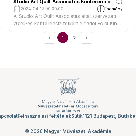
Studio Art Quilt Associates Konferencia
2024-04-12 00:00:00
Esemény
A Studio Art Quilt Associates által szervezett
2024-es konferencia felkért előadói Földi Kinga
és Susie Koren textilművészek
1
2
pcsolat
Felhasználási feltételek
Sütik
1121 Budapest, Budakes
© 2026 Magyar Művészeti Akadémia