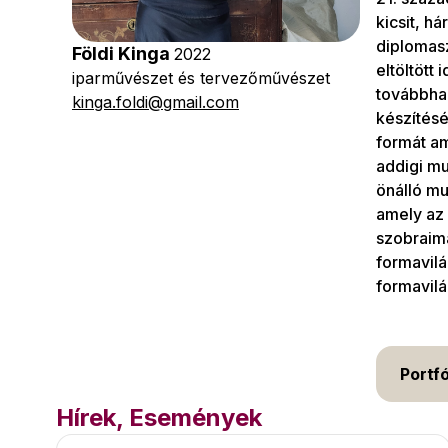
kicsit, 
diplomasz
Földi Kinga
2022
eltöltött
iparművészet és tervezőművészet
továbbhal
kinga.foldi@gmail.com
készítésé
formát am
addigi mu
önálló mu
amely az 
szobraim
formavilá
formavil
Portfó
Hírek, Események