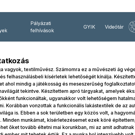
Pályázati
GYIK
Videótár
yek
felhívások
atkozás
ga vagyok, textilművész. Számomra ez a művészeti ág végel
 és felhasználásbeli kísérletek lehetőségét kínálja. Készítet
t ahol mindig a játékosság és meseszerűség foglalkoztatot
avilágát tekintve. Készítettem apró tárgyakat, amelyek ék
őkként funkcionáltak, ugyanakkor volt lehetőségem hatalmas 
ni. Korábban vonzottak a funkcionális lakástextilek de az au
világa is. Ebben a sok területben egy közös volt, a hagy
. Minden munkámat, kísérletezésemet ezek köré építettem,
het őket tovább éltetni mai korunkban, mi az amit adhatnak
di ember mit tehetek értük. Ez a munka hol intenzívebb volt