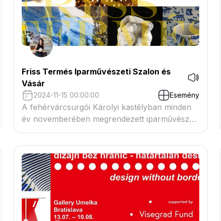
Friss Termés Iparművészeti Szalon és
Vásár
2024-11-15 00:00:00
Esemény
A fehérvárcsurgói Károlyi kastélyban minden
év novemberében megrendezett iparművészeti
vásár