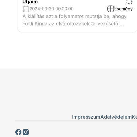
Útjaim
2024-03-20 00:00:00
Esemény
A kiállítás azt a folyamatot mutatja be, ahogy
Földi Kinga az első öltözékek tervezésétől
eljutott a...
Impresszum
Adatvédelem
Ka