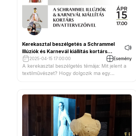
Kerekasztal beszélgetés a Schrammel
Illúziók és Karnevál kiállítás kortárs
divattervezőivel
2025-04-15 17:00:00
Esemény
A kerekasztal beszélgetés témája: Mit jelent a
textilművészet? Hogy dolgozik ma egy
divattervező?