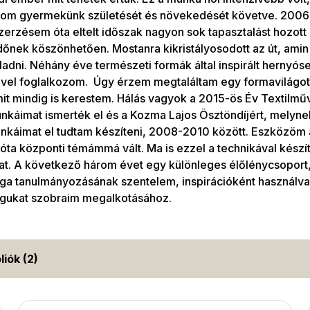
három gyermekünk születését és növekedését követve. 2006
erzésem óta eltelt időszak nagyon sok tapasztalást hozott 
 időnek köszönhetően. Mostanra kikristályosodott az út, ami
adni. Néhány éve természeti formák által inspirált hernyó
vel foglalkozom. Úgy érzem megtaláltam egy formavilágot 
it mindig is kerestem. Hálás vagyok a 2015-ös Év Textilműv
nkáimat ismerték el és a Kozma Lajos Ösztöndíjért, melyne
nkáimat el tudtam készíteni, 2008-2010 között. Eszközöm a
óta központi témámmá vált. Ma is ezzel a technikával kész
at. A következő három évet egy különleges élőlénycsoport
ga tanulmányozásának szentelem, inspirációként használva
águkat szobraim megalkotásához.
liók (2)