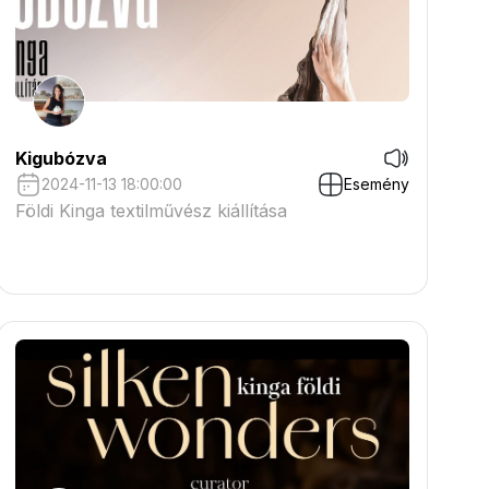
Kigubózva
2024-11-13 18:00:00
Esemény
Földi Kinga textilművész kiállítása