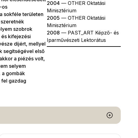
2004
— OTHER Oktatási
-os
Minisztérium
a sokféle területen
2005
— OTHER Oktatási
n szeretnék
Minisztérium
selyem szobrok
2008
— PAST_ART Képző- és
és kifejezési
Iparművészeti Lektorátus
észe díjért, mellyel
k segítségével első
kkor a piézés volt,
ítem selyem
, a gombák
 fel gazdag