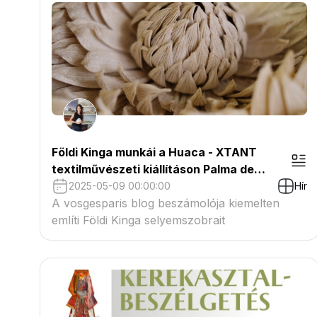
Földi Kinga munkái a Huaca - XTANT
textilművészeti kiállításon Palma de
MAllorcán
2025-05-09 00:00:00
Hír
A vosgesparis blog beszámolója kiemelten
említi Földi Kinga selyemszobrait