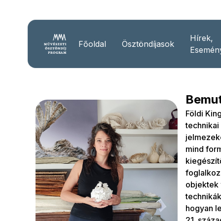
Hírek,
Főoldal
Ösztöndíjasok
Esemén
Bemut
Földi Kin
technikai
jelmezeke
mind form
kiegészít
foglalkoz
objektek 
technikák
hogyan le
21. száza