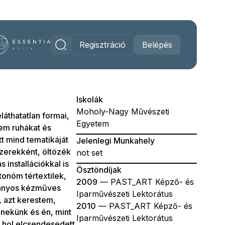
Regisztráció
Belépés
Iskolák
Moholy-Nagy Művészeti
áthatatlan formai,
Egyetem
tem ruhákat és
t mind tematikáját
Jelenlegi Munkahely
szerekként, öltözék
not set
installációkkal is
Ösztöndíjak
tonóm tértextilek,
2009
— PAST_ART Képző- és
ományos kézműves
Iparművészeti Lektorátus
 azt kerestem,
2010
— PAST_ART Képző- és
 nekünk és én, mint
Iparművészeti Lektorátus
, hol elcsendesedett