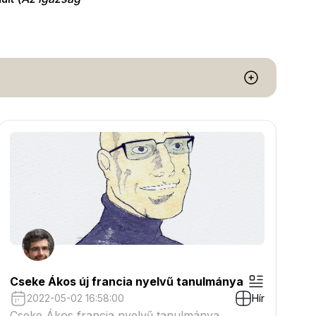
Cseke Ákos új francia nyelvű tanulmánya
2022-05-02 16:58:00
Hír
Cseke Ákos francia nyelvű tanulmánya