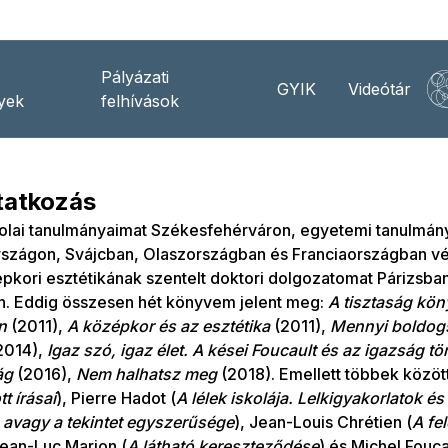
Pályázati
GYIK
Videótár
yek
felhívások
atkozás
olai tanulmányaimat Székesfehérváron, egyetemi tanulmán
szágon, Svájcban, Olaszországban és Franciaországban vé
zépkori esztétikának szentelt doktori dolgozatomat Párizsb
. Eddig összesen hét könyvem jelent meg:
A tisztaság kön
n
(2011),
A középkor és az esztétika
(2011),
Mennyi boldogs
2014),
Igaz szó, igaz élet. A kései Foucault és az igazság tö
ág
(2016),
Nem halhatsz meg
(2018). Emellett többek közöt
t írásai
), Pierre Hadot (
A lélek iskolája. Lelkigyakorlatok és 
 avagy a tekintet egyszerűsége
), Jean-Louis Chrétien (
A fe
Jean-Luc Marion (
A látható kereszteződése
) és Michel Fouca