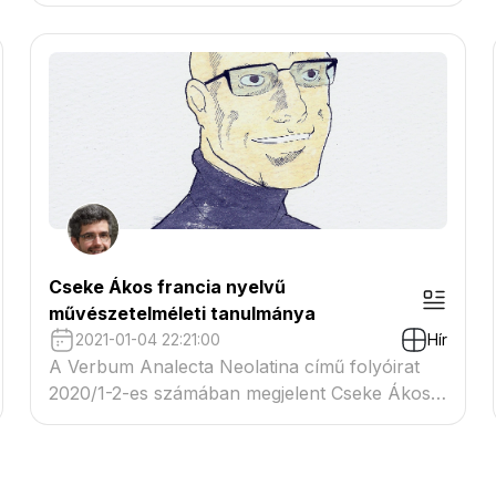
meghatározó szereplői válaszolnak egy-egy
kérdésre.
Cseke Ákos francia nyelvű
művészetelméleti tanulmánya
2021-01-04 22:21:00
Hír
A Verbum Analecta Neolatina című folyóirat
2020/1-2-es számában megjelent Cseke Ákos
Foucault esztétikájára és művészetelméletére
reflektáló francia nyelvű tanulmánya.