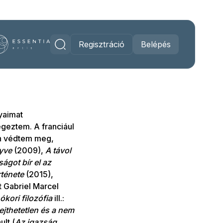
Regisztráció
Belépés
yaimat
geztem. A franciául
an védtem meg,
yve
(2009),
A távol
ágot bír el az
rténete
(2015),
t Gabriel Marcel
ókori filozófia
ill.:
lejthetetlen és a nem
ult (
Az igazság