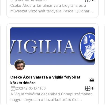
Cseke Ákos új tanulmánya a biográfia és a
művészet viszonyát tárgyalja Pascal Quignard
La vie n'est pas une biographie c. kötete
nyomán
Cseke Ákos válasza a Vigilia folyóirat
körkérdésére
2021-12-05 15:41:00
Hír
A Vigilia folyóirat decemberi ünnepi számában
hagyományosan a hazai kulturális élet