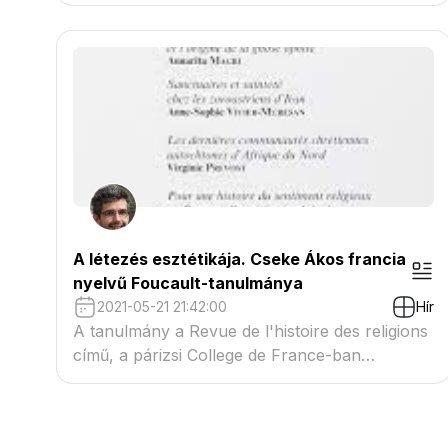
parrhészia/félelemnélküli beszéd kérdéséről
Budapesten, az OSA Archívumban
A létezés esztétikája. Cseke Ákos francia
nyelvű Foucault-tanulmánya
2021-05-21 21:42:00
Hír
A tanulmány a Revue de l'histoire des religions
című, a párizsi College de France-ban
szerkesztett folyóiratban jelent meg