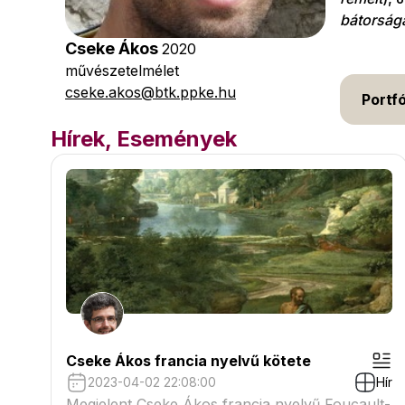
bátorság
Cseke Ákos
2020
művészetelmélet
cseke.akos@btk.ppke.hu
Portfó
Hírek, Események
Cseke Ákos francia nyelvű kötete
2023-04-02 22:08:00
Hír
Megjelent Cseke Ákos francia nyelvű Foucault-