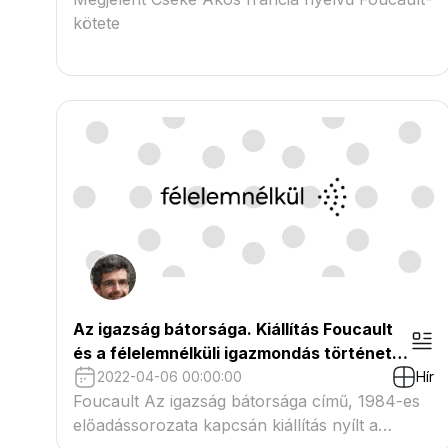
kötete
Az igazság bátorsága. Kiállítás Foucault
és a félelemnélküli igazmondás története
körül
2022-04-06 00:00:00
Hír
Foucault Az igazság bátorsága című, 1984-es
előadássorozata kapcsán kiállítás nyílt a