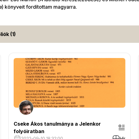
a
) könyveit fordítottam magyarra.
liók (1)
Cseke Ákos tanulmánya a Jelenkor
folyóiratban
2022-09-10 18:32:00
Hír