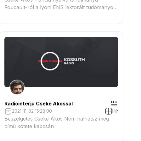
Foucault-ról a lyoni ENS lektorált tudományos
folyóiratában
Rádióinterjú Cseke Ákossal
2021-11-02 15:28:00
Hír
Beszélgetés Cseke Ákos Nem halhatsz meg
című kötete kapcsán