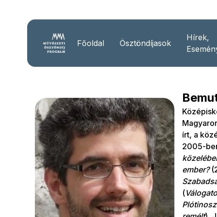
Hírek,
Főoldal
Ösztöndíjasok
Esemén
Bemut
Középisk
Magyaror
írt, a kö
2005-ben
közelébe
ember?
(
Szabads
(
Válogatot
Plótinosz
remélt
), 