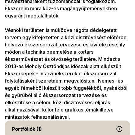
művésztanáraként tűzzománccal is foglalkozom.
Ékszereim mára köz-és magángyűjteményekben
egyaránt megtalálhatók.
Vésnöki területen is működve régóta dédelgetett
tervem egy kifejezetten a kézi díszítővésést előtérbe
helyező ékszersorozat tervezése és kivitelezése, ily
módon a technika beemelése a kortárs
ékszerművészet és ötvösség területére. Mindezt a
2013-as Moholy Ösztöndíjas időszak alatt elkészült
Ékszerképek - Intarziaékszerek c. ékszersorozat
folytatásaként szeretném megvalósítani. Nemes- és
egyéb fémekből készült több függelékből, nyakékből
és gyűrűből álló ékszersorozat tervezése és
elkészítése a célom, kézi díszítővésési eljárás
alkalmazásával, különféle grafikus témák illetve
mintázatok felhasználásával.
Portfóliók (1)