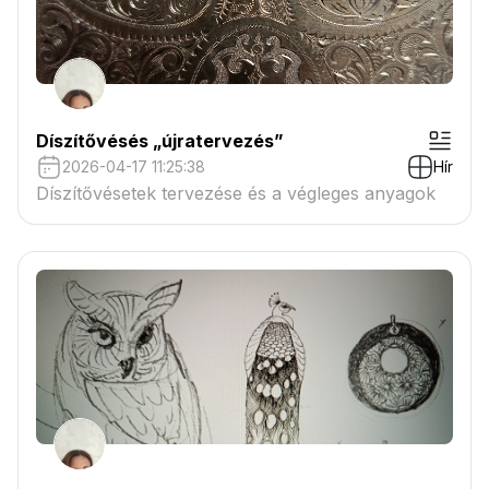
Díszítővésés „újratervezés”
2026-04-17 11:25:38
Hír
Díszítővésetek tervezése és a végleges anyagok