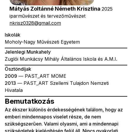
Mátyás Zoltánné Németh Krisztina
2025
iparművészet és tervezőművészet
nkrisz0328@gmail.com
Iskolák
Moholy-Nagy Művészeti Egyetem
Jelenlegi Munkahely
Zuglói Munkácsy Mihály Általános Iskola és A.M.I.
Ösztöndíjak
2009
— PAST_ART MOME
2013
— PAST_ART Szellemi Tulajdon Nemzeti
Hivatala
Bemutatkozás
Az ékszer különös érdekességének találom, hogy az
emberi mindennapos viselet része, de nem
szükségszerűen. Valami olyasmi, ami a mindennapi
szükségletek kielégítésén felül áll. Nincs gyakorlati