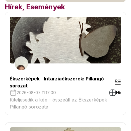
Hírek, Események
Ékszerképek - Intarziaékszerek: Pillangó
sorozat
2026-08-07 11:17:00
Hír
Kiteljesedik a kép - összeáll az Ékszerképek
Pillangó sorozata