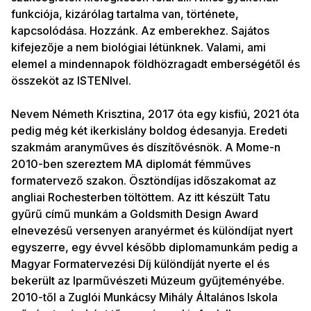
funkciója, kizárólag tartalma van, története,
kapcsolódása. Hozzánk. Az emberekhez. Sajátos
kifejezője a nem biológiai létünknek. Valami, ami
elemel a mindennapok földhözragadt emberségétől és
összeköt az ISTENIvel.
Nevem Németh Krisztina, 2017 óta egy kisfiú, 2021 óta
pedig még két ikerkislány boldog édesanyja. Eredeti
szakmám aranyműves és díszítővésnök. A Mome-n
2010-ben szereztem MA diplomát fémműves
formatervező szakon. Ösztöndíjas időszakomat az
angliai Rochesterben töltöttem. Az itt készült Tatu
gyűrű című munkám a Goldsmith Design Award
elnevezésű versenyen aranyérmet és különdíjat nyert
egyszerre, egy évvel később diplomamunkám pedig a
Magyar Formatervezési Díj különdíját nyerte el és
bekerült az Iparművészeti Múzeum gyűjteményébe.
2010-től a Zuglói Munkácsy Mihály Általános Iskola