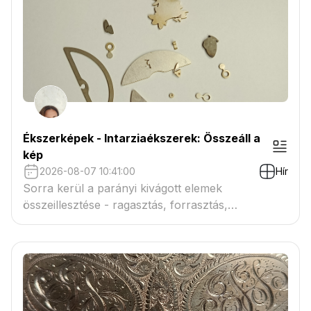
Ékszerképek - Intarziaékszerek: Összeáll a
kép
2026-08-07 10:41:00
Hír
Sorra kerül a parányi kivágott elemek
összeillesztése - ragasztás, forrasztás,
szegecselés nélkül