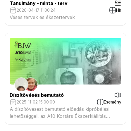
Tanulmány - minta - terv
2026-04-17 11:00:24
Hír
Vésés tervek és ékszertervek
Díszítővésés bemutató
2025-11-02 15:00:00
Esemény
A díszítővésést bemutató előadás kipróbálási
lehetőséggel, az A10 Kortárs Ékszerkiállítás
keretében