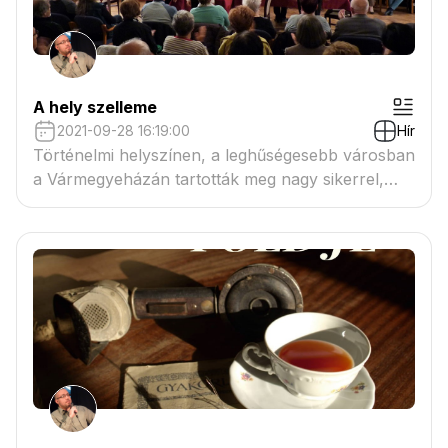
A hely szelleme
2021-09-28 16:19:00
Hír
Történelmi helyszínen, a leghűségesebb városban
a Vármegyeházán tartották meg nagy sikerrel,
élénk érdeklődés mellett Az ígéret földje című
felolvasószínházi előadást a szombathelyi Weöres
Sándor Színház és a Soproni Petőfi Színház
koprodukcióját.