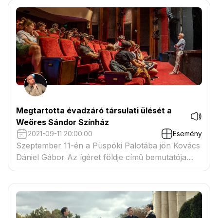
visszatérési kísérletét és a körülötte zajló
eseményeket dolgozza fel.
Megtartotta évadzáró társulati ülését a
Weöres Sándor Színház
2021-09-11 20:00:00
Esemény
Szeptember 11-én a Püspöki Palotába jön Kovács
Dániel Gábor Az ígéret földje című bemutatója
Kelemen Zoltán rendezésében.