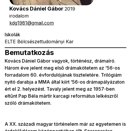
Kovács Dániel Gábor
2019
irodalom
kdg1981@gmail.com
Iskolák
ELTE Bölcsészettudományi Kar
Bemutatkozás
Kovács Dániel Gábor vagyok, történész, drámaíró.
Három éve jelent meg első drámakötetem az '56-os
forradalom 60. évfordulójának tiszteletére. Trilógiám
nyitó darabja a MMA által kiírt ’56-os drámapályázaton
ért el 2. helyezést. Tavaly jelent meg az 1957-ben
eltűnt Pap Béla mártír karcagi református lelkészről
szóló drámakötetem.
A XX. századi magyar történelem már az egyetemen is