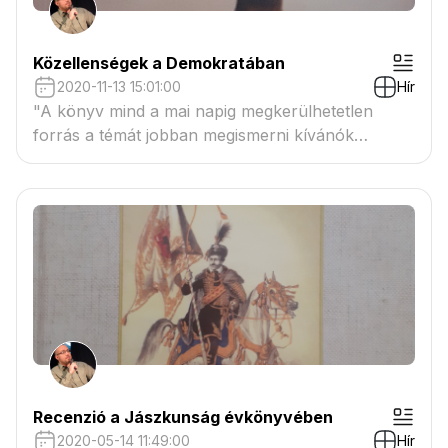
Közellenségek a Demokratában
2020-11-13 15:01:00
Hír
"A könyv mind a mai napig megkerülhetetlen
forrás a témát jobban megismerni kívánók
számára."
Recenzió a Jászkunság évkönyvében
2020-05-14 11:49:00
Hír