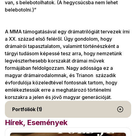
van, s belebotolhatok. (A hegycsúcsba nem lehet
belebotolni.)”
A MMA támogatásával egy drámatrilógiát tervezek írni
a XX. század első feléről. Úgy gondolom, hogy
drámaírói tapasztalatom, valamint történészként a
tárgyi tudásom képessé tesz arra, hogy nemzetünk
legvészterhesebb korszakát drámai művek
formájában feldolgozzam. Nagy adóssága ez a
magyar drámairodalomnak, és Trianon századik
évfordulója közeledtével fontosnak tartom, hogy
emlékeztessük erre a meghatározó történelmi
korszakra a jelen és jövő magyar generációját.
Portfóliók (1)
Hírek, Események