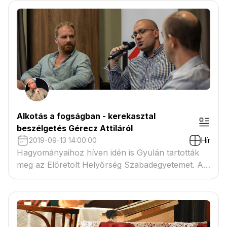
Alkotás a fogságban - kerekasztal
beszélgetés Gérecz Attiláról
2019-09-13 14:00:00
Hír
Hagyományaihoz híven idén is Gyulán tartották
meg az Előretolt Helyőrség Szabadegyetemet. A
szeptember 12-15. között megrendezésre kerülő
esemény fókuszában a legendás irodalmi
szerzőpárosok, alkotótársak, mesterek és
tanítványok, művészek és múzsák kapcsolata állt.