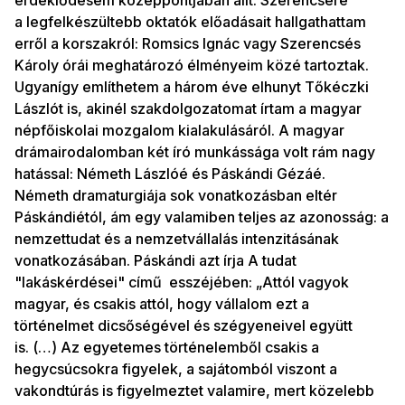
érdeklődésem középpontjában állt. Szerencsére
a legfelkészültebb oktatók előadásait hallgathattam
erről a korszakról: Romsics Ignác vagy Szerencsés
Károly órái meghatározó élményeim közé tartoztak.
Ugyanígy említhetem a három éve elhunyt Tőkéczki
Lászlót is, akinél szakdolgozatomat írtam a magyar
népfőiskolai mozgalom kialakulásáról. A magyar
drámairodalomban két író munkássága volt rám nagy
hatással: Németh Lászlóé és Páskándi Gézáé.
Németh dramaturgiája sok vonatkozásban eltér
Páskándiétól, ám egy valamiben teljes az azonosság: a
nemzettudat és a nemzetvállalás intenzitásának
vonatkozásában. Páskándi azt írja A tudat
"lakáskérdései" című esszéjében: „Attól vagyok
magyar, és csakis attól, hogy vállalom ezt a
történelmet dicsőségével és szégyeneivel együtt
is. (…) Az egyetemes történelemből csakis a
hegycsúcsokra figyelek, a sajátomból viszont a
vakondtúrás is figyelmeztet valamire, mert közelebb