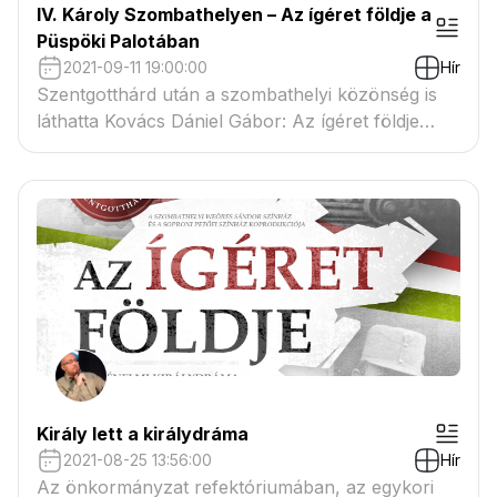
IV. Károly Szombathelyen – Az ígéret földje a
Püspöki Palotában
2021-09-11 19:00:00
Hír
Szentgotthárd után a szombathelyi közönség is
láthatta Kovács Dániel Gábor: Az ígéret földje
című drámáját a Püspöki Palotában Kelemen
Zoltán rendezésében. A felolvasószínház a
Weöres Sándor Színház és a Soproni Petőfi
Színház koprodukciójával felejthetetlen élményt
nyújtott.
Király lett a királydráma
2021-08-25 13:56:00
Hír
Az önkormányzat refektóriumában, az egykori