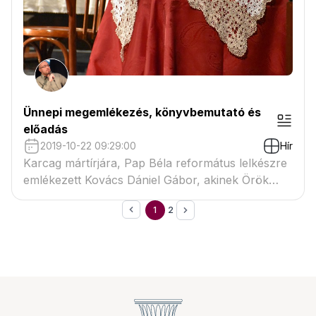
Ünnepi megemlékezés, könyvbemutató és
előadás
2019-10-22 09:29:00
Hír
Karcag mártírjára, Pap Béla református lelkészre
emlékezett Kovács Dániel Gábor, akinek Örök
kőszálra állva címmel jelent meg könyve a
1
2
rejtélyes körülmények között Bakonyban eltűnt
lelkészről.