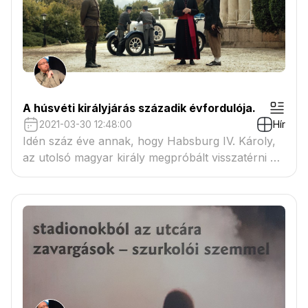
A húsvéti királyjárás századik évfordulója.
2021-03-30 12:48:00
Hír
Idén száz éve annak, hogy Habsburg IV. Károly,
az utolsó magyar király megpróbált visszatérni a
trónjára.