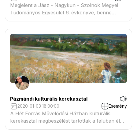
Megjelent a Jász - Nagykun - Szolnok Megyei
Tudományos Egyesület 6. évkönyve, benne
Kovács Dániel Gábor "1956-os drámatriptichon"
című drámakötetének recenziójával.
Pázmándi kulturális kerekasztal
2020-01-03 18:00:00
Esemény
A Hét Forrás Művelődési Házban kulturális
kerekasztal megbeszélést tartottak a faluban élő
művészek.