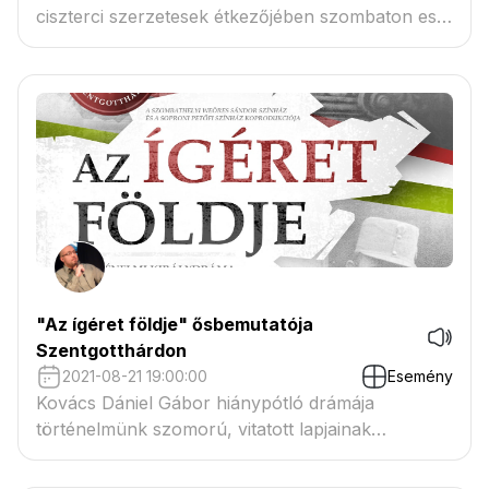
ciszterci szerzetesek étkezőjében szombaton este
mutatták be Kovács Dániel Gábor történelmi
királydrámáját.
"Az ígéret földje" ősbemutatója
Szentgotthárdon
2021-08-21 19:00:00
Esemény
Kovács Dániel Gábor hiánypótló drámája
történelmünk szomorú, vitatott lapjainak
egyik sokáig margóra helyezett fejezetét, az
utolsó magyar király, IV. Károly két