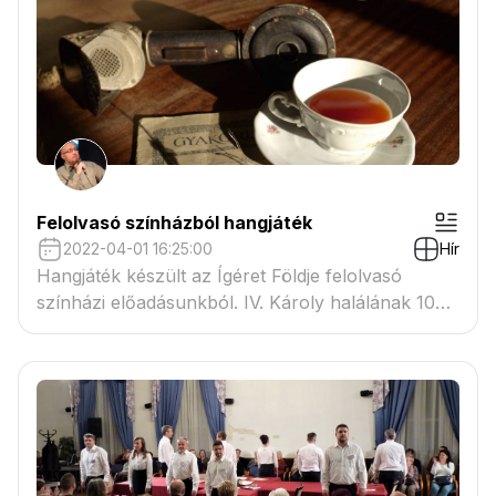
Felolvasó színházból hangjáték
2022-04-01 16:25:00
Hír
Hangjáték készült az Ígéret Földje felolvasó
színházi előadásunkból. IV. Károly halálának 100.
évfordulója alkalmából közzétettük a felvételt a
Weöres Sándor Színház Youtube csatornáján.