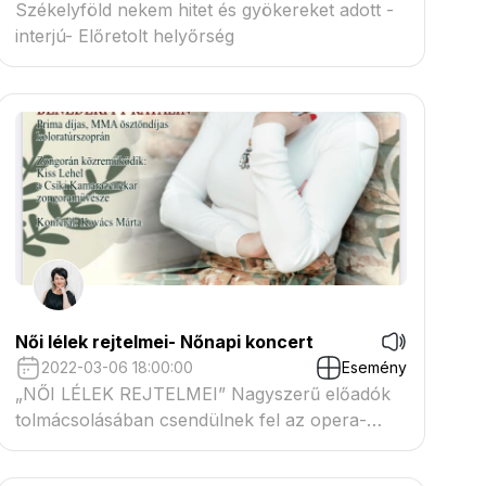
Székelyföld nekem hitet és gyökereket adott -
interjú- Előretolt helyőrség
Női lélek rejtelmei- Nőnapi koncert
2022-03-06 18:00:00
Esemény
„NŐI LÉLEK REJTELMEI” Nagyszerű előadók
tolmácsolásában csendülnek fel az opera-
operett irodalom legszebb és legismertebb
gyöngyszemei, szólódallamokkal,