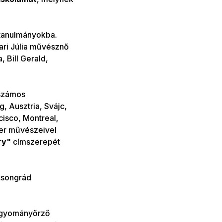
 tanulmányokba.
ari Júlia művésznő
, Bill Gerald,
számos
 Ausztria, Svájc,
cisco, Montreal,
per művészeivel
ry"
címszerepét
songrád
hagyományőrző