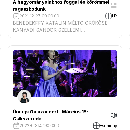
A hagyományainkhoz foggal és körömmel
ragaszkodunk
2021-12-27 00:00:00
Hír
BENEDEKFFY KATALIN MÉLTÓ ÖRÖKÖSE
KÁNYÁDI SÁNDOR SZELLEMI
HAGYATÉKÁNAK A hagyományainkhoz foggal
és körömmel ragaszkodunk- Zorkóczy
Zenóbia cikke a Magyar Nemzetben
Ünnepi Gálakoncert- Március 15-
Csíkszereda
2022-03-14 19:00:00
Esemény