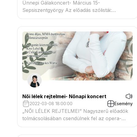
Ünnepi Gálakoncert- Március 15-
Sepsiszentgyörgy Az előadás szólistái:
Benedekffy Katalin Prima és MMA ösztondíjas
koloratúrszoprán Turpinszky Gippert Béla-
Budapesti Operaház szólistája
Női lélek rejtelmei- Nőnapi koncert
2022-03-08 18:00:00
Esemény
„NŐI LÉLEK REJTELMEI” Nagyszerű előadók
tolmácsolásában csendülnek fel az opera-
operett irodalom legszebb és legismertebb
gyöngyszemei, szólódallamokkal,