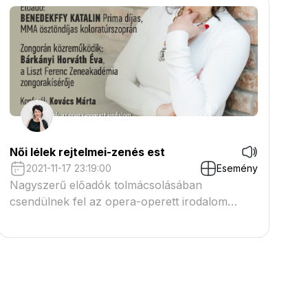
zongoraszólókkal és érdekes történetekkel
színesítve az estét.
Női lélek rejtelmei-zenés est
2021-11-17 23:19:00
Esemény
Nagyszerű előadók tolmácsolásában
csendülnek fel az opera-operett irodalom
legszebb és legismertebb gyöngyszemei,
szólódallamokkal, zongoraszólókkal és
érdekes történetekkel színesítve az estét.