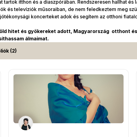
 tartok itthon és a diaszpórában. Rendszeresen hallhat és 
iók és televíziók műsoraiban, de nem feledkeztem meg szü
jótékonysági koncerteket adok és segítem az otthoni fiatalo
öld hitet és gyökereket adott, Magyarország otthont é
íthassam álmaimat.
liók (2)