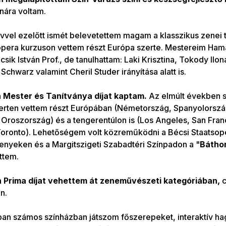
nára voltam.
vvel ezelőtt ismét belevetettem magam a klasszikus zenei
pera kurzuson vettem részt Európa szerte. Mestereim Ham
sik István Prof., de tanulhattam: Laki Krisztina, Tokody Ilona
Schwarz valamint Cheril Studer irányítása alatt is.
 Mester és Tanítványa díjat kaptam.
Az elmúlt években 
rten vettem részt Európában (Németország, Spanyolország,
Oroszország) és a tengerentúlon is (Los Angeles, San Fran
Toronto). Lehetőségem volt közreműködni a Bécsi Staatso
nyeken és a Margitszigeti Szabadtéri Színpadon a "
Bátho
ttem.
 Prima díjat vehettem át zeneművészeti kategóriában,
c
n.
ban számos színházban játszom főszerepeket, interaktív 