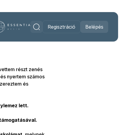
Regisztráció
Belépés
vettem részt zenés
 és nyertem számos
szereztem és
lemez lett.
 támogatásával.
iskolámat
, melynek