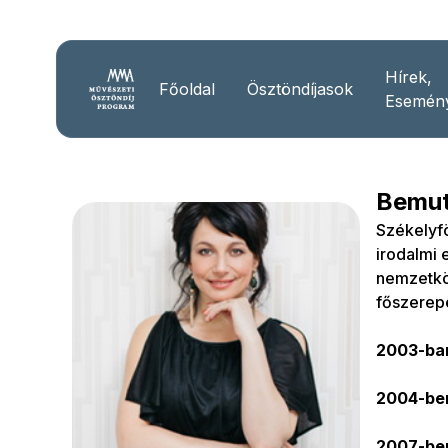
Hírek,
Főoldal
Ösztöndíjasok
Esemén
Bemut
Székelyf
irodalmi
nemzetköz
főszerepe
2003-ban
2004-ben
2
007-ben