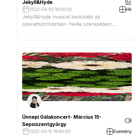
Jekyll&Hyde
2022-04-02 19:00:00
Hír
Jekyll&Hyde musical bemutató az
operettszínházban- Nellie szerepében:
Benedekffy Katalin. Bemutató 2022.04.02.
Ünnepi Gálakoncert- Március 15-
Sepsiszentgyörgy
2022-03-15 19:00:00
Esemény