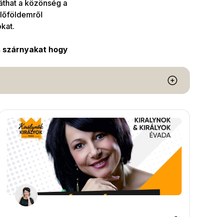
láthat a közönség a
lőföldemről
kat.
s szárnyakat hogy