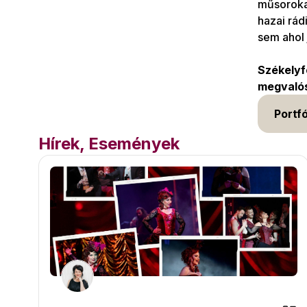
műsorokat
hazai rád
sem ahol 
Székelyf
megvalós
Portfó
Hírek, Események