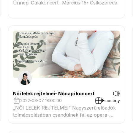
Ünnepi Gálakoncert- Március 15- Csíkszereda
Női lélek rejtelmei- Nőnapi koncert
2022-03-07 18:00:00
Esemény
„NŐI LÉLEK REJTELMEI” Nagyszerű előadók
tolmácsolásában csendülnek fel az opera-
operett irodalom legszebb és legismertebb
gyöngyszemei, szólódallamokkal,