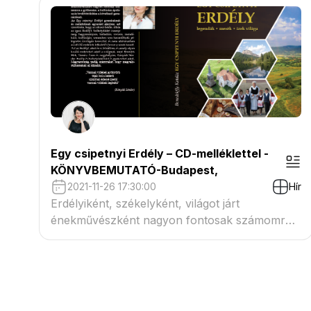
zongoraszólókkal és érdekes történetekkel
színesítve az estét.
Egy csipetnyi Erdély – CD-melléklettel -
KÖNYVBEMUTATÓ-Budapest,
2021-11-26 17:30:00
Hír
Erdélyiként, székelyként, világot járt
énekművészként nagyon fontosak számomra
a gyökereim, a kultúrám ápolása és
továbbörökítése a következő generációnak. Az
Egy csipetnyi Erdélyt gyerekeknek és
családoknak egyaránt ajánlom: azt szeretném,
hogy