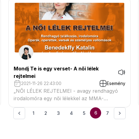
zongoraszólókkal és érdekes történetekkel
színesítve az estét.
Mondj Te is egy verset- A női lélek
rejtelmei
2021-11-26 22:43:00
Esemény
„NŐI LÉLEK REJTELMEI - avagy rendhagyó
irodalomóra egy női lélekkel az MMA-
ösztöndíjas koloratúrszoprán Benedekffy
Katalinnal
6
1
2
3
4
5
7