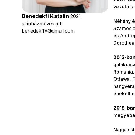
vezető ta
Benedekfi Katalin
2021
Néhány é
színházművészet
Számos o
benedekffy@gmail.com
és Andrejc
Dorothea 
2013-ban
gálakonce
Románia, 
Ottawa, 
hangverse
énekelhe
2018-ban
megyébe
Napjaink