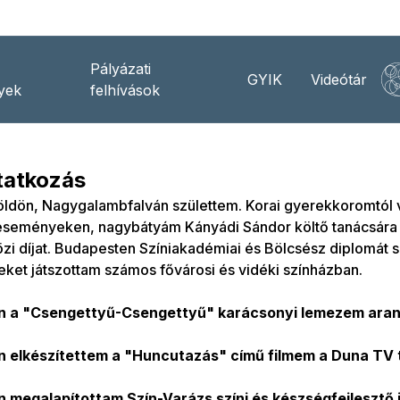
Pályázati
GYIK
Videótár
yek
felhívások
atkozás
öldön, Nagygalambfalván születtem. Korai gyerekkoromtól 
 eseményeken, nagybátyám Kányádi Sándor költő tanácsára
i díjat. Budapesten Színiakadémiai és Bölcsész diplomát 
ket játszottam számos fővárosi és vidéki színházban.
 a "Csengettyű-Csengettyű" karácsonyi lemezem arany
 elkészítettem a "Huncutazás" című filmem a Duna TV
 megalapítottam Szín-Varázs színi és készségfejlesztő 