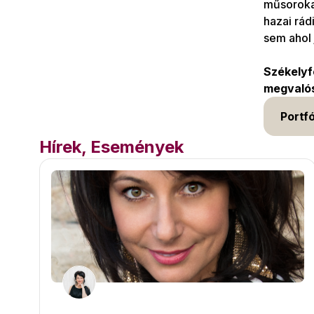
műsorokat
hazai rád
sem ahol 
Székelyf
megvalós
Portfó
Hírek, Események