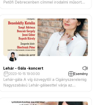
Petőfi Debrecenben címmel irodalmi műsort
szervez október 8-án, vasárnap 15 órakor a
Debreceni Református Kollégium dísztermében
(Debrecen, Kálvin tér 16.). Az eseményen
fellépnek: Benedekffy Katalin operaénekes,
ének- és színművész,valamint Bánföldi Szilárd
Lehár - Gála -koncert
2023-10-15 19:00:00
Esemény
Lehár-gála A víg özvegytől a Cigányszerelemig
Nagyszabású Lehár-gálaesttel várja az
operettrajongókat az Esztergomi Várszínház a
Dobó Katalin Gimnázium
dísztermébe. Benedekffy Katalin operaénekes