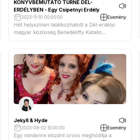
KÖNYVBEMUTATÓ TURNÉ DÉL-
ERDÉLYBEN - Egy Csipetnyi Erdély
2023-11-10 00:00:00
Esemény
Hét helyszínen találkozhatott a Dél-erdélyi
magyar közösség Benedekffy Katalin
művésznővel november 10. és 16. között. Az
események alkalmával a Magyar Arany
Érdemkereszttel kitüntetett-, Príma díjas-,
MMA ösztöndíjas művésznő az Egy csipetnyi
Erdély című könyvét mutatta be, előadással
egybekötve.
Jekyll & Hyde
2023-09-02 15:00:00
Esemény
Egy mindenre elszánt orvos meghódítja a