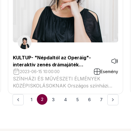
KULTUP- "Népdaltól az Operáig"-
interaktív zenés drámajáték
gimnazistáknak
2023-06-15 10:00:00
Esemény
SZÍNHÁZI ÉS MŰVÉSZETI ÉLMÉNYEK
KÖZÉPISKOLÁSOKNAK Országos színházi
roadshow: tematikus előadások és
műhelymunka a Déryné Program
2
1
3
4
5
6
7
szervezésében.Népdaltól az Operáig-
interaktív drámajáték gimnazista diákok
részére, ahol a résztvevők játékokon keresztül
ismerkedhetnek meg a klasszikus zenével