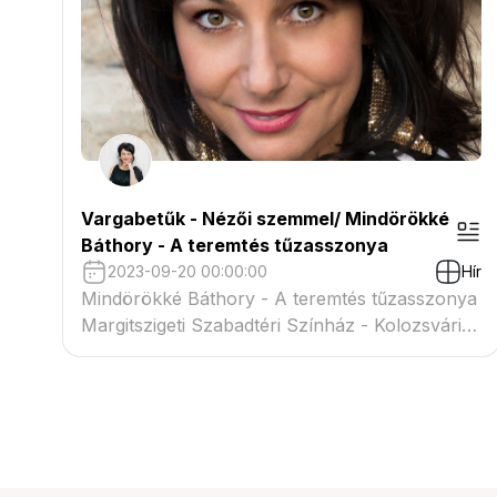
katolikus főplébánia I. emeleti nagytermében
(Lestár tér 2.).
Vargabetűk - Nézői szemmel/ Mindörökké
Báthory - A teremtés tűzasszonya
2023-09-20 00:00:00
Hír
Mindörökké Báthory - A teremtés tűzasszonya
Margitszigeti Szabadtéri Színház - Kolozsvári
Magyar Opera koprodukció Milyen a színház
igazán néző szemmel, nem kritikusként, nem
szakmai ítészként? Milyen gondolatok,
benyomások, hangulatok fogadják a
közönséget egy-egy színházban darabokat
szemlélve?