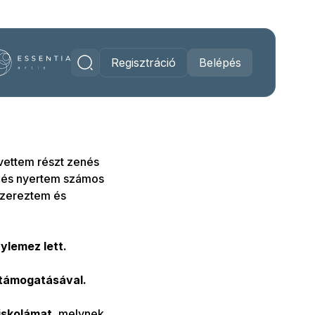
Regisztráció
Belépés
vettem részt zenés
 és nyertem számos
szereztem és
lemez lett.
 támogatásával.
iskolámat
, melynek