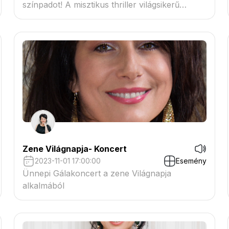
színpadot! A misztikus thriller világsikerű
Broadway-musical változata
Zene Világnapja- Koncert
2023-11-01 17:00:00
Esemény
Ünnepi Gálakoncert a zene Világnapja
alkalmából