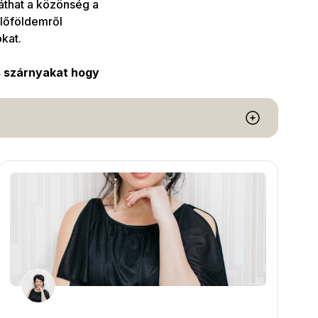
láthat a közönség a
lőföldemről
kat.
s szárnyakat hogy