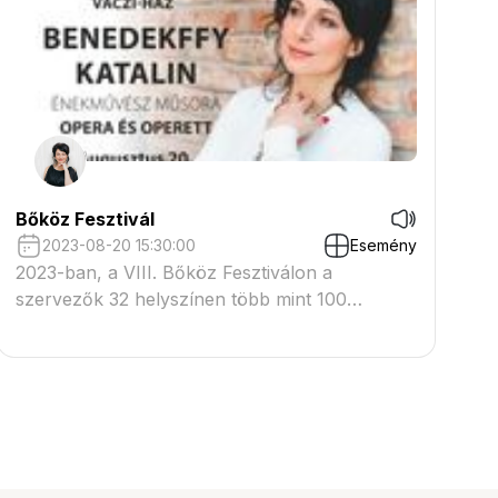
szervezésében, neves szólistákkal, október 15-
én, este 7 órakor. Közreműködnek:
Bőköz Fesztivál
2023-08-20 15:30:00
Esemény
2023-ban, a VIII. Bőköz Fesztiválon a
szervezők 32 helyszínen több mint 100
összművészeti programmal, az irodalom, a
zene, a színház, az alkotó- és képzőművészet,
a hagyományőrzés, folklór területén
koncertekkel, előadásokkal, kiállításokkal,
bemutatókkal, színes programokkal várják a
nézőket.