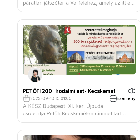
páratlan játszótér a Várféléhez, amely az itt élő
családok számára már-már nélkülözhetetlen,
illetve számos környékbeli család számára is
kellemes kikapcsolódási lehetőséget nyújthat.
PETŐFI 200- Irodalmi est- Kecskemét
2023-09-10 15:01:00
Esemény
A KÉSZ Budapest XI. ker. Újbuda
csoportja Petőfi Kecskeméten címmel tart
irodalmi megemlékezést a költő születésének
200. évfordulója alkalmából szeptember 10-én,
vasárnap 15 órakor KECSKEMÉTEN, a