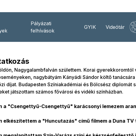
Pályázati
GYIK
Videótár
yek
felhívások
atkozás
öldön, Nagygalambfalván születtem. Korai gyerekkoromtól 
 eseményeken, nagybátyám Kányádi Sándor költő tanácsára
i díjat. Budapesten Színiakadémiai és Bölcsész diplomát 
ket játszottam számos fővárosi és vidéki színházban.
 a "Csengettyű-Csengettyű" karácsonyi lemezem arany
 elkészítettem a "Huncutazás" című filmem a Duna TV
 megalapítottam Szín-Varázs színi és készségfejlesztő 