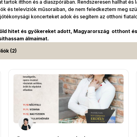
 tartok itthon és a diaszpórában. Rendszeresen hallhat és 
iók és televíziók műsoraiban, de nem feledkeztem meg szü
jótékonysági koncerteket adok és segítem az otthoni fiatalo
öld hitet és gyökereket adott, Magyarország otthont é
íthassam álmaimat.
liók (2)