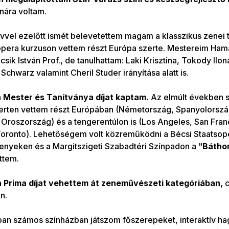
nára voltam.
vvel ezelőtt ismét belevetettem magam a klasszikus zenei
pera kurzuson vettem részt Európa szerte. Mestereim Ham
sik István Prof., de tanulhattam: Laki Krisztina, Tokody Ilona
Schwarz valamint Cheril Studer irányítása alatt is.
 Mester és Tanítványa díjat kaptam.
Az elmúlt években 
rten vettem részt Európában (Németország, Spanyolország,
Oroszország) és a tengerentúlon is (Los Angeles, San Fran
Toronto). Lehetőségem volt közreműködni a Bécsi Staatso
nyeken és a Margitszigeti Szabadtéri Színpadon a "
Bátho
ttem.
 Prima díjat vehettem át zeneművészeti kategóriában,
c
n.
ban számos színházban játszom főszerepeket, interaktív 