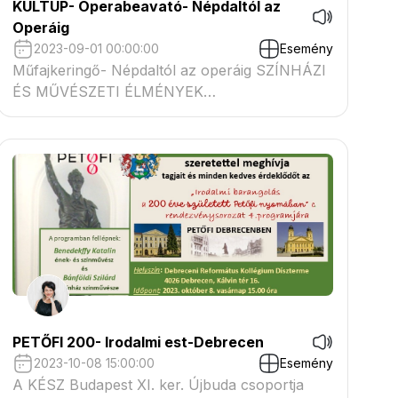
KULTUP- Operabeavató- Népdaltól az
Operáig
2023-09-01 00:00:00
Esemény
Műfajkeringő- Népdaltól az operáig SZÍNHÁZI
ÉS MŰVÉSZETI ÉLMÉNYEK
KÖZÉPISKOLÁSOKNAK Országos színházi
roadshow: tematikus előadások és
műhelymunka a Déryné Program
szervezésében.Népdaltól az Operáig-
interaktív drámajáték gimnazista diákok
részére.
PETŐFI 200- Irodalmi est-Debrecen
2023-10-08 15:00:00
Esemény
A KÉSZ Budapest XI. ker. Újbuda csoportja