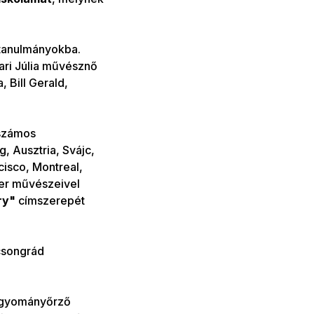
 tanulmányokba.
ari Júlia művésznő
, Bill Gerald,
számos
 Ausztria, Svájc,
cisco, Montreal,
per művészeivel
ry"
címszerepét
songrád
hagyományőrző