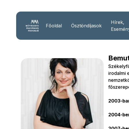
Hírek,
Főoldal
Ösztöndíjasok
Esemén
Bemut
Székelyf
irodalmi
nemzetköz
főszerepe
2003-ban
2004-ben
2
007-ben