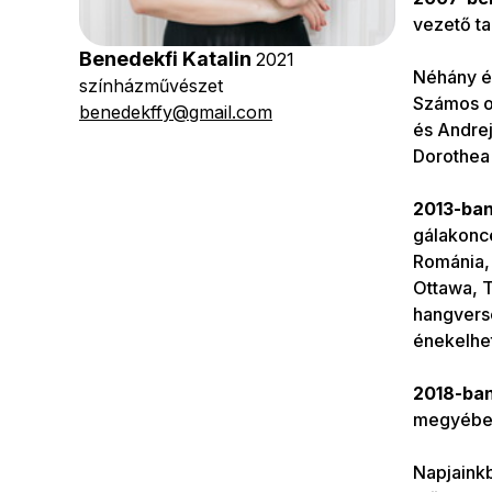
vezető ta
Benedekfi Katalin
2021
Néhány é
színházművészet
Számos o
benedekffy@gmail.com
és Andrejc
Dorothea 
2013-ban
gálakonce
Románia, 
Ottawa, 
hangverse
énekelhe
2018-ban
megyébe
Napjaink