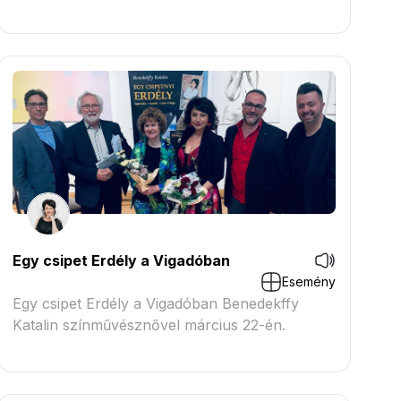
Egy csipet Erdély a Vigadóban
Esemény
Egy csipet Erdély a Vigadóban Benedekffy
Katalin színművésznővel március 22-én.