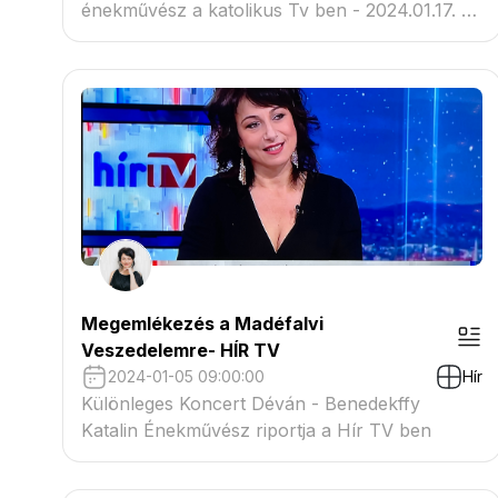
énekművész a katolikus Tv ben - 2024.01.17. -
Délelőtt
Megemlékezés a Madéfalvi
Veszedelemre- HÍR TV
2024-01-05 09:00:00
Hír
Különleges Koncert Déván - Benedekffy
Katalin Énekművész riportja a Hír TV ben