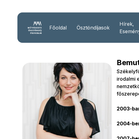
Hírek,
Főoldal
Ösztöndíjasok
Esemén
Bemut
Székelyf
irodalmi
nemzetköz
főszerepe
2003-ban
2004-ben
2
007-ben