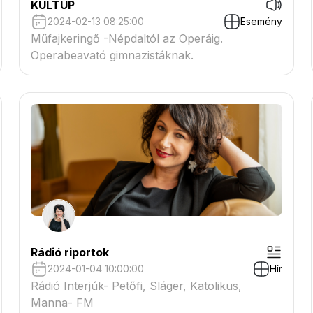
KULTUP
2024-02-13 08:25:00
Esemény
Műfajkeringő -Népdaltól az Operáig.
Operabeavató gimnazistáknak.
Rádió riportok
2024-01-04 10:00:00
Hír
Rádió Interjúk- Petőfi, Sláger, Katolikus,
Manna- FM