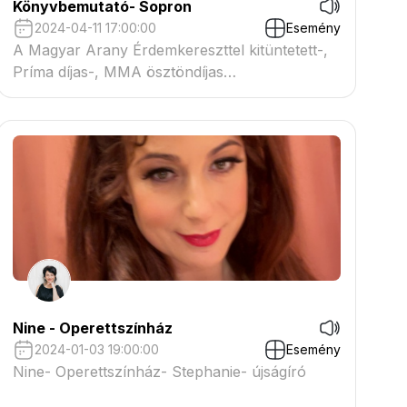
Könyvbemutató- Sopron
2024-04-11 17:00:00
Esemény
A Magyar Arany Érdemkereszttel kitüntetett-,
Príma díjas-, MMA ösztöndíjas
művésznő,könyvbemutatója
Nine - Operettszínház
2024-01-03 19:00:00
Esemény
Nine- Operettszínház- Stephanie- újságíró