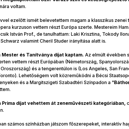
nára voltam.
vvel ezelőtt ismét belevetettem magam a klasszikus zenei
pera kurzuson vettem részt Európa szerte. Mestereim Ham
sik István Prof., de tanulhattam: Laki Krisztina, Tokody Ilona
Schwarz valamint Cheril Studer irányítása alatt is.
 Mester és Tanítványa díjat kaptam.
Az elmúlt években 
rten vettem részt Európában (Németország, Spanyolország,
Oroszország) és a tengerentúlon is (Los Angeles, San Fran
Toronto). Lehetőségem volt közreműködni a Bécsi Staatso
nyeken és a Margitszigeti Szabadtéri Színpadon a "
Bátho
ttem.
 Prima díjat vehettem át zeneművészeti kategóriában,
c
n.
ban számos színházban játszom főszerepeket, interaktív 