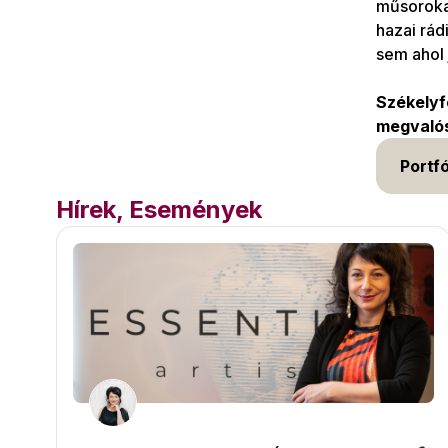
műsorokat
hazai rád
sem ahol 
Székelyf
megvalós
Portfó
Hírek, Események