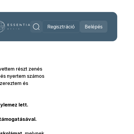
Regisztráció
Belépés
vettem részt zenés
 és nyertem számos
szereztem és
lemez lett.
 támogatásával.
iskolámat
, melynek