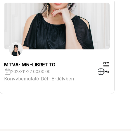
MTVA- M5 -LIBRETTO
2023-11-22 00:00:00
Hír
Könyvbemutató Dél- Erdélyben