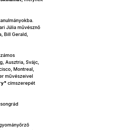
 tanulmányokba.
ari Júlia művésznő
, Bill Gerald,
számos
 Ausztria, Svájc,
cisco, Montreal,
per művészeivel
ry"
címszerepét
songrád
hagyományőrző