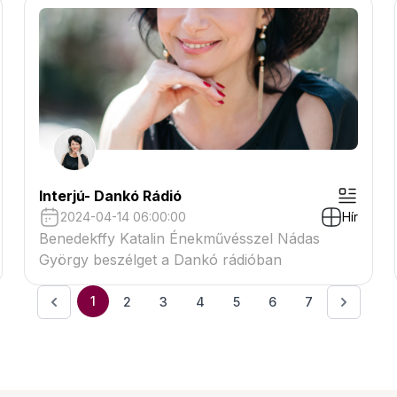
Interjú- Dankó Rádió
2024-04-14 06:00:00
Hír
Benedekffy Katalin Énekművésszel Nádas
György beszélget a Dankó rádióban
1
2
3
4
5
6
7