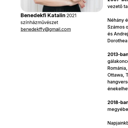
vezető ta
Benedekfi Katalin
2021
Néhány é
színházművészet
Számos o
benedekffy@gmail.com
és Andrejc
Dorothea 
2013-ban
gálakonce
Románia, 
Ottawa, 
hangverse
énekelhe
2018-ban
megyébe
Napjaink