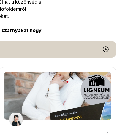
láthat a közönség a
lőföldemről
kat.
s szárnyakat hogy