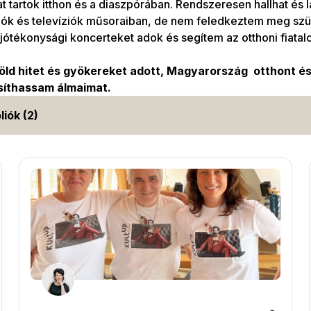
 tartok itthon és a diaszpórában. Rendszeresen hallhat és 
iók és televíziók műsoraiban, de nem feledkeztem meg szü
jótékonysági koncerteket adok és segítem az otthoni fiatalo
öld hitet és gyökereket adott, Magyarország otthont é
íthassam álmaimat.
liók (2)