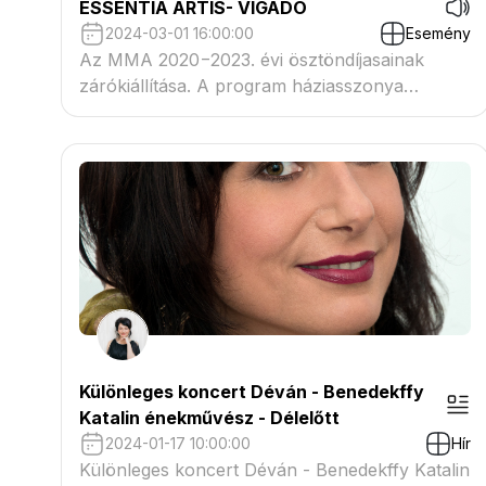
ESSENTIA ARTIS- VIGADÓ
2024-03-01 16:00:00
Esemény
Az MMA 2020−2023. évi ösztöndíjasainak
zárókiállítása. A program háziasszonya
Benedekffy Katalin.
Különleges koncert Déván - Benedekffy
Katalin énekművész - Délelőtt
2024-01-17 10:00:00
Hír
Különleges koncert Déván - Benedekffy Katalin