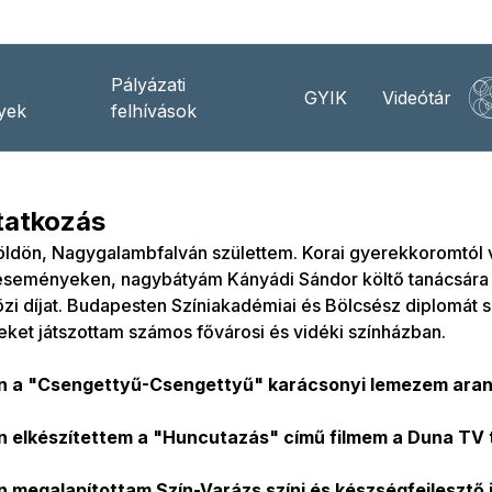
Pályázati
GYIK
Videótár
yek
felhívások
atkozás
öldön, Nagygalambfalván születtem. Korai gyerekkoromtól 
 eseményeken, nagybátyám Kányádi Sándor költő tanácsára
i díjat. Budapesten Színiakadémiai és Bölcsész diplomát 
ket játszottam számos fővárosi és vidéki színházban.
 a "Csengettyű-Csengettyű" karácsonyi lemezem arany
 elkészítettem a "Huncutazás" című filmem a Duna TV
 megalapítottam Szín-Varázs színi és készségfejlesztő 