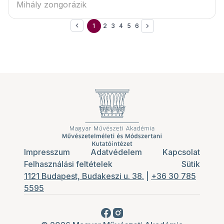
Mihály zongorázik
1
2
3
4
5
6
Impresszum
Adatvédelem
Kapcsolat
Felhasználási feltételek
Sütik
1121 Budapest, Budakeszi u. 38.
|
+36 30 785
5595