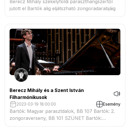
Berecz Mihály székelyföldi paraszthangszertől
jutott el Bartók alig eljátszható zongoradarabjáig
Berecz Mihály és a Szent István
Filharmónikusok
2023-03-19 18:00:00
Esemény
Bartók: Magyar parasztdalok, BB 107 Bartók: 2.
zongoraverseny, BB 101 SZÜNET Bartók:
Concerto zenekarra, BB 123 Berecz Mihály