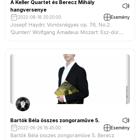
A Keller Quartet és Berecz Mihály
hangversenye
2022-08-18 20:20:00
Esemény
Josepf Haydn: Vonósnégyes op. 76, No.2.
’Quinten’ Wolfgang Amadeus Mozart: Esz-dúr
Zongoranégyes K. 493. Antonín Dvořák: F-dúr
„Amerikai” vonósnégyes, No.12., op. 96
Bartók Béla összes zongoraműve 5.
2022-05-26 18:45:00
Esemény
Bartók Béla összes zongoraműve 5. Berecz