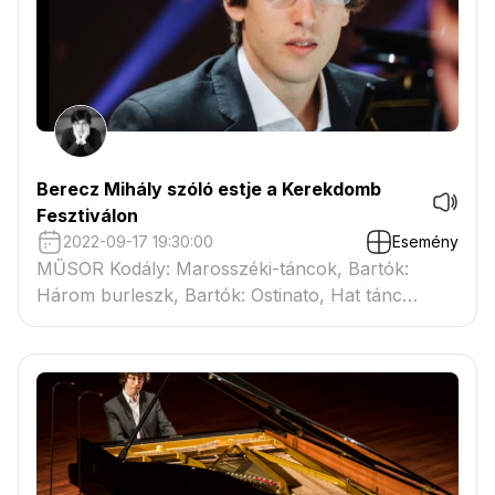
Berecz Mihály szóló estje a Kerekdomb
Fesztiválon
2022-09-17 19:30:00
Esemény
MŰSOR Kodály: Marosszéki-táncok, Bartók:
Három burleszk, Bartók: Ostinato, Hat tánc
bolgár ritmusban (Mikrokozmosz V-VI), Bartók:
Három etűd op. 18., Liszt: 12. Magyar Rapszódia,
Bartók: Improvizációk op. 20