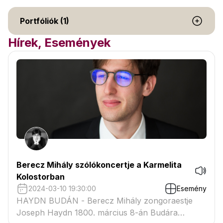
Portfóliók (1)
Hírek, Események
Berecz Mihály szólókoncertje a Karmelita
Kolostorban
2024-03-10 19:30:00
Esemény
HAYDN BUDÁN - Berecz Mihály zongoraestje
Joseph Haydn 1800. március 8-án Budára