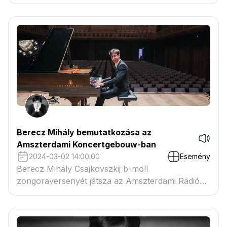
látogatott: a Budavári Palota tróntermében –
Magyarországon először – A teremtés című
oratóriumát vezényelte. A zenetörténeti
jelentőségű eseménynek idén a Junior Prima díjas
Berecz Mihály zongoraestje állít emléket
Berecz Mihály bemutatkozása az
Amszterdami Koncertgebouw-ban
2024-03-02 14:00:00
Esemény
Berecz Mihály Csajkovszkij b-moll
zongoraversenyét játsza az Amszterdami Rádió
Zenekarával, Tarmo Peltokoski vezényletével az
Amsterdami Koncertgebaouw-ban