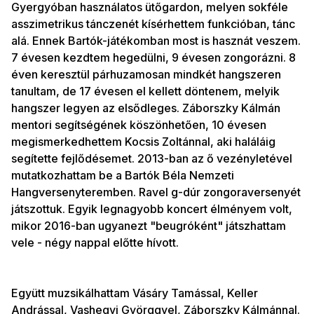
Gyergyóban használatos ütőgardon, melyen sokféle
asszimetrikus tánczenét kísérhettem funkcióban, tánc
alá. Ennek Bartók-játékomban most is hasznát veszem.
7 évesen kezdtem hegedülni, 9 évesen zongorázni. 8
éven keresztül párhuzamosan mindkét hangszeren
tanultam, de 17 évesen el kellett döntenem, melyik
hangszer legyen az elsődleges. Záborszky Kálmán
mentori segítségének köszönhetően, 10 évesen
megismerkedhettem Kocsis Zoltánnal, aki haláláig
segítette fejlődésemet. 2013-ban az ő vezényletével
mutatkozhattam be a Bartók Béla Nemzeti
Hangversenyteremben. Ravel g-dúr zongoraversenyét
játszottuk. Egyik legnagyobb koncert élményem volt,
mikor 2016-ban ugyanezt "beugróként" játszhattam
vele - négy nappal előtte hívott.
Együtt muzsikálhattam Vásáry Tamással, Keller
Andrással, Vashegyi Györggyel, Záborszky Kálmánnal.