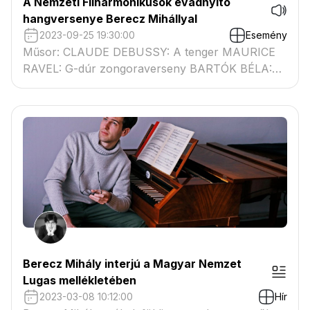
A Nemzeti Filharmonikusok évadnyító
hangversenye Berecz Mihállyal
2023-09-25 19:30:00
Esemény
Műsor: CLAUDE DEBUSSY: A tenger MAURICE
RAVEL: G-dúr zongoraverseny BARTÓK BÉLA:
Concerto, Sz. 116, BB 123
Berecz Mihály interjú a Magyar Nemzet
Lugas mellékletében
2023-03-08 10:12:00
Hír