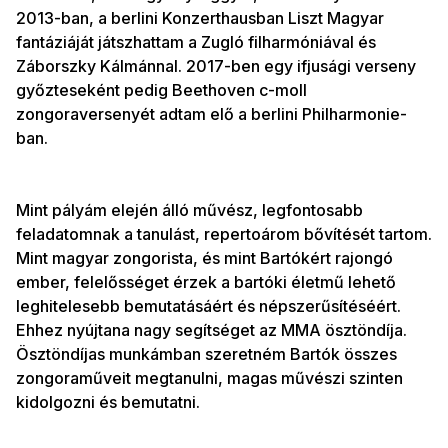
2013-ban, a berlini Konzerthausban Liszt Magyar
fantáziáját játszhattam a Zugló filharmóniával és
Záborszky Kálmánnal. 2017-ben egy ifjusági verseny
győzteseként pedig Beethoven c-moll
zongoraversenyét adtam elő a berlini Philharmonie-
ban.
Mint pályám elején álló művész, legfontosabb
feladatomnak a tanulást, repertoárom bővítését tartom.
Mint magyar zongorista, és mint Bartókért rajongó
ember, felelősséget érzek a bartóki életmű lehető
leghitelesebb bemutatásáért és népszerűsítéséért.
Ehhez nyújtana nagy segítséget az MMA ösztöndíja.
Ösztöndíjas munkámban szeretném Bartók összes
zongoraműveit megtanulni, magas művészi szinten
kidolgozni és bemutatni.