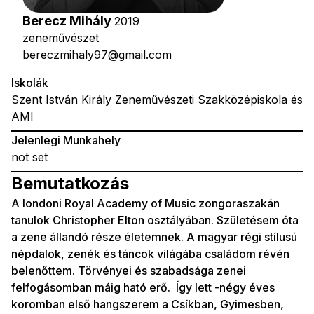
Berecz Mihály
2019
zeneművészet
bereczmihaly97@gmail.com
Iskolák
Szent István Király Zeneművészeti Szakközépiskola és
AMI
Jelenlegi Munkahely
not set
Bemutatkozás
A londoni Royal Academy of Music zongoraszakán
tanulok Christopher Elton osztályában. Születésem óta
a zene állandó része életemnek. A magyar régi stílusú
népdalok, zenék és táncok világába családom révén
belenőttem. Törvényei és szabadsága zenei
felfogásomban máig ható erő. Így lett -négy éves
koromban első hangszerem a Csíkban, Gyimesben,