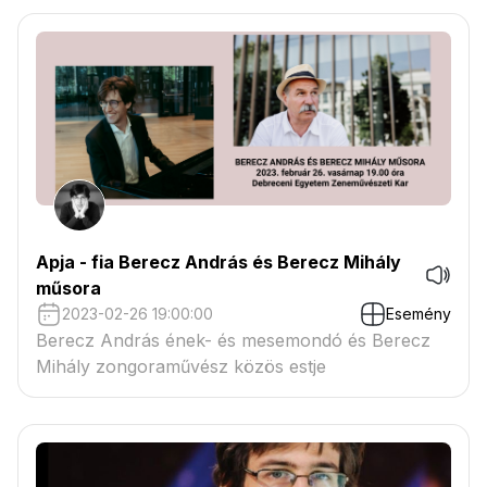
(zongora) Szent István Filharmonikusok
Vezényel: Kovács János
Apja - fia Berecz András és Berecz Mihály
műsora
2023-02-26 19:00:00
Esemény
Berecz András ének- és mesemondó és Berecz
Mihály zongoraművész közös estje