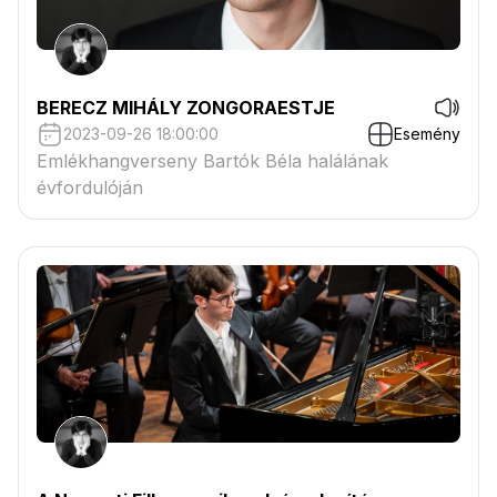
BERECZ MIHÁLY ZONGORAESTJE
2023-09-26 18:00:00
Esemény
Emlékhangverseny Bartók Béla halálának
évfordulóján