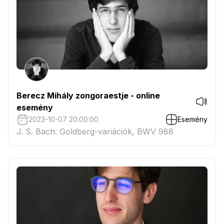
Berecz Mihály zongoraestje - online
esemény
2023-10-07 20:00:00
Esemény
J. S. Bach: Goldberg-variációk, BWV 988