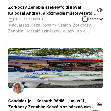
Zorkóczy Zenóbia székelyföldi íróval
Kalocsai Andrea, a közmédia műsorvezetője
beszélget
2023-12-13 18:00:00
Esemény
Magyarság Háza Irodalmi Szalon Zorkóczy
Zenóbia: Kaszáló színésznő, avagy ufó a
Székelyföldön Zorkóczy Zenóbia székelyföldi
íróval Kalocsai Andrea, a közmédia műsorveze
https://magyarsaghaza.net/events/magyarsag-
haza-irodalmi-szalon-23/
Gondolat-jel – Kossuth Rádió – június 11., –
Zorkóczy Zenóbia: Kaszáló színásznő című