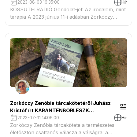
tárcagyűjteménye a Székelyföldről
2023-08-03 16:35:00
Hír
KOSSUTH RÁDIÓ Gondolat-jel: Az irodalom, mint
terápia A 2023 június 11-i adásban Zorkóczy
Zenóbia beszél a Kaszáló színásznő, avagy ufó a
Székelyföldön című, az Ünnepi Könyvhétre
megjelent tárcakötetéről.
Zorkóczy Zenóbia tárcakötetéről Juhász
Kristóf írt KARANTÉNBÖRLESZK
SZÉKELYEKNÉL címmel
2023-07-31 14:06:00
Hír
Zorkóczy Zenóbia tárcakötete a természetes
életösztön csattanós válasza a válságra: a