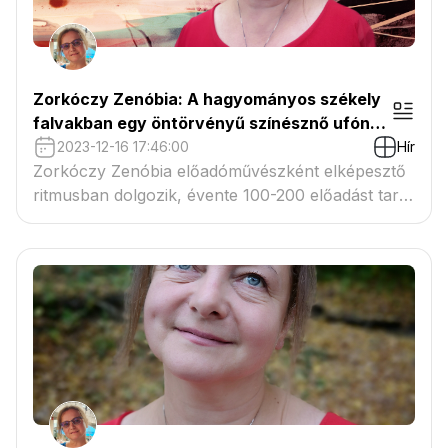
Zorkóczy Zenóbia: A hagyományos székely
falvakban egy öntörvényű színésznő ufónak
számít
2023-12-16 17:46:00
Hír
Zorkóczy Zenóbia előadóművészként elképesztő
ritmusban dolgozik, évente 100-200 előadást tart
gyermekeknek, ráadásul turnéit egymaga
szervezi. Ír, kutat, építkezik, házat ment, és – nem
utolsó sorban – kimagasló tehetségű gyermeket
nevelt fel – egyedül.