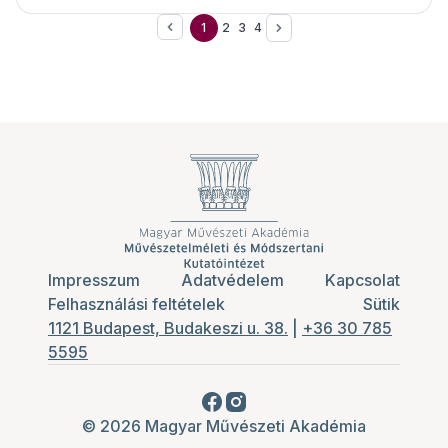
járványt és a bezártságot parodikus kedéllyel
1
2
3
4
fogadja, s végső soron a karantén szülte
helyzetek abszurditását sem láttatja másképp,
mint a Székelyföldön alapvetően szapora, egyéb
furcsaságokat.
Impresszum
Adatvédelem
Kapcsolat
Felhasználási feltételek
Sütik
1121 Budapest, Budakeszi u. 38.
|
+36 30 785
5595
© 2026 Magyar Művészeti Akadémia