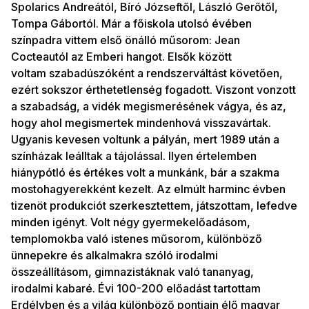
Spolarics Andreától, Bíró Józseftől, László Gerőtől,
Tompa Gábortól. Már a főiskola utolsó évében
színpadra vittem első önálló műsorom: Jean
Cocteautól az Emberi hangot. Elsők között
voltam szabadúszóként a rendszerváltást követően,
ezért sokszor érthetetlenség fogadott. Viszont vonzott
a szabadság, a vidék megismerésének vágya, és az,
hogy ahol megismertek mindenhová visszavártak.
Ugyanis kevesen voltunk a pályán, mert 1989 után a
színházak leálltak a tájolással. Ilyen értelemben
hiánypótló és értékes volt a munkánk, bár a szakma
mostohagyerekként kezelt. Az elmúlt harminc évben
tizenöt produkciót szerkesztettem, játszottam, lefedve
minden igényt. Volt négy gyermekelőadásom,
templomokba való istenes műsorom, különböző
ünnepekre és alkalmakra szóló irodalmi
összeállításom, gimnazistáknak való tananyag,
irodalmi kabaré. Évi 100-200 előadást tartottam
Erdélyben és a világ különböző pontjain élő magyar