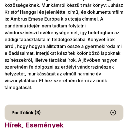
közösségeknek. Munkámról készült már könyv: Juhász
Kristóf Hanggal és jelenléttel című, és dokumentumfilm
is: Ambrus Emese Európa kis utcája címmel. A
pandémia idején nem tudtam folytatni
vándorszínészi tevékenységemet, így belefogtam az
eddigi tapasztalataim feldolgozásába. Könyvet írok
arról, hogy hogyan állítottam össze a gyermekirodalmi
előadásaimat, interjúkat készítek kölönböző lapoknak
színészekről, illetve tárcákat írok. A jövőben nagyon
szeretném feldolgozni az erdélyi vándorszínészek
helyzetét, munkásságát az elmúlt harminc év
viszonylatában. Ehhez szeretném kérni az önök
támogatását.
Portfóliók (3)
Hírek, Események