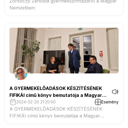
Zorkóczy Zenóbia gyermekszínházáról a Magyar
Nemzetben:
A GYERMEKELŐADÁSOK KÉSZÍTÉSÉNEK
FIFIKÁI című könyv bemutatója a Magyar
Művészeti Akadémián
2024-02-20 21:20:00
Esemény
A GYERMEKELŐADÁSOK KÉSZÍTÉSÉNEK
FIFIKÁI című könyv bemutatója a Magyar
Művészeti Akadémián