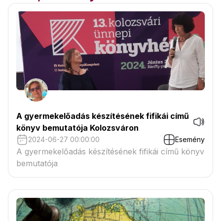
A gyermekelőadás készítésének fifikái című
könyv bemutatója Kolozsváron
2024-06-27 00:00:00
Esemény
A gyermekelőadás készítésének fifikái című könyv
bemutatója