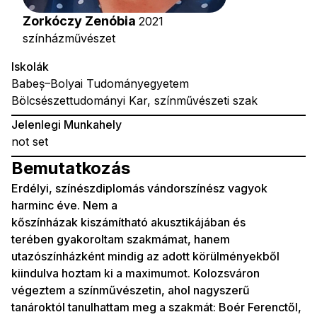
Zorkóczy Zenóbia
2021
színházművészet
Iskolák
Babeș–Bolyai Tudományegyetem
Bölcsészettudományi Kar, színművészeti szak
Jelenlegi Munkahely
not set
Bemutatkozás
Erdélyi, színészdiplomás vándorszínész vagyok
harminc éve. Nem a
kőszínházak kiszámítható akusztikájában és
terében gyakoroltam szakmámat, hanem
utazószínházként mindig az adott körülményekből
kiindulva hoztam ki a maximumot. Kolozsváron
végeztem a színművészetin, ahol nagyszerű
tanároktól tanulhattam meg a szakmát: Boér Ferenctől,