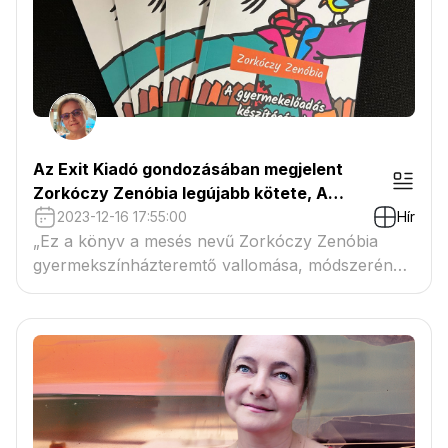
Az Exit Kiadó gondozásában megjelent
Zorkóczy Zenóbia legújabb kötete, A
gyermekelőadás készítésének fifikái címmel.
2023-12-16 17:55:00
Hír
„Ez a könyv a mesés nevű Zorkóczy Zenóbia
gyermekszínház­teremtő vallomása, módszerének
személyes hangú bemutatása. Lessük el játékos
kedve, fáradhatatlan kommunikatív jelenléte,
bizakodása titkait.” (Egyed Emese)