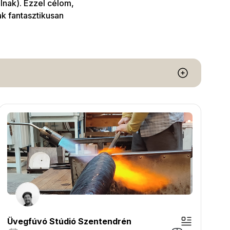
nak). Ezzel célom,
k fantasztikusan
Üvegfúvó Stúdió Szentendrén