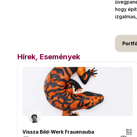
üvegpanel
hogy épí
izgalmas,
Portfó
Hírek, Események
Vissza Bild-Werk Frauenauba