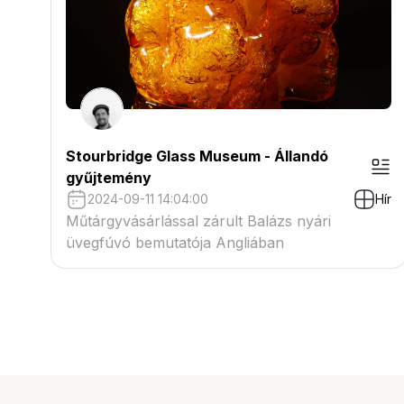
Stourbridge Glass Museum - Állandó
gyűjtemény
2024-09-11 14:04:00
Hír
Műtárgyvásárlással zárult Balázs nyári
üvegfúvó bemutatója Angliában