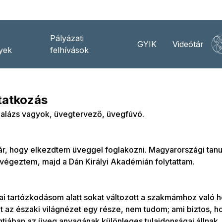
Pályázati
GYIK
Videótár
yek
felhívások
atkozás
Balázs vagyok, üvegtervező, üvegfúvó.
ár, hogy elkezdtem üveggel foglakozni. Magyarországi tan
égeztem, majd a Dán Királyi Akadémián folytattam.
ai tartózkodásom alatt sokat változott a szakmámhoz való h
 az északi világnézet egy része, nem tudom; ami biztos, 
jában az üveg anyagának különleges tulajdonságai állnak.