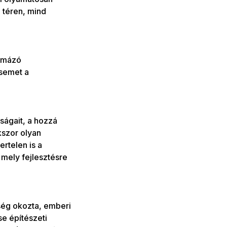
 téren, mind
ormázó
ésemet a
ságait, a hozzá
kszor olyan
ertelen is a
mely fejlesztésre
ség okozta, emberi
se építészeti