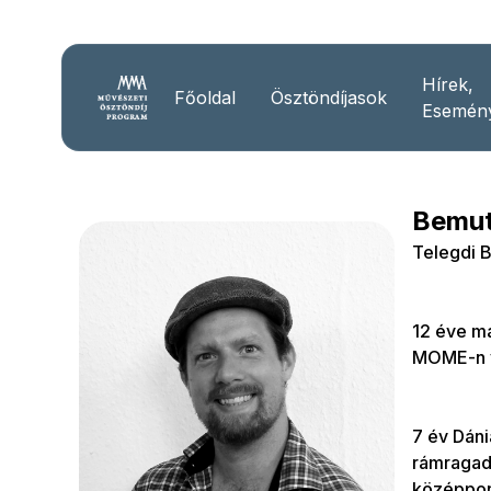
Hírek,
Főoldal
Ösztöndíjasok
Esemén
Bemut
Telegdi 
12 éve m
MOME-n v
7 év Dáni
rámragadt
középpont