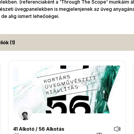
ekben. (referenciaként a 'Through The Scope' munkáim áll
tészeti üvegpanelekben is megjelenjenek az üveg anyagána
 de alig ismert leheőségei.
liók (1)
41 Alkotó / 56 Alkotás