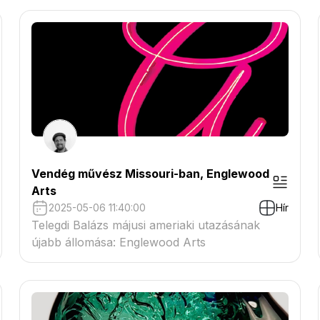
Vendég művész Missouri-ban, Englewood
Arts
2025-05-06 11:40:00
Hír
Telegdi Balázs májusi ameriaki utazásának
újabb állomása: Englewood Arts