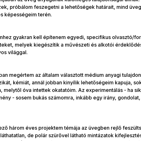
zek, próbálom feszegetni a lehetőségek határait, mind üveg
s képességeim terén.
imhez gyakran kell építenem egyedi, specifikus olvasztó/f
eket, melyek kiegészítik a művészeti és alkotói érdeklőd
os világgal.
ban megértem az általam választott médium anyagi tulajdon
izikát, kémiát, annál jobban kinyílik lehetőségeim kapuja, so
, melytől óva intettek okatatóim. Az experimentálás - ha sik
ény - sosem bukás számomra, inkább egy irány, gondolat, 
ező három éves projektem témája az üvegben rejlő feszült
áthatatlan, de polár szürővel látható mintázatok kifejleszté