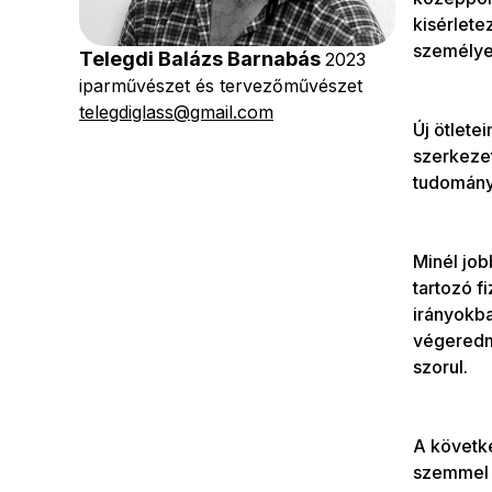
kisérlete
személye
Telegdi Balázs Barnabás
2023
iparművészet és tervezőművészet
telegdiglass@gmail.com
Új ötlete
szerkezet
tudomány
Minél job
tartozó f
irányokba
végeredm
szorul.
A követk
szemmel l