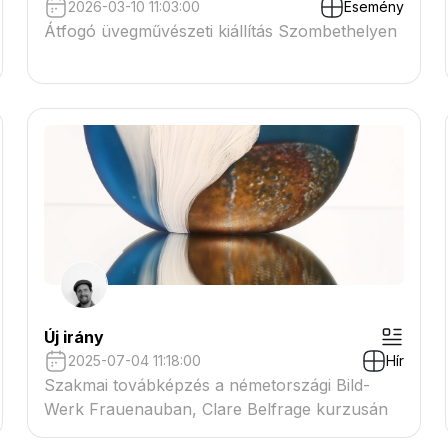
2026-03-10 11:03:00
Esemény
Átfogó üvegművészeti kiállítás Szombethelyen
Új irány
2025-07-04 11:18:00
Hír
Szakmai továbképzés a németországi Bild-
Werk Frauenauban, Clare Belfrage kurzusán