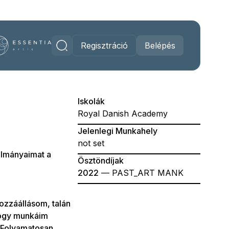
Regisztráció
Belépés
Iskolák
Royal Danish Academy
Jelenlegi Munkahely
not set
ulmányaimat a
Ösztöndíjak
2022
— PAST_ART MANK
ozzáállásom, talán
hogy munkáim
 Folyamatosan