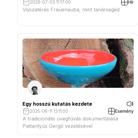
2026-07-03 11:17:00
Hír
Visszatérés Frauenauba, mint tanársegéd
Egy hosszú kutatás kezdete
2025-08-11 13:11:00
Esemény
A tradicionális üvegfúvás dokumentálása
Pattantyús Gergő vezetésével