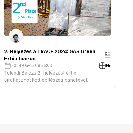
2. Helyezés a TRACE 2024: GAS Green
Exhibition-on
2024-05-15 09:55:00
Hír
Telegdi Balázs 2. helyezést ért el
újrahasznosított építészeti paneljével.