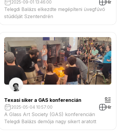
2025-09-01 13:46:00
Hír
Telegdi Balázs elkezdte megépíteni üvegfúvó
stúdióját Szentendrén
Texasi siker a GAS konferencián
2025-05-04 10:57:00
Hír
A Glass Art Society (GAS) konferencián
Telegdi Balázs demója nagy sikert aratott