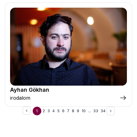
Ayhan Gökhan
irodalom
1
2
3
4
5
6
7
8
9
10
...
33
34