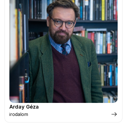
Arday Géza
irodalom