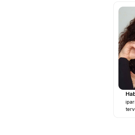
Hab
ipa
ter