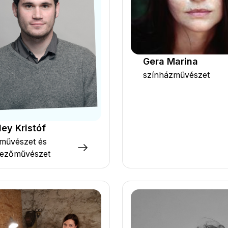
Gera Marina
színházművészet
ley Kristóf
rművészet és
vezőművészet