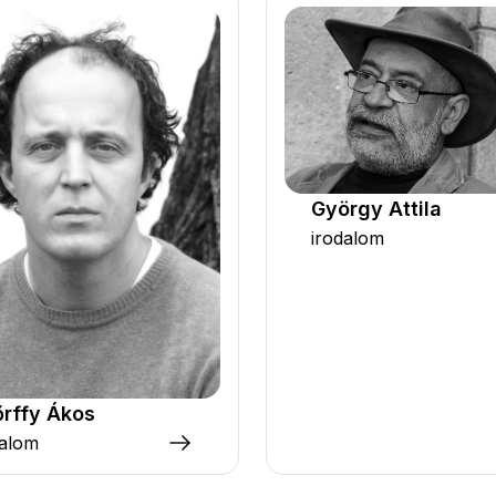
György Attila
irodalom
rffy Ákos
dalom