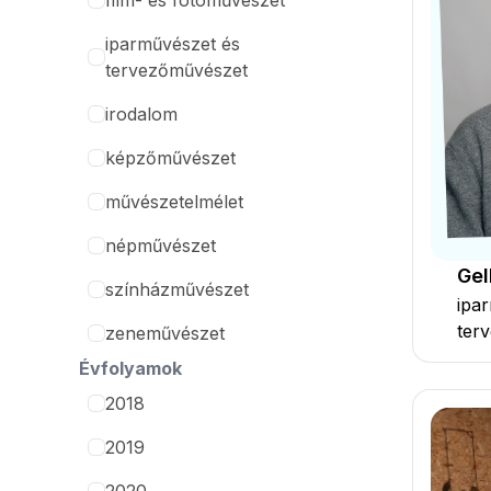
film- és fotóművészet
iparművészet és
tervezőművészet
irodalom
képzőművészet
művészetelmélet
népművészet
Gel
színházművészet
ipa
ter
zeneművészet
Évfolyamok
2018
2019