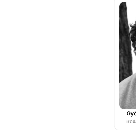
Győ
iro