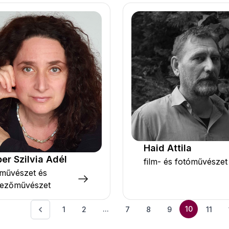
Haid Attila
er Szilvia Adél
film- és fotóművészet
rművészet és
vezőművészet
...
10
1
2
7
8
9
11