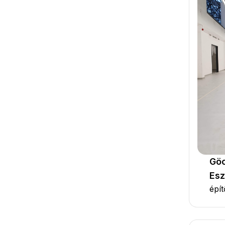
Göc
Esz
épí