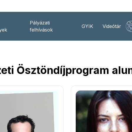
Pályázati
GYIK
Videótár
yek
felhívások
i Ösztöndíjprogram alum