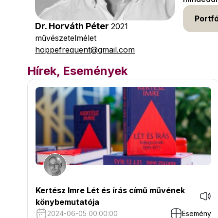
Portfó
Dr. Horváth Péter
2021
művészetelmélet
hoppefrequent@gmail.com
Hírek, Események
Kertész Imre Lét és írás című művének
könybemutatója
2024-06-05 00:00:00
Esemény