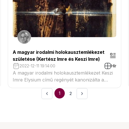
tapasztalatával összefüggésben.
A magyar irodalmi holokausztemlékezet
születése (Kertész Imre és Keszi Imre)
2022-12-11 19:14:00
Hír
A magyar irodalmi holokausztemlékezet Keszi
Imre Elysium című regényét kanonizálta a
holokauszt első szépirodalmi értékű prózai
műveként, amely epikai alkotás sok
1
2
szempontból összevethető Kertész Imre
Sorstalanság című regényével.