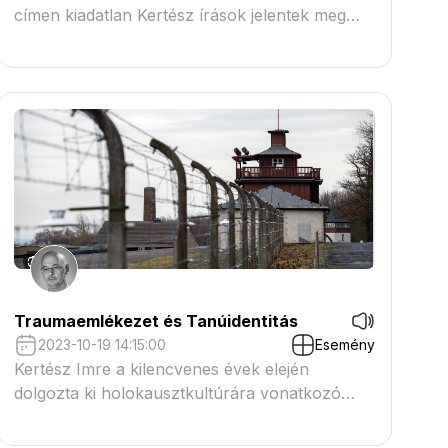
címen kiadatlan Kertész írások jelentek meg
2023-ban.
Traumaemlékezet és Tanúidentitás
2023-10-19 14:15:00
Esemény
Kertész Imre a kilencvenes évek elején
dolgozta ki holokausztkultúrára vonatkozó
elméletét, amely azon a belátáson alapult,
hogy az Auschwitz-ról szóló nagy számú