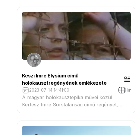
Keszi Imre Elysium című
holokausztregényének emlékezete
2023-07-14 14:41:00
Hír
A magyar holokausztepika művei közül
Kertész Imre Sorstalanság című regényét,
komparatív kritikai elemzés keretében, a
leggyakrabban Keszi Imre Elysium (1958) című
regényével összefüggésben tárgyalja a hazai
recepció.