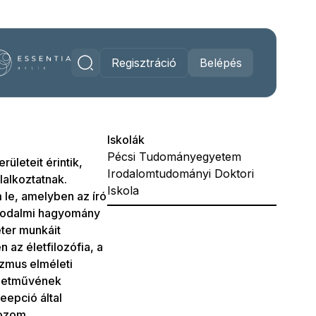
Regisztráció
Belépés
Iskolák
Pécsi Tudományegyetem
ületeit érintik,
Irodalomtudományi Doktori
lalkoztatnak.
Iskola
m le, amelyben az író
irodalmi hagyomány
éter munkáit
az életfilozófia, a
izmus elméleti
életművének
eepció által
kozom.