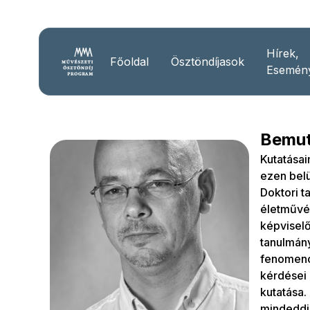
Hírek,
Főoldal
Ösztöndíjasok
Esemén
Bemut
Kutatásai
ezen belü
Doktori t
életművén
képviselő
tanulmány
fenomenol
kérdései 
kutatása.
mindeddi