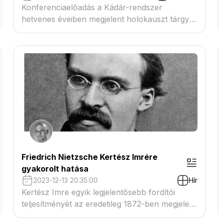
Konferenciaelőadás a Kádár-rendszer
hetvenes éveiben megjelent holokauszt tárgyú
epikai műveiről.
Friedrich Nietzsche Kertész Imrére
gyakorolt hatása
2023-12-13 20:35:00
Hír
Kertész Imre egyik legjelentősebb fordítói
teljesítményét az eredetileg 1872-ben megjelent
A tragédia születése című, Friedrich Nietzsche