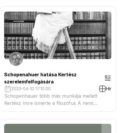
műalkotás új, önálló arculattal bíró kultúrát
hozott létre.
Schopenahuer hatása Kertész
szerelemfelfogására
2023-04-10 17:10:00
Hír
Schopenhauer több más munkája mellett
Kertész Imre ismerte a filozófus A nemi
szerelem metafizikája című művét, az eredetileg
A világ mint akarat és képzet II.kötetében
megjelent traktátust, melyet közvetlenül a
Kaddis a meg nem született gyermekért című