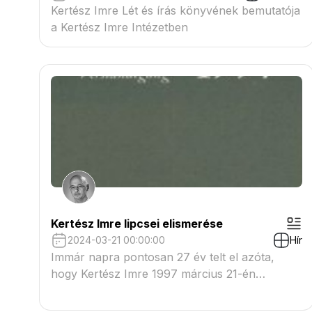
Kertész Imre Lét és írás könyvének bemutatója
a Kertész Imre Intézetben
Kertész Imre lipcsei elismerése
2024-03-21 00:00:00
Hír
Immár napra pontosan 27 év telt el azóta,
hogy Kertész Imre 1997 március 21-én
megkapta az 1994-ben....