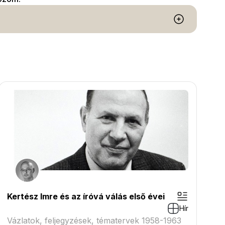
Kertész Imre és az íróvá válás első évei
Hír
Vázlatok, feljegyzések, tématervek 1958-1963