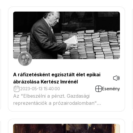
nevéhez fűződő drámaelméleti mű magyarra
történő átültetése képezi.
A ráfizetésként egzisztált élet epikai
ábrázolása Kertész Imrénél
2023-05-13 15:40:00
Esemény
Az "Elbeszélni a pénzt. Gazdasági
reprezentációk a prózairodalomban"
konferencián tartott előadásban azt mutattam
be, hogy Kertész Imre rendszerváltozás idején
megjelent műveiben miként jelenik meg a pénz
ábrázolása az idegenség és a törvénysértés