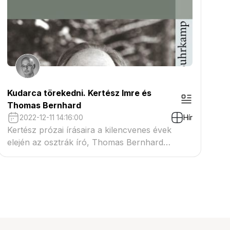
regény írása közben 1987-ben dolgozott fel.
Kudarca törekedni. Kertész Imre és
Thomas Bernhard
2022-12-11 14:16:00
Hír
Kertész prózai írásaira a kilencvenes évek
elején az osztrák író, Thomas Bernhard
gyakorolta a legnagyobb hatást, ami a Kaddis a
meg nem született gyermekért és Az angol
lobogó című regényeiben érhető tetten.