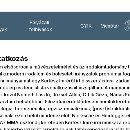
Pályázati
GYIK
Videótár
yek
felhívások
atkozás
m elsősorban a művészetelmélet és az irodalomtudomány ter
l a modern irodalom és bölcseleti irányzatok problémái fog
anulmányaimat egy Kertész Imréről írt disszertációval zárta
ek egzisztencialista vonatkozásait vizsgáltam. A magyar 
i közül Németh László, József Attila, Ottlik Géza, Nádas P
oztam behatóbban. Filozófiai érdeklődésem homlokterében 
ógia, hermeneutika, egzisztencializmus, (poszt)struktural
állnak, ezen belül mindenekelőtt Nietzsche és Heidegger 
 Az MMA ösztöndíj keretében Kertész Imre írói munkái a rec
g kevésbé vizsgált aspektusainak feltérképezésére vállal