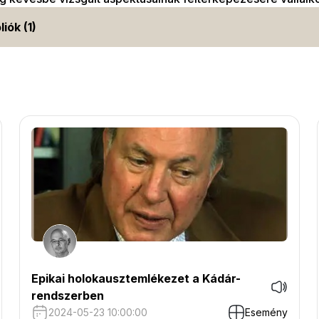
liók (1)
Epikai holokausztemlékezet a Kádár-
rendszerben
2024-05-23 10:00:00
Esemény