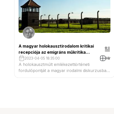
A magyar holokausztirodalom kritikai
recepciója az emigráns műkritika
diskurzusában
2023-04-05 18:35:00
Hír
A holokausztmúlt emlékezettörténeti
fordulópontját a magyar irodalmi diskurzusban
Ember Mária Hajtűkanyar (1974), Kertész Imre
Sorstalanság, Moldova György Szent Imre-
induló, Bárdos Pál Az első évtized és Gyertyán
Ervin Szemüveg a porban című regényeinek
1975-ös kiadása jelöli.