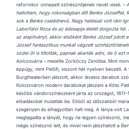
reformkor ünnepelt színésznőjének nevét viseli.
– 
hallottam, hogy rokonságban állt Benke Józseffel, 
sok a Benke családnevű. Nagy hatással volt rám I
Laborfalvi Róza és az édesapja életét dolgozta fe
az alapítványt, akkor elsőként Benke József jutott
József fantasztikus munkát végzett színháztörténet
szülei őt is tiltották, papnak akarták adni, de ő ez
Kolozsvárra –
mesélte Zorkóczy Zenóbia. Mint mond
éppúgy, mint Petőfi, viszont hét nyelven beszélt. A
Burgtheaterben játszott, akkor divatos darabok szö
Kolozsváron modern darabokat játszani a Kótsi Pat
később vándorszínészként járta az országot, 1811–18
előadásokat mutattak be. Ebből az időszakból mara
szegényen és elhagyottan halt meg. A lánya volt La
megtagadta a lányát, hogy ne legyen színésznő, mert
mégis színésznő lett, és mivel nem játszhatott a Benk