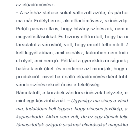
az előadóművész.
– A színház státusa sokat változott azóta, és pár
ma már Erdélyben is, aki előadóművész, színészdip
Petőfi panaszolta is, hogy hitvány színészek, nem m
megvalósításokkal. És bizony előfordult, hogy ha ne
társulatot a városból, volt, hogy emiatt felbomlott
kell legyél abban, amit csinálsz, különben nem tud
el olyat, ami nem jó. Például a gyerekközönségne
hatások érik őket, és mindenre azt mondják, hogy u
produkciót, mivel ha önálló előadóművészként töb
vándorszínészeknél óriási a felelősség.
Rámutatott, a korabeli vándorszínészek helyzete, m
mint egy kőszínháznál.
– Ugyanígy ma sincs a vánd
ma, tudatában kell legyen, hogy nincsen jövőkép, a
kapaszkodó. Akkor sem volt, de ez egy ifjúnak telj
támasztottak szigorú szakmai elvárásokat magukka