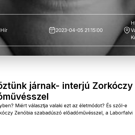
H
Hír
2023-04-05 21:15:00
V
K
ztünk járnak- interjú Zorkóczy
óművésszel
ben? Miért választja valaki ezt az életmódot? És szól-e
orkóczy Zenóbia szabadúszó előadóművésszel, a Laborfalvi