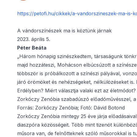
https://petofi.hu/cikkek/a-vandorszineszek-ma-is-k
A vándorszínészek ma is köztünk járnak
2023. április 5.
Péter Beáta
„Három hónapig szinészkedtem, társaságunk tönkre 
majd hozzáteszi, Mohácson elbúcsúzott a színészett
többször is próbálkozott a színészi pályával, vonzo
járó örömöket és nehézségeket, nélkülözéseket is.
Erdélyben? Miért választja valaki ezt az életmódot?
Zorkóczy Zenóbia szabadúszó előadóművésszel, a L
Forrás: Zorkóczy Zenóbia; Fotó: Dávid Botond
Zorkóczy Zenóbia mintegy 25 éve járja előadásaival 
diaszpóra közösségeit. Több mint tizenöt különböz
műsora van, de felnőtteknek szóló műsorokkal is t