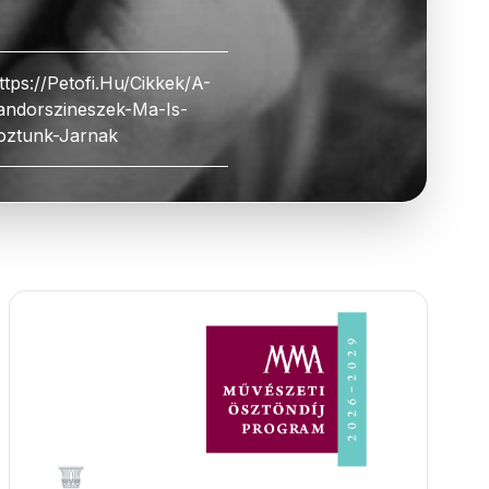
ttps://petofi.hu/cikkek/a-
andorszineszek-Ma-Is-
oztunk-Jarnak