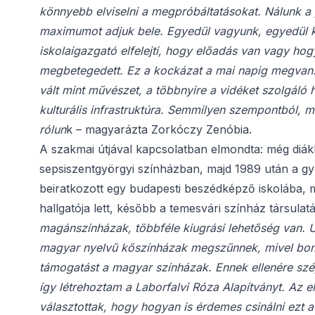
könnyebb elviselni a megpróbáltatásokat. Nálunk a 
maximumot adjuk bele. Egyedül vagyunk, egyedül ke
iskolaigazgató elfelejti, hogy előadás van vagy ho
megbetegedett. Ez a kockázat a mai napig megvan.
vált mint művészet, a többnyire a vidéket szolgál
kulturális infrastruktúra. Semmilyen szempontból, 
rólun
k – magyarázta Zorkóczy Zenóbia.
A szakmai útjával kapcsolatban elmondta: még diákkén
sepsiszentgyörgyi színházban, majd 1989 után a gy
beiratkozott egy budapesti beszédképző iskolába, 
hallgatója lett, később a temesvári színház társulat
magánszínházak, többféle kiugrási lehetőség van. Ug
magyar nyelvű kőszínházak megszűnnek, mivel boml
támogatást a magyar színházak. Ennek ellenére szép
így létrehoztam a Laborfalvi Róza Alapítványt. Az el
választottak, hogy hogyan is érdemes csinálni ezt a