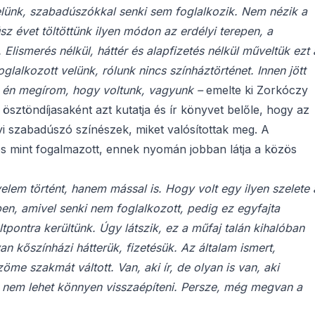
lünk, szabadúszókkal senki sem foglalkozik. Nem nézik a
sz évet töltöttünk ilyen módon az erdélyi terepen, a
Elismerés nélkül, háttér és alapfizetés nélkül műveltük ezt 
lalkozott velünk, rólunk nincs színháztörténet. Innen jött
r én megírom, hogy voltunk, vagyunk –
emelte ki Zorkóczy
ösztöndíjasaként azt kutatja és ír könyvet belőle, hogy az
i szabadúszó színészek, miket valósítottak meg. A
 és mint fogalmazott, ennek nyomán jobban látja a közös
elem történt, hanem mással is. Hogy volt egy ilyen szelete 
en, amivel senki nem foglalkozott, pedig ez egyfajta
ltpontra kerültünk. Úgy látszik, ez a műfaj talán kihalóban
an kőszínházi hátterük, fizetésük. Az általam ismert,
e szakmát váltott. Van, aki ír, de olyan is van, aki
t nem lehet könnyen visszaépíteni. Persze, még megvan a