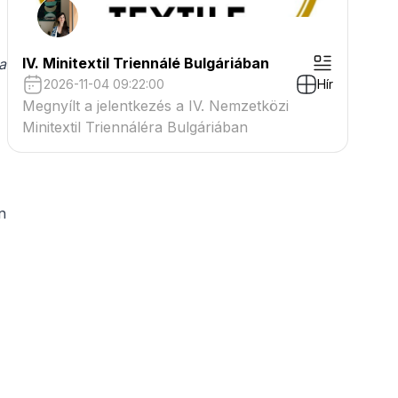
IV. Minitextil Triennálé Bulgáriában
a
2026-11-04 09:22:00
Hír
Megnyílt a jelentkezés a IV. Nemzetközi
Minitextil Triennáléra Bulgáriában
n