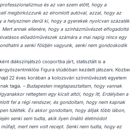
professzionalizmus és az van szem előtt, hogy a
ll megbirkózzunk az elromlott autóval, azzal, hogy az
gy a helyszínen derül ki, hogy a gyerekek nyolcvan százalék
 Mert annak ellenére, hogy a színházművészet elfogadottá
ó hivatásos előadóművészek számára a mai napig nincs egy
mondhatni a senki földjén vagyunk, senki nem gondoskodik
t diákszínjátszó csoportba járt, statisztált is a
ergyószentmiklósi Figura stúdióban kezdett játszani. Közbe
majd 22 éves korában a kolozsvári színművészeti egyetem
ának tagja.
– Budapesten megtapasztaltam, hogy vannak
yanakkor rettegtem egy kicsit attól, hogy itt, Erdélyben a
ott fel a régi rendszer, és gondoltam, hogy nem kapnak
en túlélték. És akkor gondoltam, hogy álljak több lábon,
ején senki sem tudta, akik ilyen önálló életmódot
 műfajt, mert nem volt recept. Senki nem tudta, hogy ez