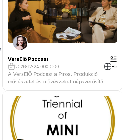
,
ó
VersElő Podcast
2026-12-24 00:00:00
Hír
A VersElŐ Podcast a Piros. Produkció
művészetet és művészeket népszerűsítő
beszélgető műsora
,