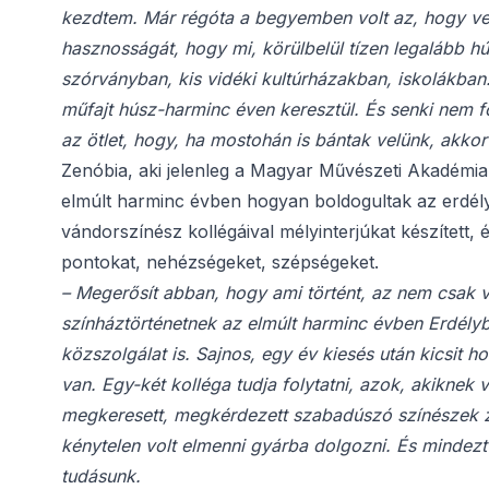
kezdtem. Már régóta a begyemben volt az, hogy ve
hasznosságát, hogy mi, körülbelül tízen legalább hú
szórványban, kis vidéki kultúrházakban, iskolákban. 
műfajt húsz-harminc éven keresztül. És senki nem fog
az ötlet, hogy, ha mostohán is bántak velünk, akko
Zenóbia, aki jelenleg a Magyar Művészeti Akadémia 
elmúlt harminc évben hogyan boldogultak az erdély
vándorszínész kollégáival mélyinterjúkat készített,
pontokat, nehézségeket, szépségeket.
– Megerősít abban, hogy ami történt, az nem csak v
színháztörténetnek az elmúlt harminc évben Erdélyb
közszolgálat is. Sajnos, egy év kiesés után kicsit ho
van. Egy-két kolléga tudja folytatni, azok, akiknek v
megkeresett, megkérdezett szabadúszó színészek zöm
kénytelen volt elmenni gyárba dolgozni. És mindez
tudásunk.