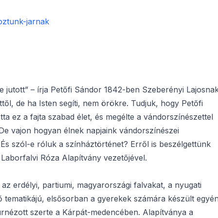
oztunk-jarnak
jutott” – írja Petőfi Sándor 1842-ben Szeberényi Lajosnak
ől, de ha Isten segíti, nem örökre. Tudjuk, hogy Petőfi
tta ez a fajta szabad élet, és megélte a vándorszínészettel
 De vajon hogyan élnek napjaink vándorszínészei
 És szól-e róluk a színháztörténet? Erről is beszélgettünk
aborfalvi Róza Alapítvány vezetőjével.
az erdélyi, partiumi, magyarországi falvakat, a nyugati
ő tematikájú, elsősorban a gyerekek számára készült egyén
urnézott szerte a Kárpát-medencében. Alapítványa a