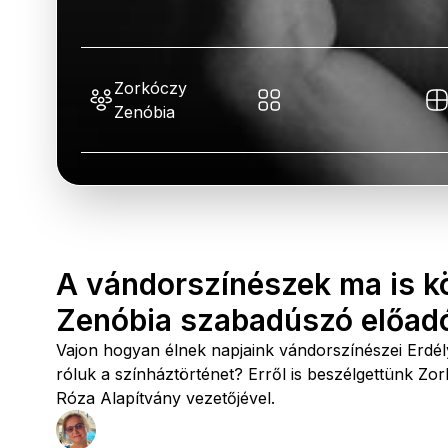
Zorkóczy
Zenóbia
A vándorszínészek ma is kö
Zenóbia szabadúszó előad
Vajon hogyan élnek napjaink vándorszínészei Erdély
róluk a színháztörténet? Erről is beszélgettünk Z
Róza Alapítvány vezetőjével.