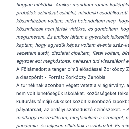
hogyan működik. Amikor mondtam román kollégáknak
próbálok színházat csinálni, mindenki csodálkozott.
kőszínházban voltam, miért bolondultam meg, hogy 
kőszínházak nem jártak vidékre, és gondoltam, hogy 
megismerem. És amikor láttam a gyerekek lelkesülésé
kaptam, hogy egyedül képes voltam évente száz-két
vezettem autót, díszletet cipeltem, fiatal voltam, 
egyszer ezt megkóstolta, nehezen tud visszalépni e
A Föltámadott a tenger című előadással Zorkóczy Ze
a diaszpórát • Forrás: Zorkóczy Zenóbia
A turnéknak azonban végett vetett a világjárvány
nem volt lehetőségük iskolákat, közösségeket felkere
kulturális témájú cikkeket közölt különböző lapokba
pályatársait, az erdélyi szabadúszó színészeket.
– 
minthogy összeállítsam, megtanuljam a szöveget, m
pandémia, és teljesen eltiltottak a színháztól. És m