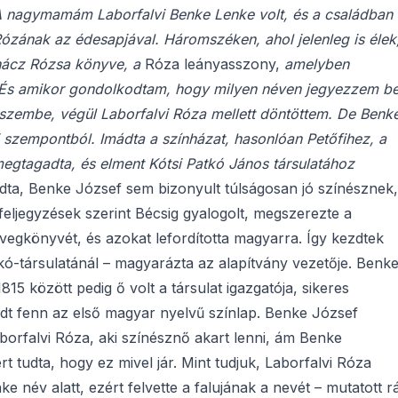
A nagymamám Laborfalvi Benke Lenke volt, és a családban
Rózának az édesapjával. Háromszéken, ahol jelenleg is élek
gnácz Rózsa könyve, a
Róza leányasszony,
amelyben
l. És amikor gondolkodtam, hogy milyen néven jegyezzem b
 eszembe, végül Laborfalvi Róza mellett döntöttem. De Benk
i szempontból. Imádta a színházat, hasonlóan Petőfihez, a
t megtagadta, és elment Kótsi Patkó János társulatához
ta, Benke József sem bizonyult túlságosan jó színésznek,
 feljegyzések szerint Bécsig gyalogolt, megszerezte a
vegkönyvét, és azokat lefordította magyarra. Így kezdtek
kó-társulatánál – magyarázta az alapítvány vezetője. Benk
15 között pedig ő volt a társulat igazgatója, sikeres
dt fenn az első magyar nyelvű színlap. Benke József
borfalvi Róza, aki színésznő akart lenni, ám Benke
 tudta, hogy ez mivel jár. Mint tudjuk, Laborfalvi Róza
e név alatt, ezért felvette a falujának a nevét – mutatott r