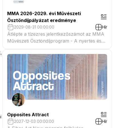
MMA 2026-2029. évi Művészeti
Ösztöndíjpályázat eredménye
2029-08-31 00:00:00
Hír
Átlépte a tízezres jelentkezőszámot az MMA
Művészeti Ösztöndíjprogram - A nyertes és
tartaléklistás pályázók névsora megtekinthető
,
a csatolmányban
Opposites Attract
i
2027-12-03 00:00:00
Hír