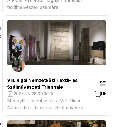
A Fiber Art Now magazin felhívása
textilművészek számára
,
e
e
VIII. Rigai Nemzetközi Textil- és
e
Szálművészeti Triennálé
2027-05-28 00:00:00
Hír
Megnyílt a jelentkezés a VIII. Rigai
Nemzetközi Textil- és Szálművészeti
Triennáléra
á