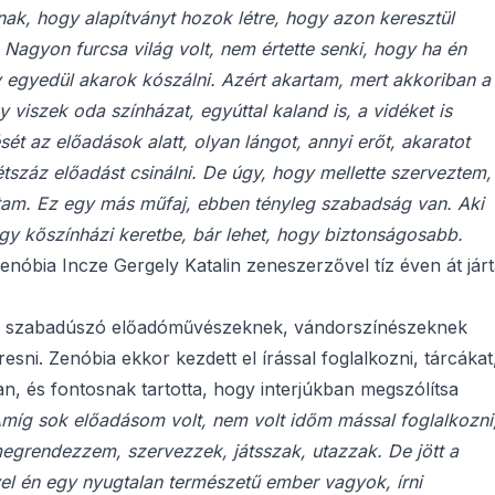
, hogy alapítványt hozok létre, hogy azon keresztül
 Nagyon furcsa világ volt, nem értette senki, hogy ha én
egyedül akarok kószálni. Azért akartam, mert akkoriban a
viszek oda színházat, egyúttal kaland is, a vidéket is
t az előadások alatt, olyan lángot, annyi erőt, akaratot
száz előadást csinálni. De úgy, hogy mellette szerveztem,
bírtam. Ez egy más műfaj, ebben tényleg szabadság van. Aki
gy kőszínházi keretbe, bár lehet, hogy biztonságosabb.
nóbia Incze Gergely Katalin zeneszerzővel tíz éven át jár
, a szabadúszó előadóművészeknek, vándorszínészeknek
sni. Zenóbia ekkor kezdett el írással foglalkozni, tárcákat
n, és fontosnak tartotta, hogy interjúkban megszólítsa
Amíg sok előadásom volt, nem volt időm mással foglalkozni
egrendezzem, szervezzek, játsszak, utazzak. De jött a
ivel én egy nyugtalan természetű ember vagyok, írni