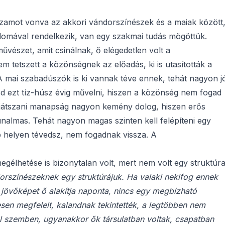
huzamot vonva az akkori vándorszínészek és a maiak között
lomával rendelkezik, van egy szakmai tudás mögöttük.
űvészet, amit csinálnak, ő elégedetlen volt a
m tetszett a közönségnek az előadás, ki is utasították a
. A mai szabadúszók is ki vannak téve ennek, tehát nagyon j
od ezt tíz-húsz évig művelni, hiszen a közönség nem fogad
k játszani manapság nagyon kemény dolog, hiszen erős
nalmas. Tehát nagyon magas szinten kell felépíteni egy
b helyen tévedsz, nem fogadnak vissza. A
egélhetése is bizonytalan volt, mert nem volt egy struktúra
orszínészeknek egy struktúrájuk. Ha valaki nekifog ennek
 jövőképet ő alakítja naponta, nincs egy megbízható
esen megfelelt, kalandnak tekintették, a legtöbben nem
l szemben, ugyanakkor ők társulatban voltak, csapatban