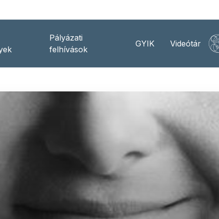
Pályázati
GYIK
Videótár
yek
felhívások