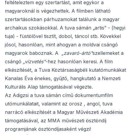
feltételeztem egy szertartást, amit egykor a
magyaroknál is végezhettek. A filmben látható
szertartásokban párhuzamokat találunk a magyar
archaikus szokásokkal. A tuva sámán „artis” - (hegyi
tuja) - füstölővel tisztít, dobol, táncol stb. Kövekkel
jósol, hasonlóan, mint ahogyan a moldvai csángó
magyarok baboznak. A
„zavaró-ártó"
szellemeket a
csángó
„vízvetés”
-hez hasonlóan keresi. A film
elkészítését, a Tuva Köztársaságbéli kutatómunkákat
Kanalas Éva énekes, gyűjtő, hangkutató a Nemzeti
Kulturális Alap támogatásával végezte.
Az Adigzsi a tuva sámán című dokumentumfilm
utómunkálatait, valamint az orosz , angol, tuva
narrácó elkészítését a Magyar Művészeti Akadémia
támogatásával, az MMA művészeti ösztöndíj
programjának ösztöndíjasaként végzi!