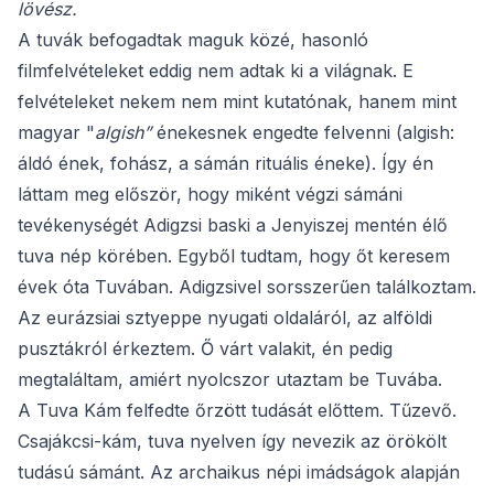
lövész.
A tuvák befogadtak maguk közé, hasonló
filmfelvételeket eddig nem adtak ki a világnak. E
felvételeket nekem nem mint kutatónak, hanem mint
magyar "
algish”
énekesnek engedte felvenni (algish:
áldó ének, fohász, a sámán rituális éneke). Így én
láttam meg először, hogy miként végzi sámáni
tevékenységét Adigzsi baski a Jenyiszej mentén élő
tuva nép körében. Egyből tudtam, hogy őt keresem
évek óta Tuvában. Adigzsivel sorsszerűen találkoztam.
Az eurázsiai sztyeppe nyugati oldaláról, az alföldi
pusztákról érkeztem. Ő várt valakit, én pedig
megtaláltam, amiért nyolcszor utaztam be Tuvába.
A Tuva Kám felfedte őrzött tudását előttem. Tűzevő.
Csajákcsi-kám, tuva nyelven így nevezik az örökölt
tudású sámánt. Az archaikus népi imádságok alapján