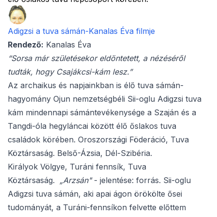
Adigzsi a tuva sámán-Kanalas Éva filmje
Rendező:
Kanalas Éva
“Sorsa már születésekor eldöntetett, a nézéséről
tudták, hogy Csajákcsi-kám lesz.”
Az archaikus és napjainkban is élő tuva sámán-
hagyomány Ojun nemzetségbéli Sii-oglu Adigzsi tuva
kám mindennapi sámántevékenysége a Szaján és a
Tangdi-óla hegyláncai között élő őslakos tuva
családok körében. Oroszországi Föderáció, Tuva
Köztársaság. Belső-Ázsia, Dél-Szibéria.
Királyok Völgye, Turáni fennsík, Tuva
Köztársaság.
„Arzsán"
- jelentése: forrás. Sii-oglu
Adigzsi tuva sámán, aki apai ágon örökölte ősei
tudományát, a Turáni-fennsíkon felvette előttem