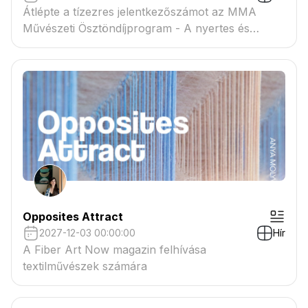
Átlépte a tízezres jelentkezőszámot az MMA
Művészeti Ösztöndíjprogram - A nyertes és
tartaléklistás pályázók névsora megtekinthető a
csatolmányban
Opposites Attract
2027-12-03 00:00:00
Hír
A Fiber Art Now magazin felhívása
textilművészek számára