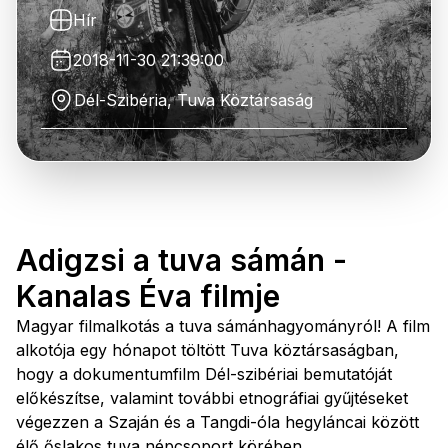
Hír
2018-11-30 21:39:00
Dél-Szibéria, Tuva Köztársaság
Adigzsi a tuva sámán -
Kanalas Éva filmje
Magyar filmalkotás a tuva sámánhagyományról! A film
alkotója egy hónapot töltött Tuva köztársaságban,
hogy a dokumentumfilm Dél-szibériai bemutatóját
előkészítse, valamint további etnográfiai gyűjtéseket
végezzen a Szaján és a Tangdi-óla hegyláncai között
élő őslakos tuva népcsoport körében.