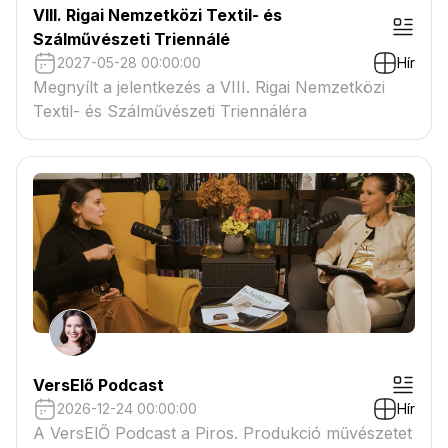
VIII. Rigai Nemzetközi Textil- és
Szálművészeti Triennálé
2027-05-28 00:00:00
Hír
Megnyílt a jelentkezés a VIII. Rigai Nemzetközi
Textil- és Szálművészeti Triennáléra
VersElő Podcast
2026-12-24 00:00:00
Hír
A VersElŐ Podcast a Piros. Produkció művészetet