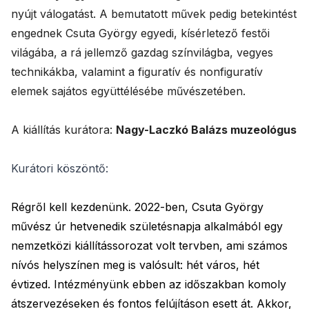
nyújt válogatást. A bemutatott művek pedig betekintést
engednek Csuta György egyedi, kísérletező festői
világába, a rá jellemző gazdag színvilágba, vegyes
technikákba, valamint a figuratív és nonfiguratív
elemek sajátos együttélésébe művészetében.
A kiállítás kurátora:
Nagy-Laczkó Balázs muzeológus
Kurátori köszöntő:
Régről kell kezdenünk. 2022-ben, Csuta György
művész úr hetvenedik születésnapja alkalmából egy
nemzetközi kiállítássorozat volt tervben, ami számos
nívós helyszínen meg is valósult: hét város, hét
évtized. Intézményünk ebben az időszakban komoly
átszervezéseken és fontos felújításon esett át. Akkor,