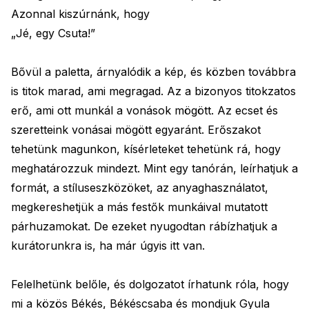
Azonnal kiszúrnánk, hogy
„Jé, egy Csuta!”
Bővül a paletta, árnyalódik a kép, és közben továbbra
is titok marad, ami megragad. Az a bizonyos titokzatos
erő, ami ott munkál a vonások mögött. Az ecset és
szeretteink vonásai mögött egyaránt. Erőszakot
tehetünk magunkon, kísérleteket tehetünk rá, hogy
meghatározzuk mindezt. Mint egy tanórán, leírhatjuk a
formát, a stíluseszközöket, az anyaghasználatot,
megkereshetjük a más festők munkáival mutatott
párhuzamokat. De ezeket nyugodtan rábízhatjuk a
kurátorunkra is, ha már úgyis itt van.
Felelhetünk belőle, és dolgozatot írhatunk róla, hogy
mi a közös Békés, Békéscsaba és mondjuk Gyula