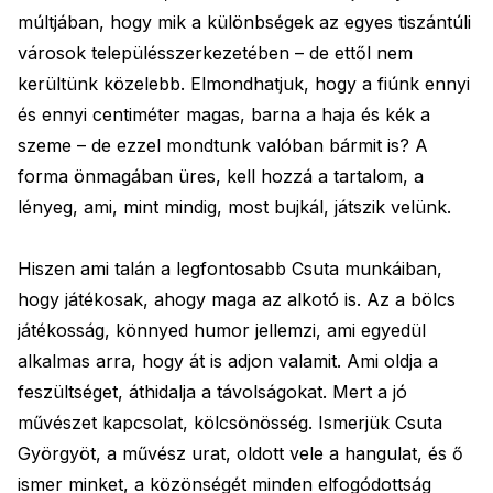
múltjában, hogy mik a különbségek az egyes tiszántúli
városok településszerkezetében – de ettől nem
kerültünk közelebb. Elmondhatjuk, hogy a fiúnk ennyi
és ennyi centiméter magas, barna a haja és kék a
szeme – de ezzel mondtunk valóban bármit is? A
forma önmagában üres, kell hozzá a tartalom, a
lényeg, ami, mint mindig, most bujkál, játszik velünk.
Hiszen ami talán a legfontosabb Csuta munkáiban,
hogy játékosak, ahogy maga az alkotó is. Az a bölcs
játékosság, könnyed humor jellemzi, ami egyedül
alkalmas arra, hogy át is adjon valamit. Ami oldja a
feszültséget, áthidalja a távolságokat. Mert a jó
művészet kapcsolat, kölcsönösség. Ismerjük Csuta
Györgyöt, a művész urat, oldott vele a hangulat, és ő
ismer minket, a közönségét minden elfogódottság