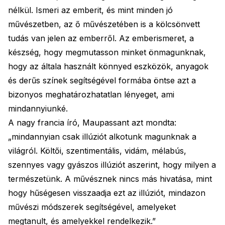
nélkül. Ismeri az emberit, és mint minden jó
művészetben, az ő művészetében is a kölcsönvett
tudás van jelen az emberről. Az emberismeret, a
készség, hogy megmutasson minket önmagunknak,
hogy az általa használt könnyed eszközök, anyagok
és derűs színek segítségével formába öntse azt a
bizonyos meghatározhatatlan lényeget, ami
mindannyiunké.
A nagy francia író, Maupassant azt mondta:
„mindannyian csak illúziót alkotunk magunknak a
világról. Költői, szentimentális, vidám, mélabús,
szennyes vagy gyászos illúziót aszerint, hogy milyen a
természetünk. A művésznek nincs más hivatása, mint
hogy hűségesen visszaadja ezt az illúziót, mindazon
művészi módszerek segítségével, amelyeket
megtanult, és amelyekkel rendelkezik.”