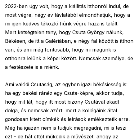
2022-ben úgy volt, hogy a kiállítás itthonról indul, de
most végre, négy év távlatából elmondhatjuk, hogy a
mi igen kedves tékozló fiúnk végre haza is talált.
Mert kétségtelen tény, hogy Csuta György nálunk,
Békésen, de itt a Galériában, e négy fal között is itthon
van, és ami még fontosabb, hogy mi magunk is
otthonra lelünk a képei között. Nemcsak személye, de
a festészete is a miénk.
Ami valódi Csutaság, az egyben igazi békésiesség is:
ha egy békési ránéz egy Csuta-képre, akkor tudja,
hogy mit lát, hogy itt most bizony Csutával akadt
dolga, és nemcsak azért, mert a kollégáink által
gondosan kitett címkék és leírások emlékeztetik erre.
Még ha igazán nem is tudjuk megragadni, mi is teszi
ezt – de hát ettől működik a művészet, ahogy az