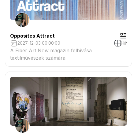
Opposites Attract
2027-12-03 00:00:00
Hír
A Fiber Art Now magazin felhívása
textilművészek számára