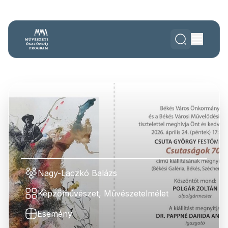
Nagy-Laczkó Balázs
Képzőművészet, Művészetelmélet
Esemény