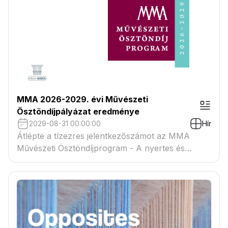
MMA 2026-2029. évi Művészeti
Ösztöndíjpályázat eredménye
2029-08-31 00:00:00
Hír
Átlépte a tízezres jelentkezőszámot az MMA
Művészeti Ösztöndíjprogram - A nyertes és
tartaléklistás pályázók névsora megtekinthető a
csatolmányban