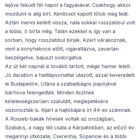
lejőve feküdt fél napot a fagyásával. Csakhogy akkor
mozdulni is alig bírt. Kenőcsöt kapott tőlük meg teát.
Aztán menni kellett vissza, nála sokkal rosszabbul volt
a többi, ő bírta még. Talán ezekkel is így van a
sorban, hogy rosszabbul bírják. Azért várakoznak,
mint a konyhakocsi előtt, cigarettázva, zavartan
beszélgetve, bajuszt sodorgatva.
Az út két napnál is tovább tartott, mégis hamar letelt.
Jó darabon a hadtápvonattal utazott, azzal keveredett
le Budapestre. Utána a szabadságos papírjával
bárhova felengedték. Minden tisztnek
kötelességszerűen szalutált, meglepetésére
viszonozták is. Kijárt a hajtókájára írt 44-es számnak.
A Rosseb-bakák híresek voltak az országban,
Szabács, a nagy téli csata a Kárpátokban, az előző év
megannyi ütközete, Cserenha, Sopanow és a többi