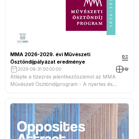
MMA 2026-2029. évi Művészeti
Ösztöndíjpályázat eredménye
2029-08-31 00:00:00
Hír
Átlépte a tízezres jelentkezőszámot az MMA
Művészeti Ösztöndíjprogram - A nyertes és
tartaléklistás pályázók névsora megtekinthető a
csatolmányban