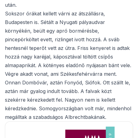
után.
Sokszor órákat kellett várni az átszállásra,
Budapesten is. Sétált a Nyugati pályaudvar
környékén, beült egy apró bormérésbe,
pincepörköltet evett, rizlinget ivott hozzá. A sváb
hentesnél teperőt vett az útra. Friss kenyeret is adtak
hozzá nagy karéjjal, káposztával töltött csípős
almapaprikát. A kötényes eladónő nyájasan bánt vele.
Végre akadt vonat, ami Székesfehérvárra ment.
Onnan Dombóvár, aztán Fonyód, Siófok. Ott szállt le,
aztán már gyalog indult tovább. A falvak közt
szekérre kérezkedett fel. Nagyon nem is kellett
kéredzkednie. Somogyországban volt már, mindenhol
megálltak a szabadságos Albrechtbakának.