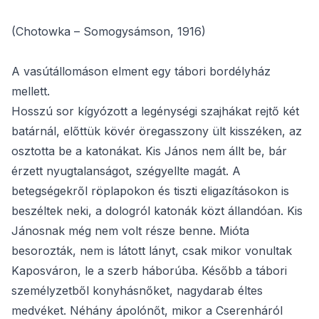
(Chotowka – Somogysámson, 1916)
A vasútállomáson elment egy tábori bordélyház
mellett.
Hosszú sor kígyózott a legénységi szajhákat rejtő két
batárnál, előttük kövér öregasszony ült kisszéken, az
osztotta be a katonákat. Kis János nem állt be, bár
érzett nyugtalanságot, szégyellte magát. A
betegségekről röplapokon és tiszti eligazításokon is
beszéltek neki, a dologról katonák közt állandóan. Kis
Jánosnak még nem volt része benne. Mióta
besorozták, nem is látott lányt, csak mikor vonultak
Kaposváron, le a szerb háborúba. Később a tábori
személyzetből konyhásnőket, nagydarab éltes
medvéket. Néhány ápolónőt, mikor a Cserenháról