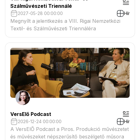
Szálművészeti Triennálé
2027-05-28 00:00:00
Hír
Megnyílt a jelentkezés a VIII. Rigai Nemzetközi
Textil- és Szálművészeti Triennáléra
VersElő Podcast
2026-12-24 00:00:00
Hír
A VersElŐ Podcast a Piros. Produkció művészetet
és művészeket népszerűsítő beszélgető műsora