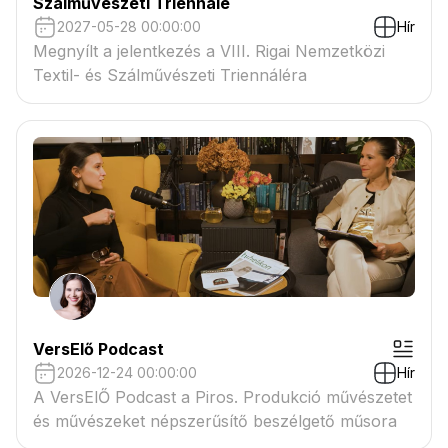
Szálművészeti Triennálé
2027-05-28 00:00:00
Hír
Megnyílt a jelentkezés a VIII. Rigai Nemzetközi
Textil- és Szálművészeti Triennáléra
VersElő Podcast
2026-12-24 00:00:00
Hír
A VersElŐ Podcast a Piros. Produkció művészetet
és művészeket népszerűsítő beszélgető műsora