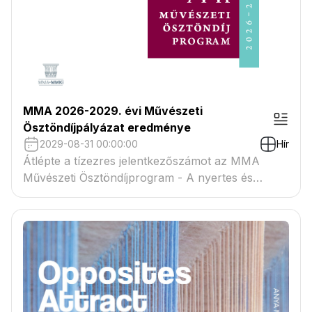
MMA 2026-2029. évi Művészeti
Ösztöndíjpályázat eredménye
2029-08-31 00:00:00
Hír
Átlépte a tízezres jelentkezőszámot az MMA
Művészeti Ösztöndíjprogram - A nyertes és
tartaléklistás pályázók névsora megtekinthető a
csatolmányban