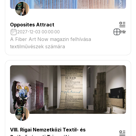
Opposites Attract
2027-12-03 00:00:00
Hír
A Fiber Art Now magazin felhívása
textilművészek számára
VIII. Rigai Nemzetközi Textil- és