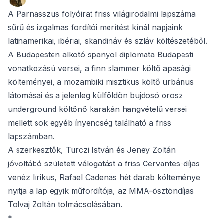
A Parnasszus folyóirat friss világirodalmi lapszáma
sűrű és izgalmas fordítói merítést kínál napjaink
latinamerikai, ibériai, skandináv és szláv költészetéből.
A Budapesten alkotó spanyol diplomata Budapesti
vonatkozású versei, a finn slammer költő apasági
költeményei, a mozambiki misztikus költő urbánus
látomásai és a jelenleg külföldön bujdosó orosz
underground költőnő karakán hangvételű versei
mellett sok egyéb ínyencség található a friss
lapszámban.
A szerkesztők, Turczi István és Jeney Zoltán
jóvoltábó született válogatást a friss Cervantes-díjas
venéz lírikus, Rafael Cadenas hét darab költeménye
nyitja a lap egyik műfordítója, az MMA-ösztöndíjas
Tolvaj Zoltán tolmácsolásában.