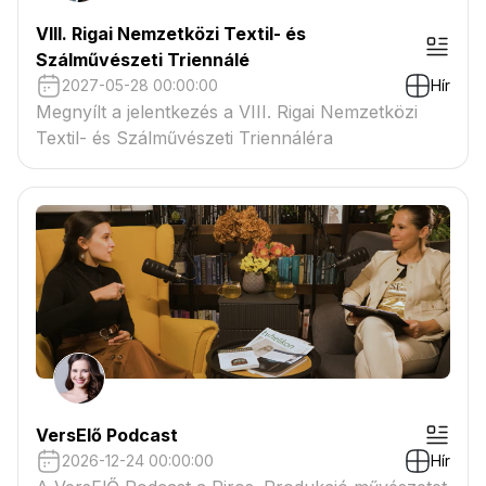
VIII. Rigai Nemzetközi Textil- és
Szálművészeti Triennálé
2027-05-28 00:00:00
Hír
Megnyílt a jelentkezés a VIII. Rigai Nemzetközi
Textil- és Szálművészeti Triennáléra
VersElő Podcast
2026-12-24 00:00:00
Hír