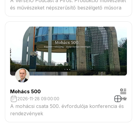
A VersElŐ Podcast a Piros. Produkció művészetet
és művészeket népszerűsítő beszélgető műsora
Mohács 500
2026-11-28 09:00:00
Hír
A mohácsi csata 500. évfordulója konferencia és
rendezvények