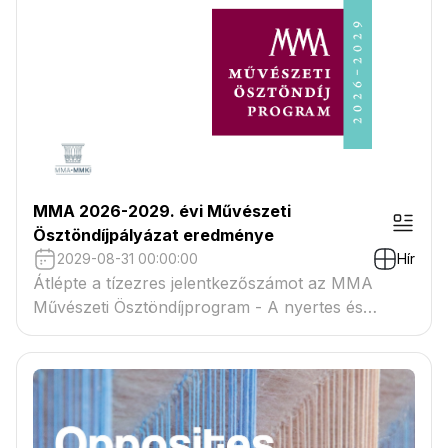
MMA 2026-2029. évi Művészeti
Ösztöndíjpályázat eredménye
2029-08-31 00:00:00
Hír
Átlépte a tízezres jelentkezőszámot az MMA
Művészeti Ösztöndíjprogram - A nyertes és
tartaléklistás pályázók névsora megtekinthető a
csatolmányban