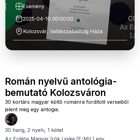
Esemény
2025-04-10 00:00:00
Kolozsvár, Vallásszabadság Háza
Román nyelvű antológia-
bemutató Kolozsváron
30 kortárs magyar költő románra fordított verseiből
jelent meg egy antogia.
30 hang, 2 nyelv, 1 kötet
Az Erdélyi Magyar Írók Ligája (E-MIL) egy