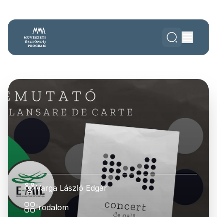
Varga László Edgár
Irodalom