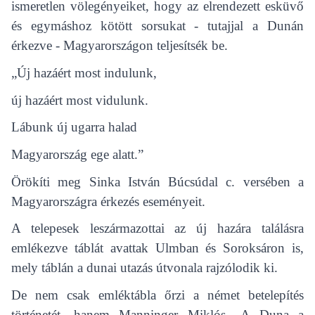
ismeretlen völegényeiket, hogy az elrendezett esküvő
és egymáshoz kötött sorsukat - tutajjal a Dunán
érkezve - Magyarországon teljesítsék be.
„Új hazáért most indulunk,
új hazáért most vidulunk.
Lábunk új ugarra halad
Magyarország ege alatt.”
Örökíti meg Sinka István Búcsúdal c. versében a
Magyarországra érkezés eseményeit.
A telepesek leszármazottai az új hazára találásra
emlékezve táblát avattak Ulmban és Soroksáron is,
mely táblán a dunai utazás útvonala rajzólodik ki.
De nem csak emléktábla őrzi a német betelepítés
történetét, hanem Manninger Miklós „A Duna a