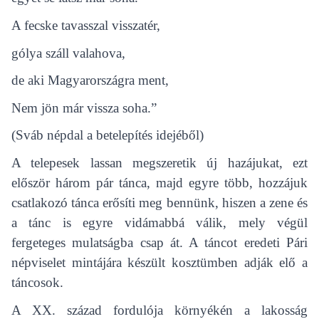
A fecske tavasszal visszatér,
gólya száll valahova,
de aki Magyarországra ment,
Nem jön már vissza soha.”
(Sváb népdal a betelepítés idejéből)
A telepesek lassan megszeretik új hazájukat, ezt
először három pár tánca, majd egyre több, hozzájuk
csatlakozó tánca erősíti meg bennünk, hiszen a zene és
a tánc is egyre vidámabbá válik, mely végül
fergeteges mulatságba csap át. A táncot eredeti Pári
népviselet mintájára készült kosztümben adják elő a
táncosok.
A XX. század fordulója környékén a lakosság