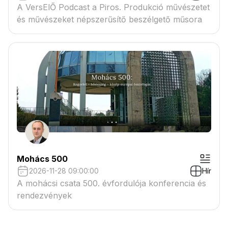
A VersElŐ Podcast a Piros. Produkció művészetet
és művészeket népszerűsítő beszélgető műsora
Mohács 500
2026-11-28 09:00:00
Hír
A mohácsi csata 500. évfordulója konferencia és
rendezvények