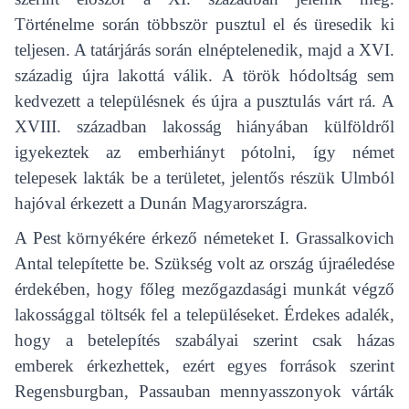
Történelme során többször pusztul el és üresedik ki
teljesen. A tatárjárás során elnéptelenedik, majd a XVI.
századig újra lakottá válik. A török hódoltság sem
kedvezett a településnek és újra a pusztulás várt rá. A
XVIII. században lakosság hiányában külföldről
igyekeztek az emberhiányt pótolni, így német
telepesek lakták be a területet, jelentős részük Ulmból
hajóval érkezett a Dunán Magyarországra.
A Pest környékére érkező németeket I. Grassalkovich
Antal telepítette be. Szükség volt az ország újraéledése
érdekében, hogy főleg mezőgazdasági munkát végző
lakossággal töltsék fel a településeket. Érdekes adalék,
hogy a betelepítés szabályai szerint csak házas
emberek érkezhettek, ezért egyes források szerint
Regensburgban, Passauban mennyasszonyok várták