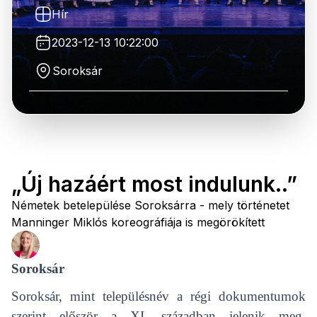
Hír
2023-12-13 10:22:00
Soroksár
„Új hazáért most indulunk..”
Németek betelepülése Soroksárra - mely történetet
Manninger Miklós koreográfiája is megörökített
Soroksár
Soroksár, mint településnév a régi dokumentumok
szerint először a XI. században jelenik meg.