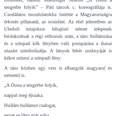
tengerbe folyik” – Pári táncok c. koreográfiája is.
Csodálatos mozdulatokba öntötte a Magyarországra
érkezés pillanatát, az ocsúdást. Az első jelenetben az
Ulmból tutajokon lehajózó német telepesek
búslakodnak a régi otthonuk után, a tánc hullámzása
és a színpad kék fényben való pompázása a dunai
utazást szimbolizálja. A lányok fehér szoknyáját is
kékre színezi a színpadi fény.
A tánc közben egy vers is elhangzik magyarul és
németül is.
„A Duna a tengerbe folyik,
nappal meg éjszaka.
Hullám hullámot csalogat,
egyet se látsz már soha.