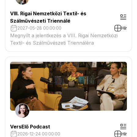
VIII. Rigai Nemzetközi Textil- és
Szálművészeti Triennálé
2027-05-28 00:00:00
Hír
Megnyílt a jelentkezés a VIII. Rigai Nemzetközi
Textil- és Szálművészeti Triennáléra
VersElő Podcast
2026-12-24 00:00:00
Hír