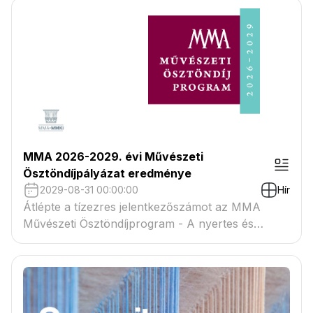
MMA 2026-2029. évi Művészeti
Ösztöndíjpályázat eredménye
2029-08-31 00:00:00
Hír
Átlépte a tízezres jelentkezőszámot az MMA
Művészeti Ösztöndíjprogram - A nyertes és
tartaléklistás pályázók névsora megtekinthető a
csatolmányban