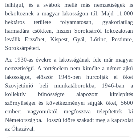
felhígul, és a svábok mellé más nemzetiségek is
beköltöznek a magyar lakosságon túl. Majd 11.000
hektáros területe folyamatosan, gyakorlatilag
harmadára csökken, hiszen Soroksárról fokozatosan
leválik Erzsébet, Kispest, Gyál, Lőrinc, Pestimre,
Soroksárpéteri.
Az 1930-as évekre a lakosságának fele már magyar
nemzetiségű. A történelem nem kímélte a német ajkú
lakosságot, először 1945-ben hurcolják el őket
Szovjetúnió beli munkatáborokba, 1946-ban a
kollektív bűnösségre alapozott kitelepítés
szőrnyűségei és következményei sújtják őket, 5600
embert vagyonuktól megfosztva telepítettek ki
Németországba. Hosszú időre szakadt meg a kapcsolat
az Óhazával.