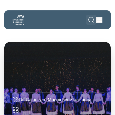
Dr. Gálboryné Manninger Zsuzsanna