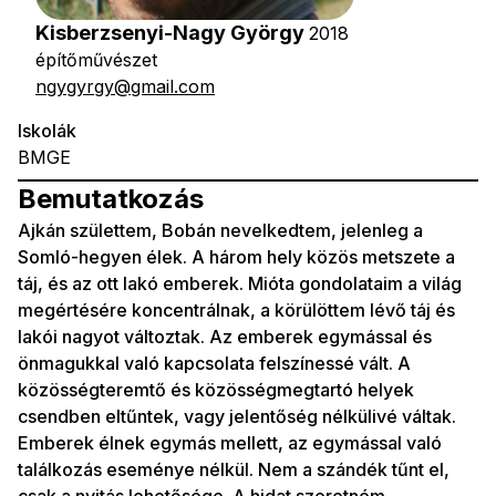
Kisberzsenyi-Nagy György
2018
építőművészet
ngygyrgy@gmail.com
Iskolák
BMGE
Bemutatkozás
Ajkán születtem, Bobán nevelkedtem, jelenleg a
Somló-hegyen élek. A három hely közös metszete a
táj, és az ott lakó emberek. Mióta gondolataim a világ
megértésére koncentrálnak, a körülöttem lévő táj és
lakói nagyot változtak. Az emberek egymással és
önmagukkal való kapcsolata felszínessé vált. A
közösségteremtő és közösségmegtartó helyek
csendben eltűntek, vagy jelentőség nélkülivé váltak.
Emberek élnek egymás mellett, az egymással való
találkozás eseménye nélkül. Nem a szándék tűnt el,