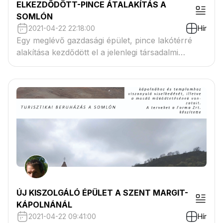
ELKEZDŐDÖTT-PINCE ÁTALAKÍTÁS A
SOMLÓN
2021-04-22 22:18:00
Hír
Egy meglévő gazdasági épület, pince lakótérré
alakítása kezdődött el a jelenlegi társadalmi
változások következményeként.
ÚJ KISZOLGÁLÓ ÉPÜLET A SZENT MARGIT-
KÁPOLNÁNÁL
2021-04-22 09:41:00
Hír