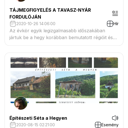
TÁJMEGFIGYELÉS A TAVASZ-NYÁR
FORDULÓJÁN
2020-10-26 14:06:00
Hír
Az évkör egyik legizgalmasabb időszakában
jártuk be a hegy korábban bemutatott régióit és
néztük meg egy tájépítész szemüvegén keresztül.
Építészeti Séta a Hegyen
2020-08-15 02:21:00
Esemény