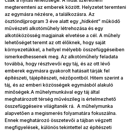
csak a nyitás lehetősége. A hidat szeretném
megteremteni az emberek között. Helyzetet teremteni
az egymásra nézésre, a találkozásra. Az
ösztöndíjprogram 3 éve alatt egy „hídként” működő
művészeti alkotóműhely létrehozása és egy
alkotóközösség magjainak elvetése a cél. A műhely
lehetőséget teremt az ott élőknek, hogy saját
környezetükkel, a hellyel mélyebb összefüggéseiben
ismerkedhessenek meg. Az alkotóműhely feladata
továbbá, hogy résztvevői egy táj, és az ott lévő
emberek egymásra gyakorolt hatásait tárják fel
építészeti, tájépítészeti, nézőpontból. Hitem szerint a
táj, és az emberi közösségek egymásból alakuló
minőségek.A műhelymunkával egy táj által
meghatározott térség művészileg is értelmezhető
összefüggéseire világítanék rá.
A műhelymunka
alapvetően a megismerés folyamatára fokuszálna.
Ennek meghatározó összetevői a tájban végzett
megfigyelések, különös tekintettel az építészeti