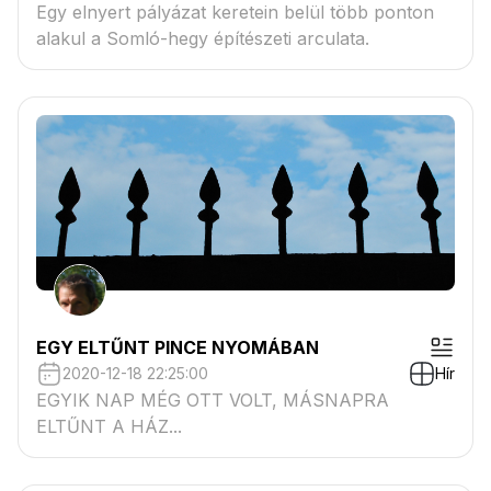
Egy elnyert pályázat keretein belül több ponton
alakul a Somló-hegy építészeti arculata.
EGY ELTŰNT PINCE NYOMÁBAN
2020-12-18 22:25:00
Hír
EGYIK NAP MÉG OTT VOLT, MÁSNAPRA
ELTŰNT A HÁZ...