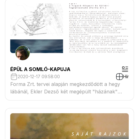
ÉPÜL A SOMLÓ-KAPUJA
2020-12-17 09:58:00
Hír
Forma Zrt. tervei alapján megkezdődött a hegy
lábánál, Ekler Dezső két megépült "házának"
erőterében egy új épület építése.