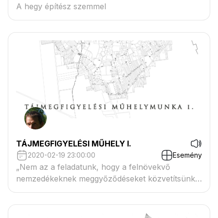
A hegy építész szemmel
TÁJMEGFIGYELÉSI MŰHELY I.
2020-02-19 23:00:00
Esemény
„Nem az a feladatunk, hogy a felnövekvő
nemzedékeknek meggyőződéseket közvetítsünk.
Hozzá kell segítenünk, hogy a saját ítélőerejét, a
saját felfogóképességét használja. Tanuljon meg
saját szemével nézni a világban. /Rudolf Steiner/