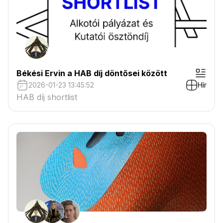
Békési Ervin a HAB díj döntősei között
2026-01-23 13:45:52
Hír
HAB díj shortlist