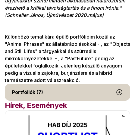
ugyanakkor szinte minden alkotásában határozottan
érezhető a kritikai távolságtartás és a finom irónia."
(Schneller János, Újművészet 2020.május)
Különböző tematikára épülő portfólióim közül az
"Animal Phrases" az állatábrázolásokkal - , az "Objects
and Still Lifes" a tárgyakkal és szürreális
mikrokörnyezetekkel - , a "PastFuture" pedig az
épületekkel foglalkozik. Jelenleg készülő anyagom
pedig a vizuális zajokra, burjánzásra és a hibrid
természetre adott válaszreakció.
Portfóliók (7)
Hírek, Események