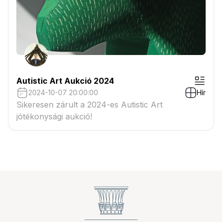
Autistic Art Aukció 2024
2024-10-07 20:00:00
Hír
Sikeresen zárult a 2024-es Autistic Art
jótékonysági aukció!