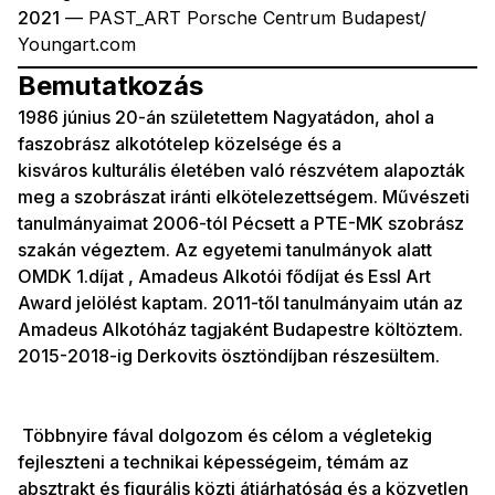
2021
— PAST_ART Porsche Centrum Budapest/
Youngart.com
Bemutatkozás
1986 június 20-án születettem Nagyatádon, ahol a
faszobrász alkotótelep közelsége és a
kisváros kulturális életében való részvétem alapozták
meg a szobrászat iránti elkötelezettségem. Művészeti
tanulmányaimat 2006-tól Pécsett a PTE-MK szobrász
szakán végeztem. Az egyetemi tanulmányok alatt
OMDK 1.díjat , Amadeus Alkotói fődíjat és Essl Art
Award jelölést kaptam. 2011-től tanulmányaim után az
Amadeus Alkotóház tagjaként Budapestre költöztem.
2015-2018-ig Derkovits ösztöndíjban részesültem.
Többnyire fával dolgozom és célom a végletekig
fejleszteni a technikai képességeim, témám az
absztrakt és figurális közti átjárhatóság és a közvetlen