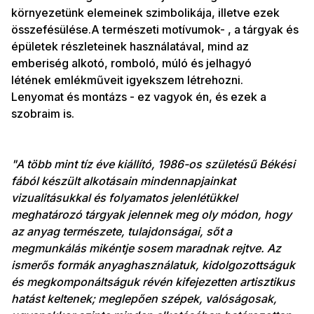
környezetünk elemeinek szimbolikája, illetve ezek
összefésülése.A természeti motívumok- , a tárgyak és
épületek részleteinek használatával, mind az
emberiség alkotó, romboló, múló és jelhagyó
létének emlékműveit igyekszem létrehozni.
Lenyomat és montázs - ez vagyok én, és ezek a
szobraim is.
"A több mint tíz éve kiállító, 1986-os születésű Békési
fából készült alkotásain mindennapjainkat
vizualitásukkal és folyamatos jelenlétükkel
meghatározó tárgyak jelennek meg oly módon, hogy
az anyag természete, tulajdonságai, sőt a
megmunkálás mikéntje sosem maradnak rejtve. Az
ismerős formák anyaghasználatuk, kidolgozottságuk
és megkomponáltságuk révén kifejezetten artisztikus
hatást keltenek; meglepően szépek, valóságosak,