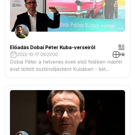
Előadás Dobai Péter Kuba-verseiről
2022-10-17 09:23:00
Hír
Dobai Péter a hetvenes évek első felében másfél
évet töltött ösztöndíjasként Kubában - két
kisregénye és két verseskötete szól erről az
időszakról. Előadásomban a verseket vizsgáltam.