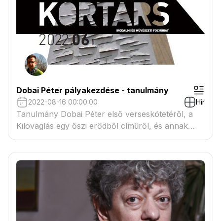
Dobai Péter pályakezdése - tanulmány
2022-08-16 00:00:00
Hír
Tanulmány Dobai Péter első verseskötetéről, a
Kilovaglás egy őszi erődből címűről, és annak
kontextusairól