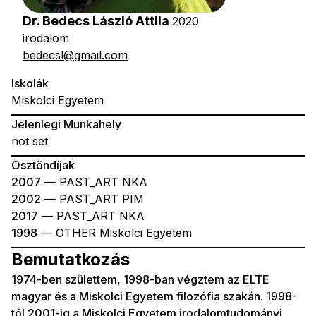
Dr. Bedecs László Attila
2020
irodalom
bedecsl@gmail.com
Iskolák
Miskolci Egyetem
Jelenlegi Munkahely
not set
Ösztöndíjak
2007
— PAST_ART NKA
2002
— PAST_ART PIM
2017
— PAST_ART NKA
1998
— OTHER Miskolci Egyetem
Bemutatkozás
1974-ben születtem, 1998-ban végztem az ELTE
magyar és a Miskolci Egyetem filozófia szakán. 1998-
tól 2001-ig a Miskolci Egyetem irodalomtudományi