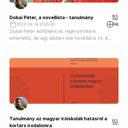
Dobai Péter, a novellista - tanulmány
2023-04-14 21:05:00
Hír
Dobai Péter költőként és regényíróként
ismertebb, de egy időben sok novellát is írt. A
tanulmány ezeket a szövegetolvassa újra.
Tanulmány az magyar íróiskolák hatásról a
kortárs irodalomra