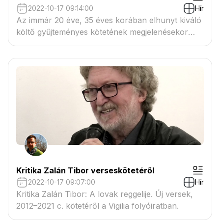
2022-10-17 09:14:00
Hír
Az immár 20 éve, 35 éves korában elhunyt kiváló
költő gyűjteményes kötetének megjelenésekor
írtam költészetének jelentőségéről az Alföld
folyóiratban.
Kritika Zalán Tibor verseskötetéről
2022-10-17 09:07:00
Hír
Kritika Zalán Tibor: A lovak reggelije. Új versek,
2012–2021 c. kötetéről a Vigilia folyóiratban.