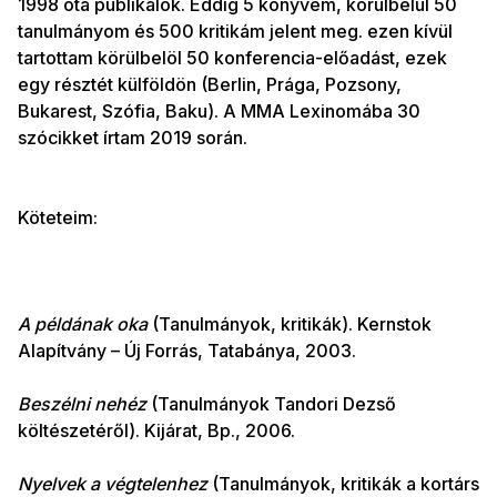
1998 óta publikálok. Eddig 5 könyvem, körülbelül 50
tanulmányom és 500 kritikám jelent meg. ezen kívül
tartottam körülbelöl 50 konferencia-előadást, ezek
egy résztét külföldön (Berlin, Prága, Pozsony,
Bukarest, Szófia, Baku). A MMA Lexinomába 30
szócikket írtam 2019 során.
Köteteim:
A példának oka
(Tanulmányok, kritikák). Kernstok
Alapítvány – Új Forrás, Tatabánya, 2003.
Beszélni nehéz
(Tanulmányok Tandori Dezső
költészetéről). Kijárat, Bp., 2006.
Nyelvek a végtelenhez
(Tanulmányok, kritikák a kortárs