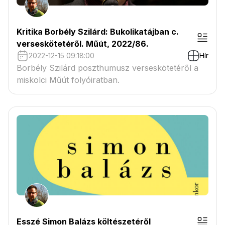
Kritika Borbély Szilárd: Bukolikatájban c.
verseskötetéről. Műút, 2022/86.
2022-12-15 09:18:00
Hír
Borbély Szilárd poszthumusz verseskötetéről a
miskolci Műút folyóiratban.
Esszé Simon Balázs költészetéről