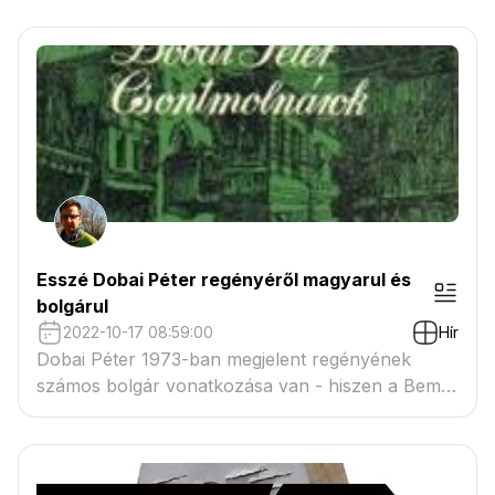
Esszé Dobai Péter regényéről magyarul és
bolgárul
2022-10-17 08:59:00
Hír
Dobai Péter 1973-ban megjelent regényének
számos bolgár vonatkozása van - hiszen a Bem-
és a Kossuth-emigráció útját követi, többek között
bolgár területeken át. Erről írok, illetve a regény
vonatkozó részleteit közlöm újra két nyelven.