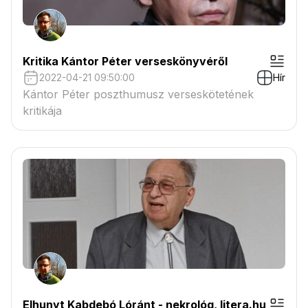
Kritika Kántor Péter verseskönyvéről
2022-04-21 09:50:00
Hír
Kántor Péter poszthumusz verseskötetének
kritikája
Elhunyt Kabdebó Lóránt - nekrológ, litera.hu