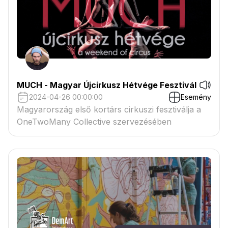
MUCH - Magyar Újcirkusz Hétvége Fesztivál
2024-04-26 00:00:00
Esemény
Magyarország első kortárs cirkuszi fesztiválja a
OneTwoMany Collective szervezésében