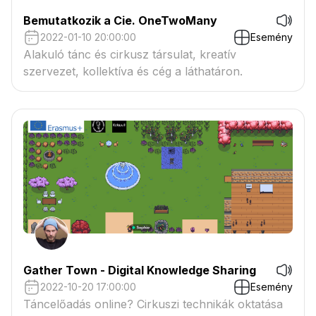
Bemutatkozik a Cie. OneTwoMany
2022-01-10 20:00:00
Esemény
Alakuló tánc és cirkusz társulat, kreatív
szervezet, kollektíva és cég a láthatáron.
Gather Town - Digital Knowledge Sharing
2022-10-20 17:00:00
Esemény
Táncelőadás online? Cirkuszi technikák oktatása