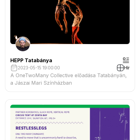
HEPP Tatabánya
2023-05-15 19:00:00
Hír
A OneTwoMany Collective előadása Tatabányán,
a Jászai Mari Színházban