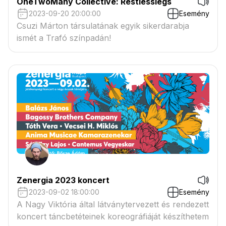
OneTwoMany Collective: Restlesslegs
2023-09-20 20:00:00
Esemény
Csuzi Márton társulatának egyik sikerdarabja
ismét a Trafó színpadán!
Zenergia 2023 koncert
2023-09-02 18:00:00
Esemény
A Nagy Viktória által látványtervezett és rendezett
koncert táncbetéteinek koreográfiáját készíthetem