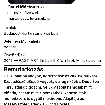
Csuzi Márton
2021
színházművészet
martoncsuzi1@gmail.com
Iskolák
Budapest Kortárstánc Főiskola
Jelenlegi Munkahely
not set
Ösztöndíjak
2018
— PAST_ART Emberi Erőforrások Minisztériuma
Bemutatkozás
Csuzi Márton vagyok, kortárs tánc és cirkusz művész.
Szabadúszó előadó vagyok, de leginkább a Duda Éva
Társulattal dolgozom, velük viszont nemcsak mint
előadó, hanem mint a nemzetközi kapcsolatok
menedzsere is együtt működöm. Alapítója és
főszervezője vagyok a Flying Bodies