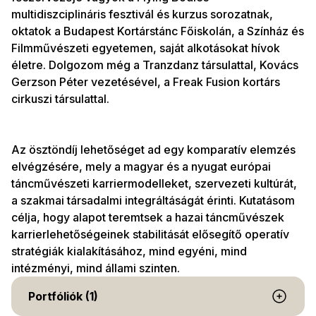
multidiszciplináris fesztivál és kurzus sorozatnak,
oktatok a Budapest Kortárstánc Főiskolán, a Színház és
Filmművészeti egyetemen, saját alkotásokat hívok
életre. Dolgozom még a Tranzdanz társulattal, Kovács
Gerzson Péter vezetésével, a Freak Fusion kortárs
cirkuszi társulattal.
Az ösztöndíj lehetőséget ad egy komparatív elemzés
elvégzésére, mely a magyar és a nyugat európai
táncművészeti karriermodelleket, szervezeti kultúrát,
a szakmai társadalmi integráltáságát érinti. Kutatásom
célja, hogy alapot teremtsek a hazai táncművészek
karrierlehetőségeinek stabilitását elősegítő operatív
stratégiák kialakításához, mind egyéni, mind
intézményi, mind állami szinten.
Portfóliók (1)