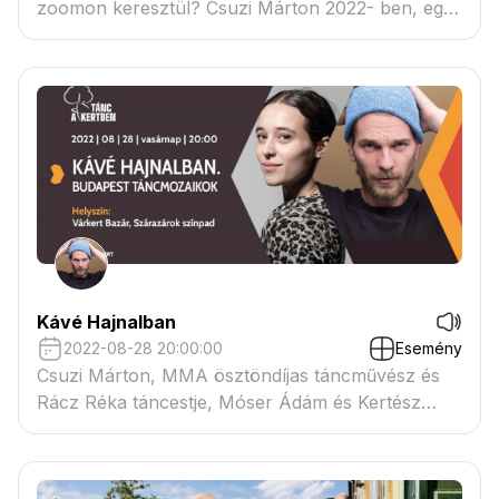
zoomon keresztül? Csuzi Márton 2022- ben, egy
nemzetközi kutatásban vett részt, mely a
koronavírus járvány alatt alkalmazott kreatív és
innovatív online és digitális projekteket térképezte
fel. A kutatás eredményeinek prezentációja.
Kávé Hajnalban
2022-08-28 20:00:00
Esemény
Csuzi Márton, MMA ösztöndíjas táncművész és
Rácz Réka táncestje, Móser Ádám és Kertész
Endre zeneművészekkel, a Budapest
Táncmozaikok programsorozat keretében