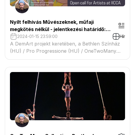
Nyílt felhívás Művészeknek, műfaji
megkötés nélkül - jelentkezési határidő:
2024 Január 15.
2024-01-15 23:59:00
Hír
A DemArt projekt keretében, a Bethlen Színház
(HU) / Pro Progressione (HU) / OneTwoMany
Collective (HU), az Art Transparent (PL) és a
New Theater Institute of Latvia (LV) által közösen
alapított International Institute of Community
Commissioned Art (IICCA) művészek
jelentkezését várja.