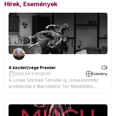
Hírek, Események
A kezdet/vége Premier
2024-04-11 00:00:00
Esemény
A Loupe Színházi Társulás új, cirkuszszínház
produkciója a Marczibányi Téri Művelődési
Központban