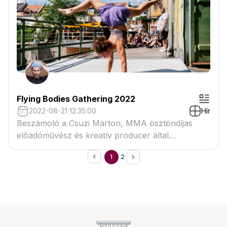
Flying Bodies Gathering 2022
2022-08-21 12:35:00
Hír
Beszámoló a Csuzi Márton, MMA ösztöndíjas
előadóművész és kreatív producer által
szervezett és vezetett Flying Bodies kulturális és
1
2
művészeti fesztiválról