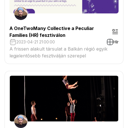
A OneTwoMany Collective a Peculiar
Families (HR) fesztiválon
2023-04-21 21:00:00
Hír
A frissen alakult társulat a Balkán régió egyik
legjelentősebb fesztiválján szerepel