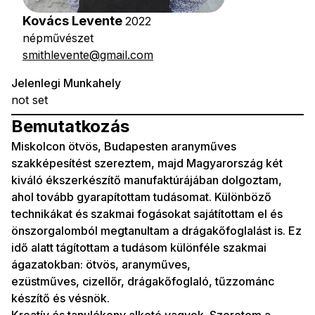
Kovács Levente
2022
népművészet
smithlevente@gmail.com
Jelenlegi Munkahely
not set
Bemutatkozás
Miskolcon ötvös, Budapesten aranyműves
szakképesítést szereztem, majd Magyarország két
kiváló ékszerkészítő manufaktúrájában dolgoztam,
ahol tovább gyarapítottam tudásomat. Különböző
technikákat és szakmai fogásokat sajátítottam el és
önszorgalomból megtanultam a drágakőfoglalást is. Ez
idő alatt tágítottam a tudásom különféle szakmai
ágazatokban: ötvös, aranyműves,
ezüstműves, cizellőr, drágakőfoglaló, tűzzománc
készítő és vésnök.