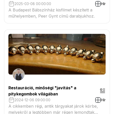
2025-03-08 00:00:00
Hír
A Budapest Bábszínház kisfilmet készített a
műhelyemben, Peer Gynt című darabjukhoz.
Restauráció, minőségi "javítás" a
pitykegombok világában
2024-12-06 09:00:00
Hír
A cikkemben régi, antik tárgyakat járok körbe,
melyekről a legtöbben már régen lemondtak