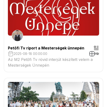
Petőfi Tv riport a Mesterségek ünnepén
2025-08-18 00:00:00
Hír
Az M2 Petőfi Tv rövid interjút készített velem a
Mesterségek Ünnepén