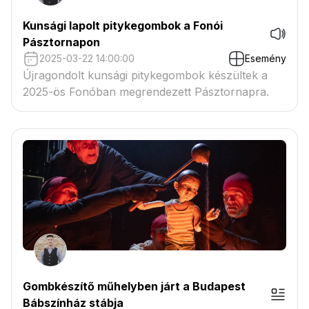
Kunsági lapolt pitykegombok a Fonói
Pásztornapon
2025-03-22 14:00:00
Esemény
Újragondolt kunsági pitykegombok készültek a
2025-ös Fonóban megrendezett Pásztornapra.
Gombkészítő műhelyben járt a Budapest
Bábszínház stábja