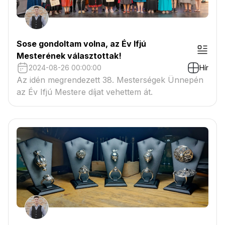
Sose gondoltam volna, az Év Ifjú
Mesterének választottak!
2024-08-26 00:00:00
Hír
Az idén megrendezett 38. Mesterségek Ünnepén
az Év Ifjú Mestere díjat vehettem át.