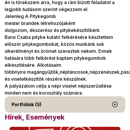
én is törekszem arra, hogy a rám bízott feladatot a
legjobb tudásom szerint végezzem el.
Jelenleg A Pitykegomb
mester brandek létrehozójaként
dolgozom, ékszerész és pitykekészítőként.
Barsi Csaba pityke kutató felkérésére késztettem
először pitykegombokat, közös munkánk sok
sikerélményt és örömet szereztek nekem. Ennek
hatására több felkérést kaptam pitykegombok
elkészítésére. Alkotásaim
többnyire magángyűjtők,néptáncosok,népzenészek,pás
és viseletkészítők részére készülnek.
A pályázatom célja a népi viselet népszerűsítése
minden nem és korosztály számára.
Portfóliók (5)
Hírek, Események