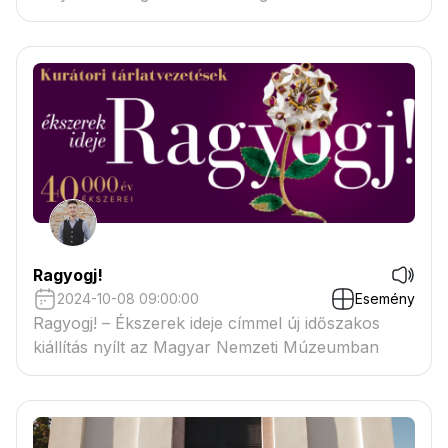
volna.
Ragyogj!
2024-10-08 09:00:00
Esemény
Ragyogj! – Ékszerek ideje címmel új időszakos
kiállítás nyílt az Magyar Nemzeti Múzeumban