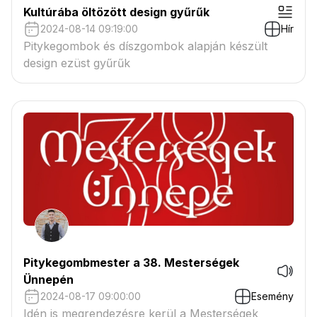
Kultúrába öltözött design gyűrűk
2024-08-14 09:19:00
Hír
Pitykegombok és díszgombok alapján készült
design ezüst gyűrűk
Pitykegombmester a 38. Mesterségek
Ünnepén
2024-08-17 09:00:00
Esemény
Idén is megrendezésre kerül a Mesterségek