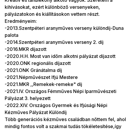
Kreatív és tanulékony alkotó vagyok. Szeretem a
kihívásokat, ezért különböző versenyeken,
pályázatokon és kiállításokon vettem részt.
Eredményeim:
-2013.Szentpéteri aranyműves verseny különdíj-Duna
palota
-2014.Szentpéteri aranyműves verseny 2. díj
-2016.MKR díjazott
-2020.H.H. Most van időm alkotni pályázat díjazott
-2020.ONK regionális díjazott
-2021.ONK Gránátalma díj
-2021.Népművészet Ifjú Mestere
-2021.MKR ,,Remekek-remeke" díj
-2021.IV. Országos Fémműves Népi Iparművészeti
Pályázat 3. helyezett
-2022.XIV. Országos Gyermek és Ifjúsági Népi
Kézműves Pályázat Különdíj
Több generációs kézműves családban nőttem fel, ahol
mindig fontos volt a szakmai tudás tökéletesítése,így