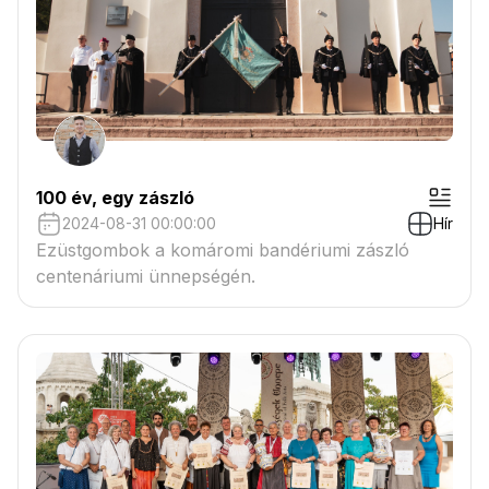
100 év, egy zászló
2024-08-31 00:00:00
Hír
Ezüstgombok a komáromi bandériumi zászló
centenáriumi ünnepségén.