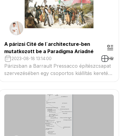
A párizsi Cité de l´architecture-ben
mutatkozott be a Paradigma Ariadné
2023-08-18 13:14:00
Hír
Párizsban a Barrault Pressacco építészcsapat
szervezésében egy csoportos kiállítás keretén
belül a KOSMOS, a Norell/Rodhe, a Ganko és
további irodák társaságában mutatkozott be a
Paradigma Ariadné tavasszal.