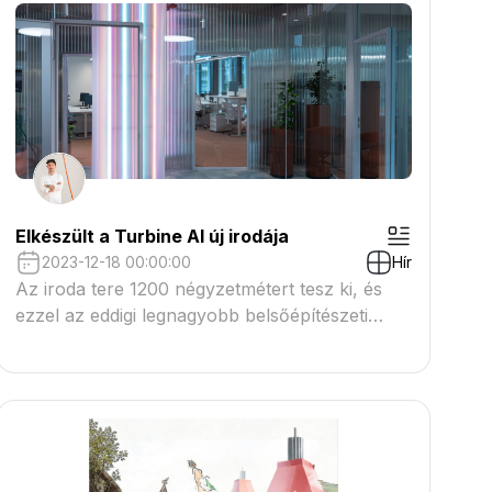
Elkészült a Turbine AI új irodája
2023-12-18 00:00:00
Hír
Az iroda tere 1200 négyzetmétert tesz ki, és
ezzel az eddigi legnagyobb belsőépítészeti
munkája a Paradigma Ariadnénak