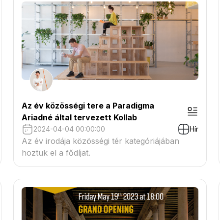
Az év közösségi tere a Paradigma
Ariadné által tervezett Kollab
2024-04-04 00:00:00
Hír
Az év irodája közösségi tér kategóriájában
hoztuk el a fődíjat.