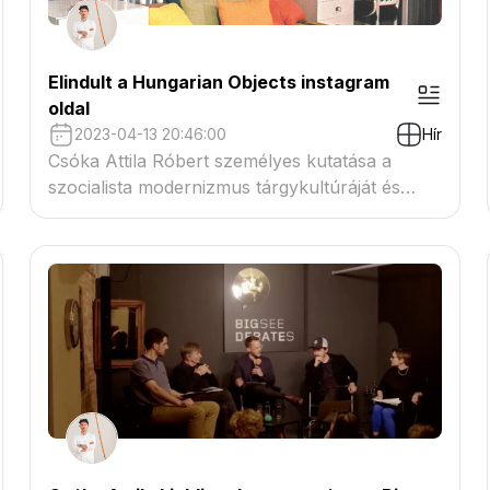
Elindult a Hungarian Objects instagram
oldal
2023-04-13 20:46:00
Hír
Csóka Attila Róbert személyes kutatása a
szocialista modernizmus tárgykultúráját és
belsőépítészetét kutatja. Ennek kapcsán az
Octogon.hu készített vele interjút