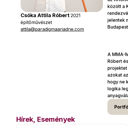
között a 
rendezvén
Csóka Attila Róbert
2021
jelentek 
építőművészet
Budapeste
attila@paradigmaariadne.com
A MMA-MM
Róbert és
projektet
azokat az
hogy ne 
logika le
anyagvála
Portfó
Hírek, Események