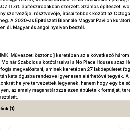
KÖZTI Zrt. építészirodákban szerzett. Számos építészeti w
y szervezője, résztvevője, írásai többek között az Octogon
meg. A 2020-as Építészeti Biennálé Magyar Pavilon kurátori
n él. Magyar és angol nyelven beszél.
KI Művészeti ösztöndíj keretében az elkövetkező három 
 Molnár Szabolcs alkotótársaival a No Place Houses azaz H
 fogja megvalósítani, aminek keretében 27 lakóépületet fo
tán katalógusba rendezve igyenesen elérhetővé tegyék. A 2
konkrét helyre tervezettek legyenek, hanem hogy egy bels
gyen, az amely magahatározza ezen épületeik formáját, tere
sztását.
liók (1)