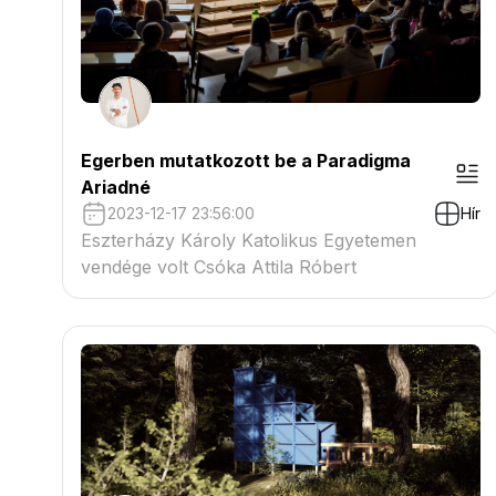
Egerben mutatkozott be a Paradigma
Ariadné
2023-12-17 23:56:00
Hír
Eszterházy Károly Katolikus Egyetemen
vendége volt Csóka Attila Róbert