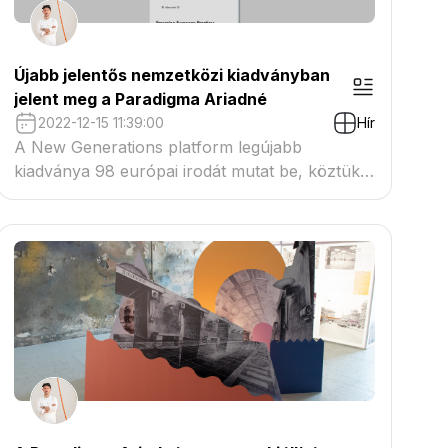
Újabb jelentős nemzetközi kiadványban
jelent meg a Paradigma Ariadné
2022-12-15 11:39:00
Hír
A New Generations platform legújabb
kiadványa 98 európai irodát mutat be, köztük
kettő magyar irodát