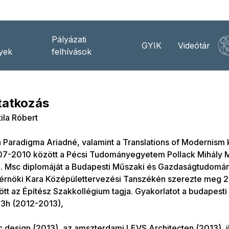
Pályázati
GYIK
Videótár
yek
felhívások
atkozás
ila Róbert
a Paradigma Ariadné, valamint a Translations of Modernism k
007-2010 között a Pécsi Tudományegyetem Pollack Mihály 
ja. Msc diplomáját a Budapesti Műszaki és Gazdaságtudomá
érnöki Kara Középülettervezési Tanszékén szerezte meg 
tt az Építész Szakkollégium tagja. Gyakorlatot a budapesti
 3h (2012-2013),
c design (2013), az amszterdami LEVS Architecten (2013), 