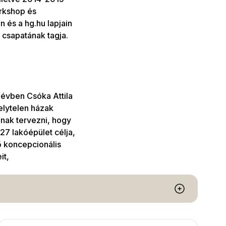
orkshop és
 és a hg.hu lapjain
 csapatának tagja.
évben Csóka Attila
elytelen házak
gnak tervezni, hogy
7 lakóépület célja,
ő koncepcionális
it,