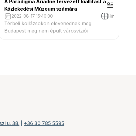
A Paradigma Ariadné tervezett kiállítást a
Közlekedési Múzeum számára
2022-08-17 15:40:00
Hír
Térbeli kollázsokon elevenednek meg
Budapest meg nem épült városvíziói
zi u. 38.
|
+36 30 785 5595