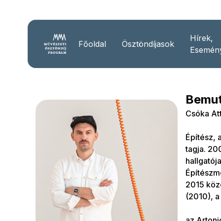
Hírek,
Főoldal
Ösztöndíjasok
Esemén
Bemut
Csóka Att
Építész, 
tagja. 2
hallgató
Építészm
2015 közö
(2010), a
az Artoni