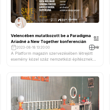
Velencében mutatkozott be a Paradigma
Ariadné a New Together konferencián
2023-08-18 13:20:00
Hír
A Platform magazin szervezésében létrejött
esemény közel száz nemzetközi építésznek
biztosított bemutatkozási lehetőséget
Velencében az Építészeti Biennálé ideje alatt.