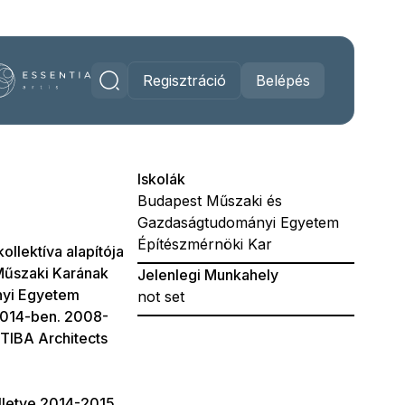
Regisztráció
Belépés
Iskolák
Budapest Műszaki és
Gazdaságtudományi Egyetem
Építészmérnöki Kar
ollektíva alapítója
Műszaki Karának
Jelenlegi Munkahely
nyi Egyetem
not set
2014-ben. 2008-
 TIBA Architects
illetve 2014-2015