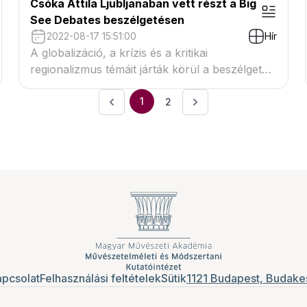
Csóka Attila Ljubljanaban vett részt a Big
See Debates beszélgetésen
2022-08-17 15:51:00
Hír
A globalizáció, a krízis és a kritikai
regionalizmus témáit járták körül a beszélgetés
résztvevői
1
2
pcsolat
Felhasználási feltételek
Sütik
1121 Budapest, Budakes