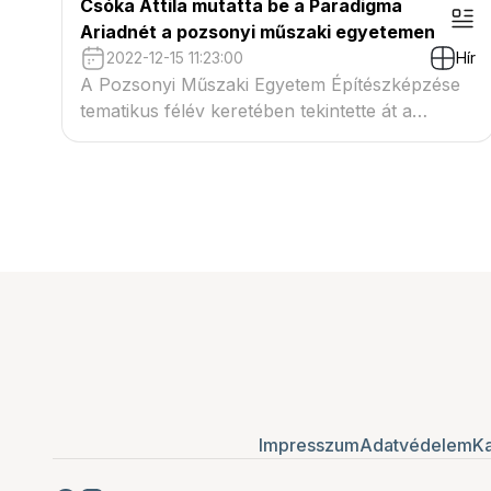
Csóka Attila mutatta be a Paradigma
Ariadnét a pozsonyi műszaki egyetemen
2022-12-15 11:23:00
Hír
A Pozsonyi Műszaki Egyetem Építészképzése
tematikus félév keretében tekintette át a
magyar építészetet. Ennek keretében öt
magyar iroda és Kovács Dániel
művészettörténész tartott előadást
Impresszum
Adatvédelem
Ka