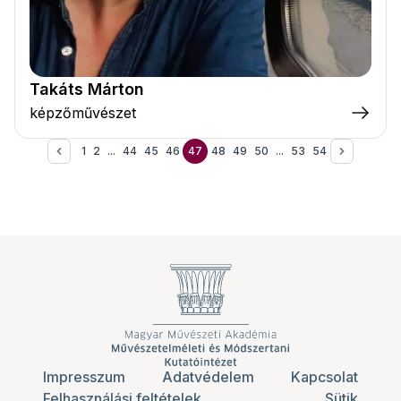
Takáts Márton
képzőművészet
1
2
...
44
45
46
47
48
49
50
...
53
54
Impresszum
Adatvédelem
Kapcsolat
Felhasználási feltételek
Sütik