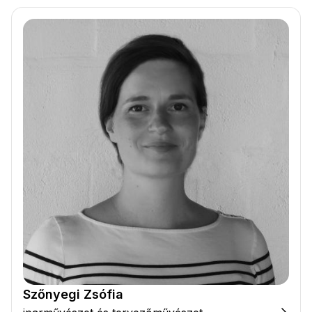
Szőnyegi Zsófia