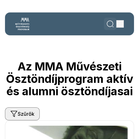
Az MMA Művészeti
Ösztöndíjprogram aktív
és alumni ösztöndíjasai
Szűrők