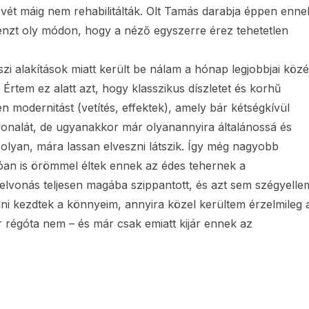
evét máig nem rehabilitálták. Olt Tamás darabja éppen enne
ndenzt oly módon, hogy a néző egyszerre érez tehetetlen
i alakítások miatt került be nálam a hónap legjobbjai közé
Értem ez alatt azt, hogy klasszikus díszletet és korhű
 modernitást (vetítés, effektek), amely bár kétségkívül
vonalát, de ugyanakkor már olyanannyira általánossá és
 olyan, mára lassan elveszni látszik. Így még nagyobb
tóan is örömmel éltek ennek az édes tehernek a
elvonás teljesen magába szippantott, és azt sem szégyelle
ni kezdtek a könnyeim, annyira közel kerültem érzelmileg 
r régóta nem – és már csak emiatt kijár ennek az