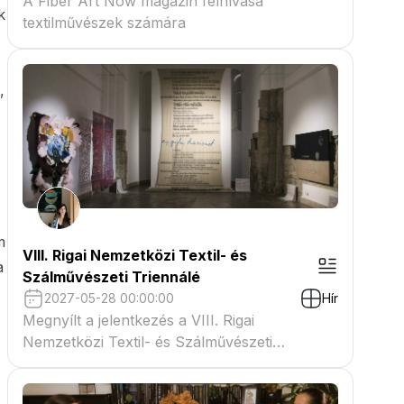
A Fiber Art Now magazin felhívása
k
textilművészek számára
,
m
VIII. Rigai Nemzetközi Textil- és
a
Szálművészeti Triennálé
2027-05-28 00:00:00
Hír
Megnyílt a jelentkezés a VIII. Rigai
Nemzetközi Textil- és Szálművészeti
Triennáléra