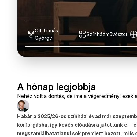
Olt Tamás
Színházművészet
György
A hónap legjobbja
Nehéz volt a döntés, de íme a végeredmény: ezek 
Habár a 2025/26-os színházi évad már szeptemberb
körforgásba, így kevés előadásra jutottunk el – ez
megszámlálhatatlanul sok premiert hozott, mi is 