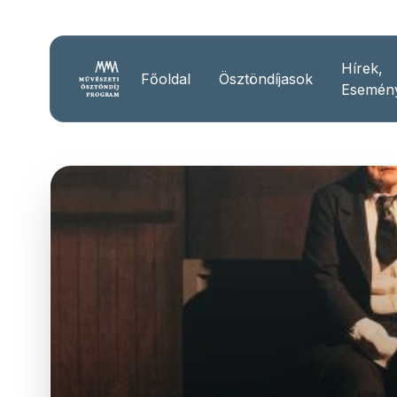
Hírek,
Főoldal
Ösztöndíjasok
Esemén