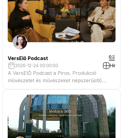
VersElő Podcast
2026-12-24 00:00:00
Hír
A VersElŐ Podcast a Piros. Produkció
művészetet és művészeket népszerűsítő
beszélgető műsora