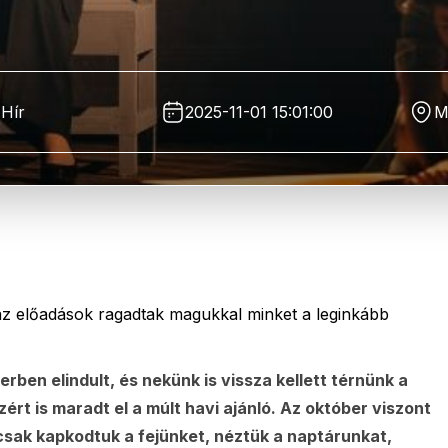
Hír
2025-11-01 15:01:00
M
az előadások ragadtak magukkal minket a leginkább
en elindult, és nekünk is vissza kellett térnünk a
ért is maradt el a múlt havi ajánló. Az október viszont
csak kapkodtuk a fejünket, néztük a naptárunkat,