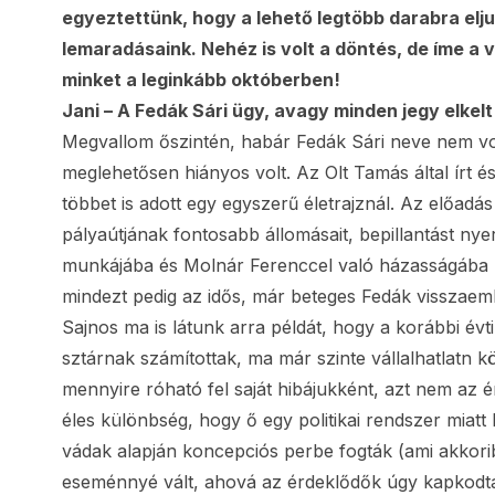
egyeztettünk, hogy a lehető legtöbb darabra elju
lemaradásaink. Nehéz is volt a döntés, de íme 
minket a leginkább októberben!
Jani – A Fedák Sári ügy, avagy minden jegy elkel
Megvallom őszintén, habár Fedák Sári neve nem vol
meglehetősen hiányos volt. Az Olt Tamás által írt és 
többet is adott egy egyszerű életrajznál. Az előadá
pályaútjának fontosabb állomásait, bepillantást nye
munkájába és Molnár Ferenccel való házasságába (a 
mindezt pedig az idős, már beteges Fedák visszaem
Sajnos ma is látunk arra példát, hogy a korábbi év
sztárnak számítottak, ma már szinte vállalhatlatn 
mennyire róható fel saját hibájukként, azt nem az én
éles különbség, hogy ő egy politikai rendszer miatt
vádak alapján koncepciós perbe fogták (ami akkorib
eseménnyé vált, ahová az érdeklődők úgy kapkodtá