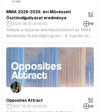
MMA 2026-2029. évi Művészeti
Ösztöndíjpályázat eredménye
2029-08-31 00:00:00
Hír
Átlépte a tízezres jelentkezőszámot az MMA
Művészeti Ösztöndíjprogram - A nyertes és
tartaléklistás pályázók névsora megtekinthető
a csatolmányban
Opposites Attract
2027-12-03 00:00:00
Hír