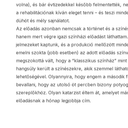
volna), és bár évtizedekkel később felmentették, n
a rehabilitációnak kíván eleget tenni – és teszi mi
dühöt és mély sajnálatot.
Az előadás azonban nemcsak a történet és a színész
hanem mert végre igazi színházi előadást láthattam. 
jelmezeket kaptunk, és a produkció mellőzött minden
emelni szokta (jobb esetben) az adott előadás szín
megszokottá vált, hogy a “klasszikus színház” mint
hangsúly került a színészekre, akik szemmel látha
lehetőségével. Olyannyira, hogy engem a második f
bevallani, hogy az utolsó öt percben bizony potyog
szereplőkhöz. Olyan katarzist éltem át, amelyet má
előadásnak a hónap legjobbja cím.