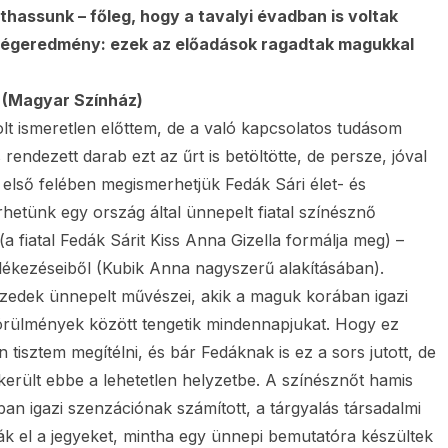
thassunk – főleg, hogy a tavalyi évadban is voltak
a végeredmény: ezek az előadások ragadtak magukkal
t (Magyar Színház)
t ismeretlen előttem, de a való kapcsolatos tudásom
rendezett darab ezt az űrt is betöltötte, de persze, jóval
s első felében megismerhetjük Fedák Sári élet- és
rhetünk egy ország által ünnepelt fiatal színésznő
fiatal Fedák Sárit Kiss Anna Gizella formálja meg) –
lékezéseiből (Kubik Anna nagyszerű alakításában).
tizedek ünnepelt művészei, akik a maguk korában igazi
körülmények között tengetik mindennapjukat. Hogy ez
 tisztem megítélni, és bár Fedáknak is ez a sors jutott, de
 került ebbe a lehetetlen helyzetbe. A színésznőt hamis
an igazi szenzációnak számított, a tárgyalás társadalmi
k el a jegyeket, mintha egy ünnepi bemutatóra készültek