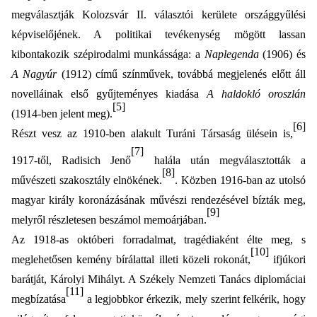
megválasztják Kolozsvár II. választói kerülete országgyűlési
képviselőjének. A politikai tevékenység mögött lassan
kibontakozik szépirodalmi munkássága: a
Naplegenda
(1906) és
A Nagyúr
(1912) című színművek, továbbá megjelenés előtt áll
novelláinak első gyűjteményes kiadása
A haldokló oroszlán
[5]
(1914-ben jelent meg).
[6]
Részt vesz az 1910-ben alakult Turáni Társaság ülésein is,
[7]
1917-től, Radisich Jenő
halála után megválasztották a
[8]
művészeti szakosztály elnökének.
. Közben 1916-ban az utolsó
magyar király koronázásának művészi rendezésével bízták meg,
[9]
melyről részletesen beszámol memoárjában.
Az 1918-as októberi forradalmat, tragédiaként élte meg, s
[10]
meglehetősen kemény bírálattal illeti közeli rokonát,
ifjúkori
barátját, Károlyi Mihályt. A Székely Nemzeti Tanács diplomáciai
[11]
megbízatása
a legjobbkor érkezik, mely szerint felkérik, hogy