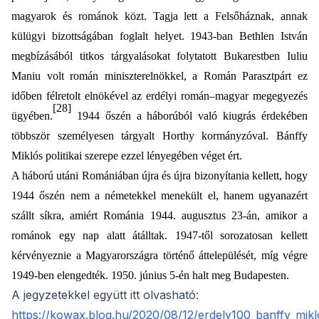
magyarok és románok közt. Tagja lett a Felsőháznak, annak
külügyi bizottságában foglalt helyet. 1943-ban Bethlen István
megbízásából titkos tárgyalásokat folytatott Bukarestben Iuliu
Maniu
volt román miniszterelnökkel, a Román Parasztpárt ez
időben félretolt elnökével az erdélyi román–magyar megegyezés
[28]
ügyében.
1944 őszén a háborúból való kiugrás érdekében
többször személyesen tárgyalt Horthy kormányzóval. Bánffy
Miklós politikai szerepe ezzel lényegében véget ért.
A háború utáni Romániában újra és újra bizonyítania kellett, hogy
1944 őszén nem a németekkel menekült el, hanem ugyanazért
szállt síkra, amiért Románia 1944. augusztus 23-án, amikor a
románok egy nap alatt átálltak. 1947-től sorozatosan kellett
kérvényeznie a Magyarországra történő áttelepülését, míg végre
1949-ben elengedték. 1950. június 5-én halt meg Budapesten.
A jegyzetekkel együtt itt olvasható:
https://kowax.blog.hu/2020/08/12/erdely100_banffy_mikl