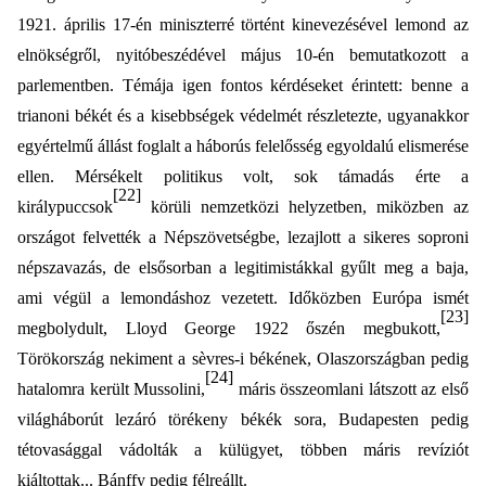
1921. április 17-én miniszterré történt kinevezésével lemond az
elnökségről, nyitóbeszédével május 10-én bemutatkozott a
parlementben. Témája igen fontos kérdéseket érintett: benne a
trianoni békét és a kisebbségek védelmét részletezte, ugyanakkor
egyértelmű állást foglalt a háborús felelősség egyoldalú elismerése
ellen. Mérsékelt politikus volt, sok támadás érte a
[22]
királypuccsok
körüli nemzetközi helyzetben, miközben az
országot felvették a Népszövetségbe, lezajlott a sikeres soproni
népszavazás, de elsősorban a legitimistákkal gyűlt meg a baja,
ami végül a lemondáshoz vezetett. Időközben Európa ismét
[23]
megbolydult, Lloyd George 1922 őszén megbukott,
Törökország nekiment a sèvres-i békének, Olaszországban pedig
[24]
hatalomra került Mussolini,
máris összeomlani látszott az első
világháborút lezáró törékeny békék sora, Budapesten pedig
tétovasággal vádolták a külügyet, többen máris revíziót
kiáltottak... Bánffy pedig félreállt.