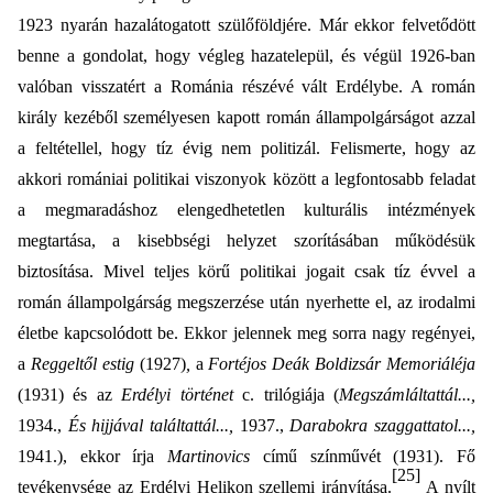
1923 nyarán hazalátogatott szülőföldjére. Már ekkor felvetődött
benne a gondolat, hogy végleg hazatelepül, és végül 1926-ban
valóban visszatért a
Románia
részévé vált Erdélybe. A román
király kezéből személyesen kapott román állampolgárságot azzal
a feltétellel, hogy tíz évig nem politizál. Felismerte, hogy az
akkori romániai politikai viszonyok között a legfontosabb feladat
a megmaradáshoz elengedhetetlen kulturális intézmények
megtartása, a kisebbségi helyzet szorításában működésük
biztosítása. Mivel teljes körű politikai jogait csak tíz évvel a
román állampolgárság megszerzése után nyerhette el, az irodalmi
életbe kapcsolódott be. Ekkor jelennek meg sorra nagy regényei,
a
Reggeltől estig
(1927)
,
a
Fortéjos
Deák Boldizsár Memoriáléja
(1931) és az
Erdélyi történet
c. trilógiája (
Megszámláltattál...,
1934.,
És hijjával találtattál...,
1937.,
Darabokra szaggattatol...,
1941.), ekkor írja
Martinovics
című színművét (1931). Fő
[25]
tevékenysége az Erdélyi Helikon szellemi irányítása.
A nyílt