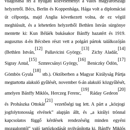
világosítsa fel a nyugati közvéleményt a valós magyarországi
helyzetről. Bécs, Berlin és Koppenhága, Hága volt a diplomáciai
út célpontja, majd Anglia következett volna, de ez végül
meghiúsult, és a lehetetlen helyzetből Bethlen István sürgönye
mentette ki: Kun Béláék bukásakor Bánffy hazatért és 1919.
augusztus 4-én Bécsben részt vett a polgári pártok találkozóján
[12]
[13]
[14]
(Bethlen István,
Pallavicini György,
Zichy Aladár,
[15]
[16]
[17]
Sigray Antal,
Szmrecsányi György,
Beniczky
Ödön,
[18]
Gömbös
Gyula
stb.). Októberben a Magyar Királyság Pártja
megtartotta alakuló gyűlését, november 6-án alakuló közgyűlését,
[19]
[20]
amelyen Bánffy Miklós, Herczeg Ferenc,
Ráday Gedeon
[21]
és Prohászka Ottokár
vezetőségi tag lett. A párt a „közjogi
jogfolytonosság elvének” alapján állt, és „a királyi trónnal
kapcsolatos függő kérdések rendezéséig minden egyéni
mozgalomtól” való tartózkodását nyilvánította ki. Bánffy Miklós