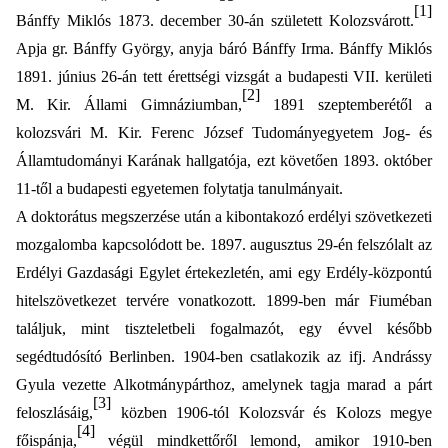
[1]
Bánffy Miklós 1873. december 30-án született Kolozsvárott.
Apja gr. Bánffy György, anyja báró Bánffy Irma. Bánffy Miklós
1891. június 26-án tett érettségi vizsgát a budapesti VII. kerületi
[2]
M. Kir. Állami Gimnáziumban,
1891 szeptemberétől a
kolozsvári M. Kir. Ferenc József Tudományegyetem Jog- és
Államtudományi Karának hallgatója, ezt követően 1893. október
11-től a budapesti egyetemen folytatja tanulmányait.
A doktorátus megszerzése után a kibontakozó erdélyi szövetkezeti
mozgalomba kapcsolódott be. 1897. augusztus 29-én felszólalt az
Erdélyi Gazdasági Egylet értekezletén, ami egy Erdély-központú
hitelszövetkezet tervére vonatkozott. 1899-ben már Fiuméban
találjuk, mint tiszteletbeli fogalmazót, egy évvel később
segédtudósító Berlinben. 1904-ben csatlakozik az ifj. Andrássy
Gyula
vezette Alkotmánypárthoz, amelynek tagja marad a párt
[3]
feloszlásáig,
közben 1906-tól Kolozsvár és Kolozs megye
[4]
főispánja,
végül mindkettőről lemond, amikor 1910-ben