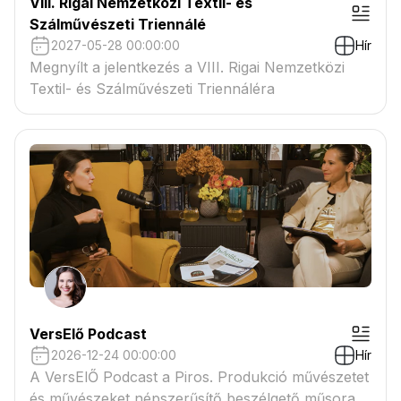
VIII. Rigai Nemzetközi Textil- és
Szálművészeti Triennálé
2027-05-28 00:00:00
Hír
Megnyílt a jelentkezés a VIII. Rigai Nemzetközi
Textil- és Szálművészeti Triennáléra
VersElő Podcast
2026-12-24 00:00:00
Hír
A VersElŐ Podcast a Piros. Produkció művészetet
és művészeket népszerűsítő beszélgető műsora