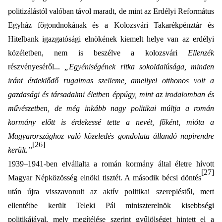
politizálástól valóban távol maradt, de mint az Erdélyi Református
Egyház főgondnokának és a Kolozsvári Takarékpénztár és
Hitelbank igazgatósági elnökének kiemelt helye van az erdélyi
közéletben, nem is beszélve a kolozsvári
Ellenzék
részvényeséről...
„Egyéniségének ritka sokoldalúsága, minden
iránt érdeklődő rugalmas szelleme, amellyel otthonos volt a
gazdasági és társadalmi életben éppúgy, mint az irodalomban és
művészetben, de még inkább nagy politikai múltja a román
kormány előtt is érdekessé tette a nevét, főként, mióta a
Magyarországhoz való közeledés gondolata állandó napirendre
[26]
került.”
1939–1941-ben elvállalta a román kormány által életre hívott
[27]
Magyar Népközösség elnöki tisztét. A második bécsi döntés
után újra visszavonult az aktív politikai szerepléstől, mert
ellentétbe került Teleki Pál
miniszterelnök kisebbségi
politikájával, mely megítélése szerint gyűlölséget hintett el a