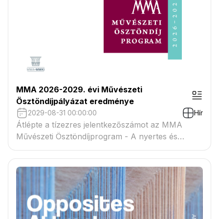
MMA 2026-2029. évi Művészeti
Ösztöndíjpályázat eredménye
2029-08-31 00:00:00
Hír
Átlépte a tízezres jelentkezőszámot az MMA
Művészeti Ösztöndíjprogram - A nyertes és
tartaléklistás pályázók névsora megtekinthető a
csatolmányban