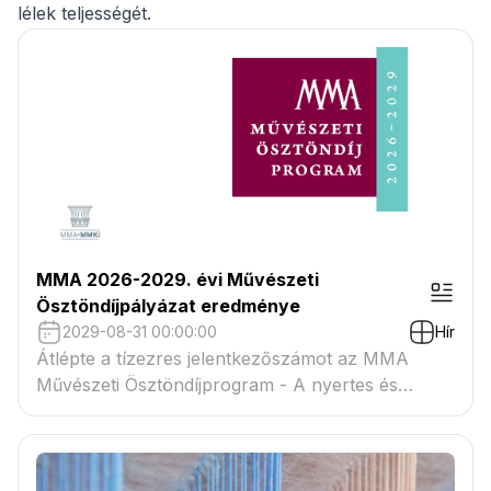
lélek teljességét.
MMA 2026-2029. évi Művészeti
Ösztöndíjpályázat eredménye
2029-08-31 00:00:00
Hír
Átlépte a tízezres jelentkezőszámot az MMA
Művészeti Ösztöndíjprogram - A nyertes és
tartaléklistás pályázók névsora megtekinthető a
csatolmányban