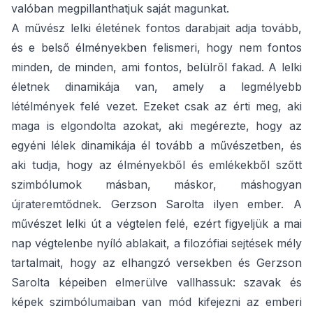
valóban megpillanthatjuk saját magunkat.
A művész lelki életének fontos darabjait adja tovább,
és e belső élményekben felismeri, hogy nem fontos
minden, de minden, ami fontos, belülről fakad. A lelki
életnek dinamikája van, amely a legmélyebb
létélmények felé vezet. Ezeket csak az érti meg, aki
maga is elgondolta azokat, aki megérezte, hogy az
egyéni lélek dinamikája él tovább a művészetben, és
aki tudja, hogy az élményekből és emlékekből szőtt
szimbólumok másban, máskor, máshogyan
újrateremtődnek. Gerzson Sarolta ilyen ember. A
művészet lelki út a végtelen felé, ezért figyeljük a mai
nap végtelenbe nyíló ablakait, a filozófiai sejtések mély
tartalmait, hogy az elhangzó versekben és Gerzson
Sarolta képeiben elmerülve vallhassuk: szavak és
képek szimbólumaiban van mód kifejezni az emberi