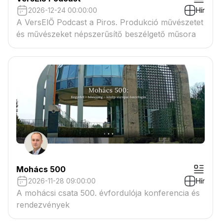
2026-12-24 00:00:00
Hír
A VersElŐ Podcast a Piros. Produkció művészetet
és művészeket népszerűsítő beszélgető műsora
Mohács 500
2026-11-28 09:00:00
Hír
A mohácsi csata 500. évfordulója konferencia és
rendezvények