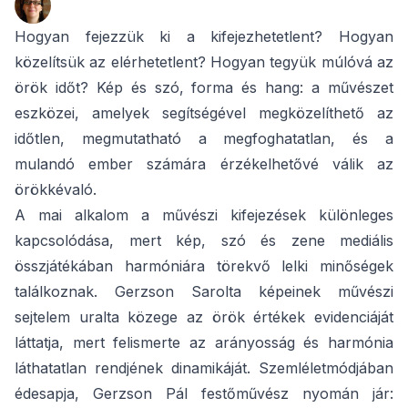
Hogyan fejezzük ki a kifejezhetetlent? Hogyan
közelítsük az elérhetetlent? Hogyan tegyük múlóvá az
örök időt? Kép és szó, forma és hang: a művészet
eszközei, amelyek segítségével megközelíthető az
időtlen, megmutatható a megfoghatatlan, és a
mulandó ember számára érzékelhetővé válik az
örökkévaló.
A mai alkalom a művészi kifejezések különleges
kapcsolódása, mert kép, szó és zene mediális
összjátékában harmóniára törekvő lelki minőségek
találkoznak. Gerzson Sarolta képeinek művészi
sejtelem uralta közege az örök értékek evidenciáját
láttatja, mert felismerte az arányosság és harmónia
láthatatlan rendjének dinamikáját. Szemléletmódjában
édesapja, Gerzson Pál festőművész nyomán jár: