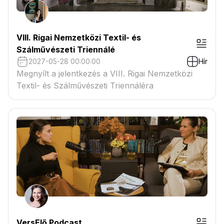
VIII. Rigai Nemzetközi Textil- és
Szálművészeti Triennálé
2027-05-28 00:00:00
Hír
Megnyílt a jelentkezés a VIII. Rigai Nemzetközi
Textil- és Szálművészeti Triennáléra
VersElő Podcast