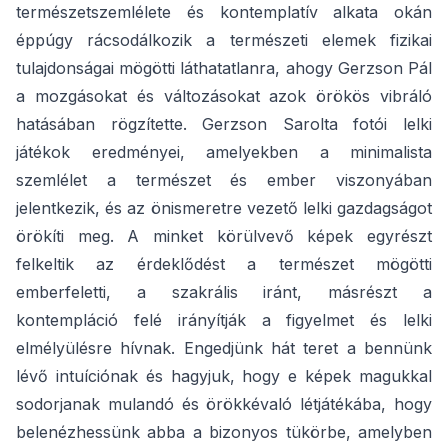
természetszemlélete és kontemplatív alkata okán
éppúgy rácsodálkozik a természeti elemek fizikai
tulajdonságai mögötti láthatatlanra, ahogy Gerzson Pál
a mozgásokat és változásokat azok örökös vibráló
hatásában rögzítette. Gerzson Sarolta fotói lelki
játékok eredményei, amelyekben a minimalista
szemlélet a természet és ember viszonyában
jelentkezik, és az önismeretre vezető lelki gazdagságot
örökíti meg. A minket körülvevő képek egyrészt
felkeltik az érdeklődést a természet mögötti
emberfeletti, a szakrális iránt, másrészt a
kontempláció felé irányítják a figyelmet és lelki
elmélyülésre hívnak. Engedjünk hát teret a bennünk
lévő intuíciónak és hagyjuk, hogy e képek magukkal
sodorjanak mulandó és örökkévaló létjátékába, hogy
belenézhessünk abba a bizonyos tükörbe, amelyben