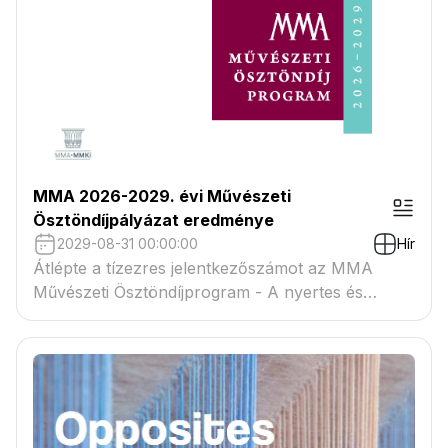
MMA 2026-2029. évi Művészeti
Ösztöndíjpályázat eredménye
2029-08-31 00:00:00
Hír
Átlépte a tízezres jelentkezőszámot az MMA
Művészeti Ösztöndíjprogram - A nyertes és
tartaléklistás pályázók névsora megtekinthető a
csatolmányban