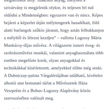
megdermedt fény. Szakrális anyag, melyben a
szivárvány is megjelenik olykor, és teljesen fel tud
oldódni a Mindenségben: egyszerre van és nincs. Képes
bejárni a képzelet útján mélytengerek hasadékait, föld
alatti barlangok szűkös járatait, hogy aztán felbukkanjon
a mélyből és létezni kezdjen” – vallotta Lugossy Mária
Munkácsy-díjas művész. A világszerte ismert üveg- és
szobrászművész munkái, valamint anyaghasználata több
esetben megelőzte korát, olyan anyagokkal és
technikákkal kísérletezett, amelyekkel előtte még senki.
A Dubniczay-palota Várgalériájában található, kivételes
alkotói utat bemutató tárlat a Művészetek Háza
Veszprém és a Bohus–Lugossy Alapítvány közös
szervezésében valósult meg.