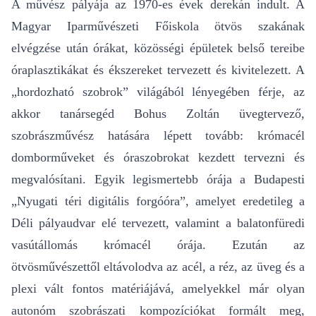
A művész pályája az 1970-es évek derekán indult. A
Magyar Iparművészeti Főiskola ötvös szakának
elvégzése után órákat, közösségi épületek belső tereibe
óraplasztikákat és ékszereket tervezett és kivitelezett. A
„hordozható szobrok” világából lényegében férje, az
akkor tanársegéd Bohus Zoltán üvegtervező,
szobrászművész hatására lépett tovább: krómacél
domborműveket és óraszobrokat kezdett tervezni és
megvalósítani. Egyik legismertebb órája a Budapesti
„Nyugati téri digitális forgóóra”, amelyet eredetileg a
Déli pályaudvar elé tervezett, valamint a balatonfüredi
vasútállomás krómacél órája. Ezután az
ötvösművészettől eltávolodva az acél, a réz, az üveg és a
plexi vált fontos matériájává, amelyekkel már olyan
autonóm szobrászati kompozíciókat formált meg,