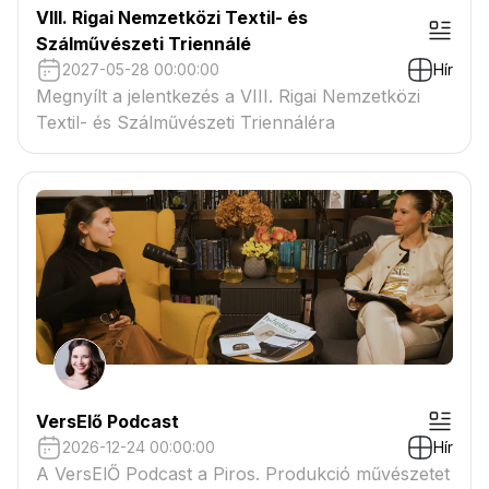
VIII. Rigai Nemzetközi Textil- és
Szálművészeti Triennálé
2027-05-28 00:00:00
Hír
Megnyílt a jelentkezés a VIII. Rigai Nemzetközi
Textil- és Szálművészeti Triennáléra
VersElő Podcast
2026-12-24 00:00:00
Hír
A VersElŐ Podcast a Piros. Produkció művészetet