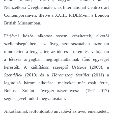
Nemzetközi Üvegbiennálén, az International Centro d'art
Contemporain-en, illetve a XXIII. FIDEM-en, a London
British Museumban.
Férjével közös alkotást sosem készítettek, alkotói
szellemiségükben, az üveg szobrászatában azonban
mindketten a fény, a tér, az idő és a teremtés, valójában
a létezés anyagban megfoghatatlannak tűnő egységét
keresték. A kiállításon szereplő
Üstökös
(2009), a
Szentlélek
(2010) és a
Háromszög feszület
(2011) a
legutolsó három alkotása, melyeket már csak férje,
Bohus Zoltán üvegszobrászművész (1941–2017)
segítségével tudott megvalósítani.
Alkotásainak legfontosabb anyagává az üveg emelkedett,