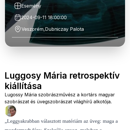
Esemény
2024-09-11 18:00:00
Veszprém,Dubniczay Palota
Luggosy Mária retrospektív
kiállítása
Lugossy Mária szobrászművész a kortárs magyar
szobrászat és üvegszobrászat világhírű alkotója.
„Leggyakrabban választott matériám az üveg: maga a