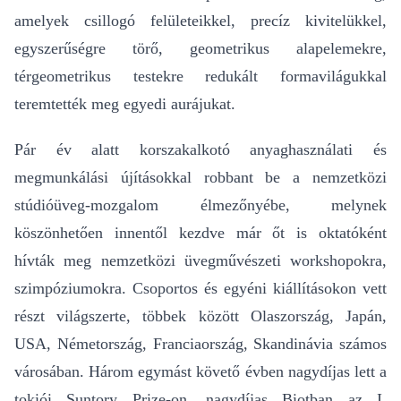
amelyek csillogó felületeikkel, precíz kivitelükkel,
egyszerűségre törő, geometrikus alapelemekre,
térgeometrikus testekre redukált formavilágukkal
teremtették meg egyedi aurájukat.
Pár év alatt korszakalkotó anyaghasználati és
megmunkálási újításokkal robbant be a nemzetközi
stúdióüveg-mozgalom élmezőnyébe, melynek
köszönhetően innentől kezdve már őt is oktatóként
hívták meg nemzetközi üvegművészeti workshopokra,
szimpóziumokra. Csoportos és egyéni kiállításokon vett
részt világszerte, többek között Olaszország, Japán,
USA, Németország, Franciaország, Skandinávia számos
városában. Három egymást követő évben nagydíjas lett a
tokiói Suntory Prize-on, nagydíjas Biotban az I.