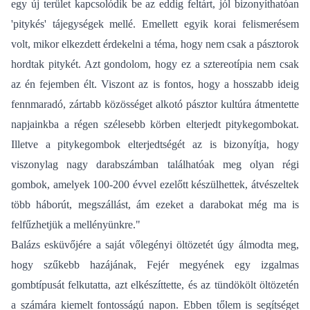
egy új terület kapcsolódik be az eddig feltárt, jól bizonyíthatóan
'pitykés' tájegységek mellé. Emellett egyik korai felismerésem
volt, mikor elkezdett érdekelni a téma, hogy nem csak a pásztorok
hordtak pitykét. Azt gondolom, hogy ez a sztereotípia nem csak
az én fejemben élt. Viszont az is fontos, hogy a hosszabb ideig
fennmaradó, zártabb közösséget alkotó pásztor kultúra átmentette
napjainkba a régen szélesebb körben elterjedt pitykegombokat.
Illetve a pitykegombok elterjedtségét az is bizonyítja, hogy
viszonylag nagy darabszámban találhatóak meg olyan régi
gombok, amelyek 100-200 évvel ezelőtt készülhettek, átvészeltek
több háborút, megszállást, ám ezeket a darabokat még ma is
felfűzhetjük a mellényünkre."
Balázs esküvőjére a saját vőlegényi öltözetét úgy álmodta meg,
hogy szűkebb hazájának, Fejér megyének egy izgalmas
gombtípusát felkutatta, azt elkészíttette, és az tündökölt öltözetén
a számára kiemelt fontosságú napon. Ebben tőlem is segítséget