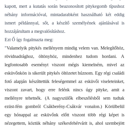
kapott, mert a kutatás során beazonosított pitykegomb típushoz
néhány információval, mintadarabként használható két eddig
ismert példánnyal, sőt, a készítő személyének ajánlásával is
hozzájárultam a megvalósításhoz.
Ezt Ő így fogalmazta meg:
"
Valamelyik pitykés mellényem mindig velem van. Melegítőhöz,
rövidnadrághoz, öltönyhöz, mindenhez tudom hordani. A
legfontosabb eseményt viszont mégis kiemelném, mivel az
esküvőnkön is sikerült pitykés öltözetet húznom. Egy régi családi
fotó alapján készíttettük feleségemmel az esküvői viseleteinket,
viszont zavart, hogy erre felénk nincs úgy pityke, amit a
mellényre tehetnék. (A nagyszülők elbeszélésből sem tudtak
ezüst-fém gombról Csákberény-Csákvár vonalon.) Körülbelül
egy hónappal az esküvőnk előtt viszont több régi képet is
nézegettem, köztük néhány székesfehérvárit is, ahol szembejött