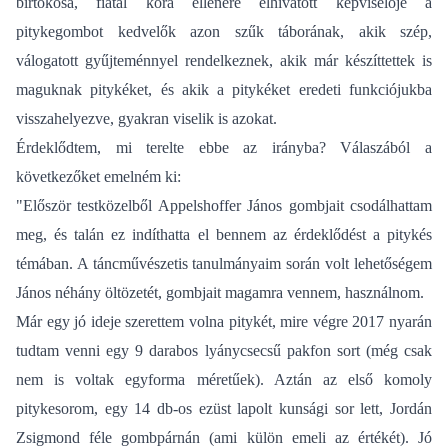
birtokosa, fiatal kora ellenére elhivatott képviselője a
pitykegombot kedvelők azon szűk táborának, akik szép,
válogatott gyűjteménnyel rendelkeznek, akik már készíttettek is
maguknak pitykéket, és akik a pitykéket eredeti funkciójukba
visszahelyezve, gyakran viselik is azokat.
Érdeklődtem, mi terelte ebbe az irányba? Válaszából a
következőket emelném ki:
"Először testközelből Appelshoffer János gombjait csodálhattam
meg, és talán ez indíthatta el bennem az érdeklődést a pitykés
témában. A táncművészetis tanulmányaim során volt lehetőségem
János néhány öltözetét, gombjait magamra vennem, használnom.
Már egy jó ideje szerettem volna pitykét, mire végre 2017 nyarán
tudtam venni egy 9 darabos lyánycsecsű pakfon sort (még csak
nem is voltak egyforma méretűek). Aztán az első komoly
pitykesorom, egy 14 db-os ezüst lapolt kunsági sor lett, Jordán
Zsigmond féle gombpárnán (ami külön emeli az értékét). Jó