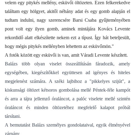
velem egy pitykés mellény, esküvői öltözeten. Ezen felkerekedve
találtam egy hölgyet, akitől néhány adat és egy gomb alapján el
tudtam indulni, nagy szerencsére Barsi Csaba gyűjteményében
pont volt egy ilyen gomb, aminek mintájára Kovács Levente
rekordidő alatt elkészítette nekem ezt a típust. Így hát beteljesült,
hogy mégis pitykés mellényben lehettem az esküvőmön."
A fotók között egy esküvői is van, amit Váradi Levente készített.
Balázs több olyan viselet összeállításán fáradozik, amely
egységében, kiegészítőkkel együttesen ad igényes és hiteles
megjelenést számára. A széki lajbihoz a "pikkelyes szijút", a
kiskunsági öltözet kétsoros gombolása mellé Péntek-féle kampót
és arra a tájra jellemző óraláncot, a palóc viselete mellé szintén
óraláncot és minden öltözetéhez megfelelő kalapot próbál
társítani.
A bemutatást Balázs személyes gondolataival, egyik élményével
zárnám: