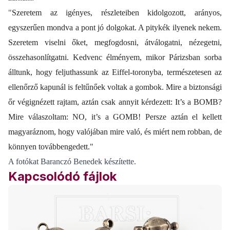
"
Szeretem az igényes, részleteiben kidolgozott, arányos,
egyszerűen mondva a pont jó dolgokat. A pitykék ilyenek nekem.
Szeretem viselni őket, megfogdosni, átválogatni, nézegetni,
összehasonlítgatni.
Kedvenc élményem, mikor Párizsban sorba
álltunk, hogy feljuthassunk az Eiffel-toronyba, természetesen az
ellenőrző kapunál is feltűnőek voltak a gombok. Mire a biztonsági
őr végignézett rajtam, aztán csak annyit kérdezett: It’s a BOMB?
Mire válaszoltam: NO, it’s a GOMB! Persze aztán el kellett
magyaráznom, hogy valójában mire való, és miért nem robban, de
könnyen továbbengedett."
A fotókat Baranczó Benedek készítette.
Kapcsolódó fájlok