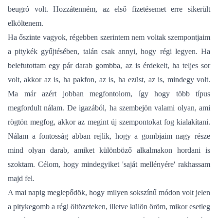
beugró volt. Hozzátenném, az első fizetésemet erre sikerült
elköltenem.
Ha őszinte vagyok, régebben szerintem nem voltak szempontjaim
a pitykék gyűjtésében, talán csak annyi, hogy régi legyen. Ha
belefutottam egy pár darab gombba, az is érdekelt, ha teljes sor
volt, akkor az is, ha pakfon, az is, ha ezüst, az is, mindegy volt.
Ma már azért jobban megfontolom, így hogy több típus
megfordult nálam. De igazából, ha szembejön valami olyan, ami
rögtön megfog, akkor az megint új szempontokat fog kialakítani.
Nálam a fontosság abban rejlik, hogy a gombjaim nagy része
mind olyan darab, amiket különböző alkalmakon hordani is
szoktam. Célom, hogy mindegyiket 'saját mellényére' rakhassam
majd fel.
A mai napig meglepődök, hogy milyen sokszínű módon volt jelen
a pitykegomb a régi öltözeteken, illetve külön öröm, mikor esetleg