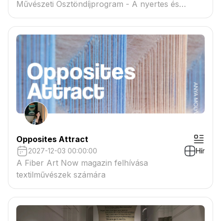
Művészeti Ösztöndíjprogram - A nyertes és
tartaléklistás pályázók névsora megtekinthető a
csatolmányban
Opposites Attract
2027-12-03 00:00:00
Hír
A Fiber Art Now magazin felhívása
textilművészek számára