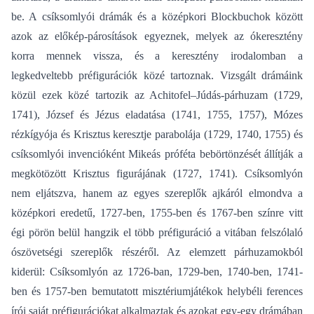
be. A csíksomlyói drámák és a középkori Blockbuchok között
azok az előkép-párosítások egyeznek, melyek az ókeresztény
korra mennek vissza, és a keresztény irodalomban a
legkedveltebb préfigurációk közé tartoznak. Vizsgált drámáink
közül ezek közé tartozik az Achitofel–Júdás-párhuzam (1729,
1741), József és Jézus eladatása (1741, 1755, 1757), Mózes
rézkígyója és Krisztus keresztje parabolája (1729, 1740, 1755) és
csíksomlyói invencióként Mikeás próféta bebörtönzését állítják a
megkötözött Krisztus figurájának (1727, 1741). Csíksomlyón
nem eljátszva, hanem az egyes szereplők ajkáról elmondva a
középkori eredetű, 1727-ben, 1755-ben és 1767-ben színre vitt
égi pörön belül hangzik el több préfiguráció a vitában felszólaló
ószövetségi szereplők részéről. Az elemzett párhuzamokból
kiderül: Csíksomlyón az 1726-ban, 1729-ben, 1740-ben, 1741-
ben és 1757-ben bemutatott misztériumjátékok helybéli ferences
írói saját préfigurációkat alkalmaztak és azokat egy-egy drámában