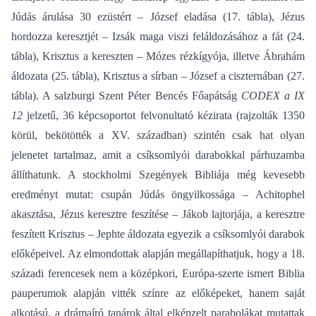
Júdás árulása 30 ezüstért – József eladása (17. tábla), Jézus
hordozza keresztjét – Izsák maga viszi feláldozásához a fát (24.
tábla), Krisztus a kereszten – Mózes rézkígyója, illetve Ábrahám
áldozata (25. tábla), Krisztus a sírban – József a ciszternában (27.
tábla). A salzburgi Szent Péter Bencés Főapátság
CODEX a IX
12
jelzetű, 36 képcsoportot felvonultató kézirata (rajzolták 1350
körül, bekötötték a XV. században) szintén csak hat olyan
jelenetet tartalmaz, amit a csíksomlyói darabokkal párhuzamba
állíthatunk. A stockholmi Szegények Bibliája még kevesebb
eredményt mutat: csupán Júdás öngyilkossága – Achitophel
akasztása, Jézus keresztre feszítése – Jákob lajtorjája, a keresztre
feszített Krisztus – Jephte áldozata egyezik a csíksomlyói darabok
előképeivel. Az elmondottak alapján megállapíthatjuk, hogy a 18.
századi ferencesek nem a középkori, Európa-szerte ismert Biblia
pauperumok alapján vitték színre az előképeket, hanem saját
alkotású, a drámaíró tanárok által elképzelt parabolákat mutattak