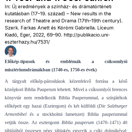
In: Új eredmények a színház- és drámatörténeti
kutatásban (17–19. század) – New results in the
research of Theatre and Drama (17th–19th century).
Szerk. Farkas Anett és Körömi Gabriella. Líceum
Kiadó, Eger, 2022, 69–90. http://publikacio.uni-
eszterhazy.hu/7531/
Előkép-típusok és emblémák a csíksomlyói
misztériumdrámákban (1740-es, 1750-es évek)
A tárgyalt előkép-párosítások kézenfekvő forrása a késő
középkori Biblia Pauperum lehetett. Mivel a csíksomlyói ferences
könyvtár nem rendelkezik Biblia Pauperummal, a színjátékok
előképeit egy hazai (Esztergom) és két külföldi (
Die Salzburger
Armenbibel
és a stockholmi fametszet) Biblia pauperummal
vetjük össze. Az esztergomi
Biblia pauperum
(1470–1471) 40
táblájából összesen négy táblakép egyezik a csíki drámákéval: