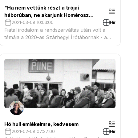
"Ha nem vettünk részt a trójai
háborúban, ne akarjunk Homérosz
kritikusai lenni" - Demeter Zsuzsa
2021-03-08 10:03:00
Hír
tanulmánya a márciusi Székelyföldben
Fiatal irodalom a rendszerváltás után volt a
témája a 2020-as Szárhegyi Írótábornak - a
márciusi Székelyföld folyóiratban most a
táborban elhangzott előadások szerkesztett
változatait olvashatjuk.
Hó hull emlékeimre, kedvesem
2021-02-08 07:37:00
Hír