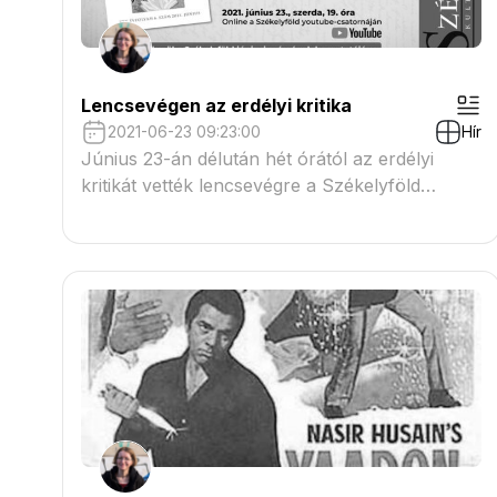
Lencsevégen az erdélyi kritika
2021-06-23 09:23:00
Hír
Június 23-án délután hét órától az erdélyi
kritikát vették lencsevégre a Székelyföld
havilap kezdeményezésére erdélyi kritikusok:
az erdélyi folyóiratok kritikarovatainak
szerkesztői online kerekasztal-beszélgetés
formájában járták körül a kortárs erdélyi
irodalomkritika kurrens kérdéseit.