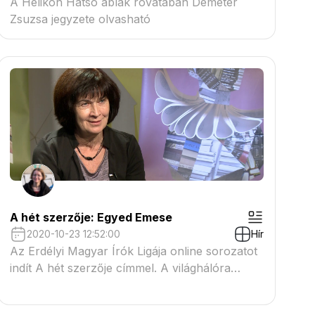
A Helikon Hátsó ablak rovatában Demeter
Zsuzsa jegyzete olvasható
A hét szerzője: Egyed Emese
2020-10-23 12:52:00
Hír
Az Erdélyi Magyar Írók Ligája online sorozatot
indít A hét szerzője címmel. A világhálóra
felkerülő beszélgetésekben az E-MIL tagjainak
írói műhelyébe pillanthatnak be az érdeklődők.