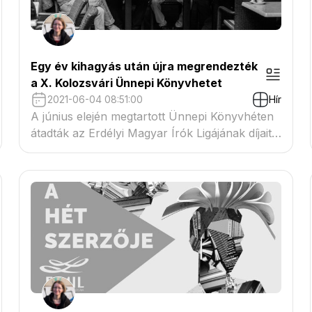
Egy év kihagyás után újra megrendezték
a X. Kolozsvári Ünnepi Könyvhetet
2021-06-04 08:51:00
Hír
A június elején megtartott Ünnepi Könyvhéten
átadták az Erdélyi Magyar Írók Ligájának díjait -
a Méhes György Nagydíjat Egyed Emese kapta
idén, akiről Demeter Zsuzsa mondott laudációt.