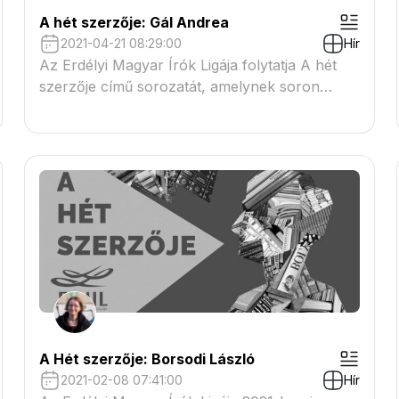
A hét szerzője: Gál Andrea
2021-04-21 08:29:00
Hír
Az Erdélyi Magyar Írók Ligája folytatja A hét
szerzője című sorozatát, amelynek soron
következő meghívottja Gál Andrea író,
szerkesztő, tanár volt. A hét szerzőjével
Demeter Zsuzsa irodalomtörténész, kritikus, a
Helikon főszerkesztő-helyettese beszélgetett.
A Hét szerzője: Borsodi László
2021-02-08 07:41:00
Hír