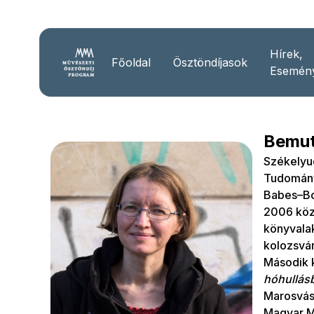
Hírek,
Főoldal
Ösztöndíjasok
Esemén
Bemut
Székelyu
Tudomány
Babes–Bo
2006 köz
könyval
kolozsvá
Második 
hóhullás
Marosvás
Magyar M