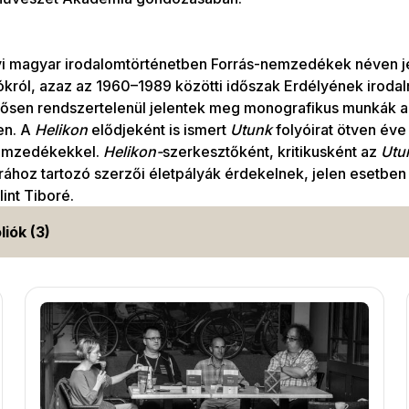
yi magyar irodalomtörténetben Forrás-nemzedékek néven je
król, azaz az 1960–1989 közötti időszak Erdélyének irodal
ősen rendszertelenül jelentek meg monografikus munkák az
en. A
Helikon
elődjeként is ismert
Utunk
folyóirat ötven év
emzedékekkel.
Helikon-
szerkesztőként, kritikusként az
Utu
ához tartozó szerzői életpályák érdekelnek, jelen esetbe
lint Tiboré.
liók (3)