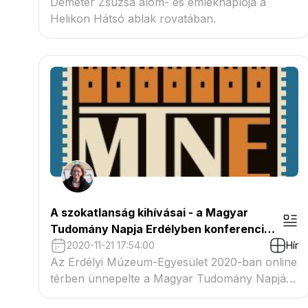
Demeter Zsuzsa álom- és emléknaplója a
Helikon Hátsó ablak rovatában.
A szokatlanság kihívásai - a Magyar
Tudomány Napja Erdélyben konferencia
előadásai
2020-11-21 17:54:00
Hír
Az Erdélyi Múzeum-Egyesület 2020-ban online
térben ünnepelte a Magyar Tudomány Napját
Erdélyben. A Nyelvészet-, irodalom-, néprajz-