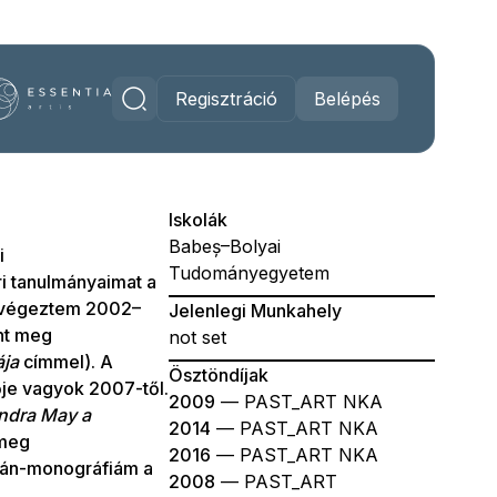
Regisztráció
Belépés
Iskolák
Babeș–Bolyai
i
Tudományegyetem
 tanulmányaimat a
n végeztem 2002–
Jelenlegi Munkahely
nt meg
not set
ája
címmel). A
Ösztöndíjak
ője vagyok 2007-től.
2009
— PAST_ART NKA
ndra May a
2014
— PAST_ART NKA
 meg
2016
— PAST_ART NKA
ván-monográfiám a
2008
— PAST_ART