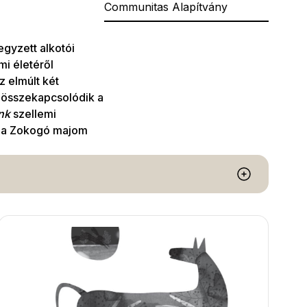
Communitas Alapítvány
gyzett alkotói
mi életéről
 elmúlt két
e összekapcsolódik a
nk
szellemi
n a Zokogó majom