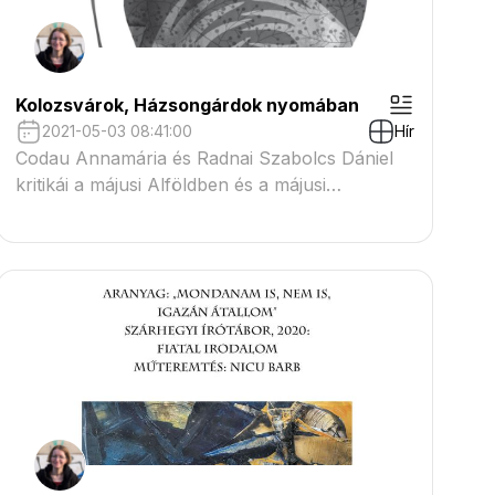
Kolozsvárok, Házsongárdok nyomában
2021-05-03 08:41:00
Hír
Codau Annamária és Radnai Szabolcs Dániel
kritikái a májusi Alföldben és a májusi
Jelenkorban a Korpa Tamás szerkesztette
Kolozsvár-dialógusok kötetről.