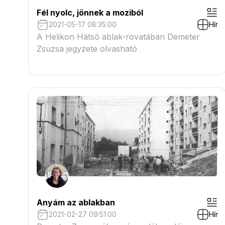
Fél nyolc, jönnek a moziból
2021-05-17 08:35:00
Hír
A Helikon Hátsó ablak-rovatában Demeter
Zsuzsa jegyzete olvasható
Anyám az ablakban
2021-02-27 09:51:00
Hír