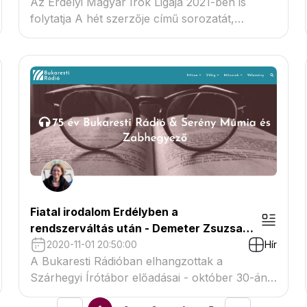
Az Erdélyi Magyar Írók Ligája 2021-ben is
folytatja A hét szerzője című sorozatát,
amelynek január 27–28-i meghívottja Borsodi L.
László költő, a Székelyföld kulturális havilap
egykori főszerkesztője. A hét szerzőjével
Demeter Zsuzsa irodalomtörténész
beszélgetett
Fiatal irodalom Erdélyben a
rendszerváltás után - Demeter Zsuzsa
szárhegyi előadása a Bukaresti Rádióban
2020-11-01 20:50:00
Hír
A Bukaresti Rádióban elhangzottak a
Szárhegyi Írótábor előadásai - október 30-án
Demeter Zsuzsa szerkesztő, kritikus a Helikon