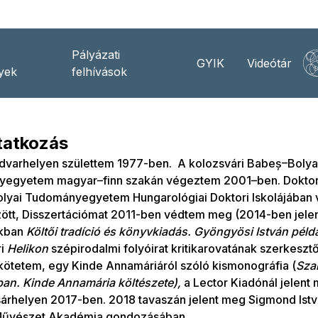
Pályázati
GYIK
Videótár
yek
felhívások
atkozás
dvarhelyen születtem 1977-ben. A kolozsvári Babeș–Bolya
egyetem magyar–finn szakán végeztem 2001–ben. Doktori
lyai Tudományegyetem Hungarológiai Doktori Iskolájába
ött, Disszertációmat 2011-ben védtem meg (2014-ben jele
akban
Költői tradíció és könyvkiadás. Gyöngyösi István péld
ri
Helikon
szépirodalmi folyóirat kritikarovatának szerkeszt
kötetem, egy Kinde Annamáriáról szóló kismonográfia (
Sza
ban. Kinde Annamária költészete),
a Lector Kiadónál jelent
árhelyen 2017-ben. 2018 tavaszán jelent meg Sigmond Ist
űvészet Akadémia gondozásában.