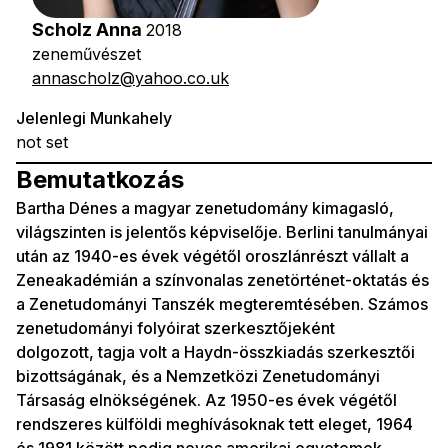
Scholz Anna
2018
zeneművészet
annascholz@yahoo.co.uk
Jelenlegi Munkahely
not set
Bemutatkozás
Bartha Dénes a magyar zenetudomány kimagasló,
világszinten is jelentős képviselője. Berlini tanulmányai
után az 1940-es évek végétől oroszlánrészt vállalt a
Zeneakadémián a színvonalas zenetörténet-oktatás és
a Zenetudományi Tanszék megteremtésében. Számos
zenetudományi folyóirat szerkesztőjeként
dolgozott, tagja volt a Haydn-összkiadás szerkesztői
bizottságának, és a Nemzetközi Zenetudományi
Társaság elnökségének. Az 1950-es évek végétől
rendszeres külföldi meghívásoknak tett eleget, 1964