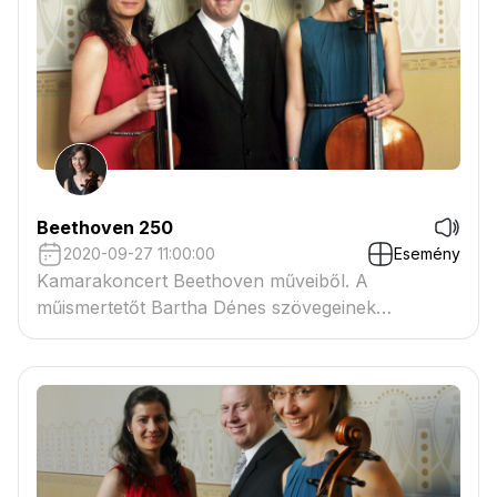
Beethoven 250
2020-09-27 11:00:00
Esemény
Kamarakoncert Beethoven műveiből. A
műismertetőt Bartha Dénes szövegeinek
felhasználásával összeállítja: Scholz Anna.