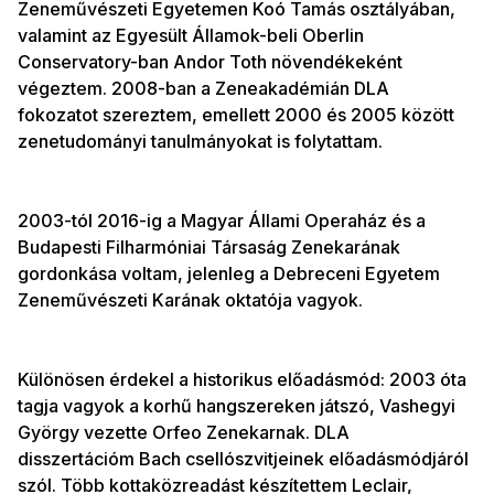
Zeneművészeti Egyetemen Koó Tamás osztályában,
valamint az Egyesült Államok-beli Oberlin
Conservatory-ban Andor Toth növendékeként
végeztem. 2008-ban a Zeneakadémián DLA
fokozatot szereztem, emellett 2000 és 2005 között
zenetudományi tanulmányokat is folytattam.
2003-tól 2016-ig a Magyar Állami Operaház és a
Budapesti Filharmóniai Társaság Zenekarának
gordonkása voltam, jelenleg a Debreceni Egyetem
Zeneművészeti Karának oktatója vagyok.
Különösen érdekel a historikus előadásmód: 2003 óta
tagja vagyok a korhű hangszereken játszó, Vashegyi
György vezette Orfeo Zenekarnak. DLA
disszertációm Bach csellószvitjeinek előadásmódjáról
szól. Több kottaközreadást készítettem Leclair,