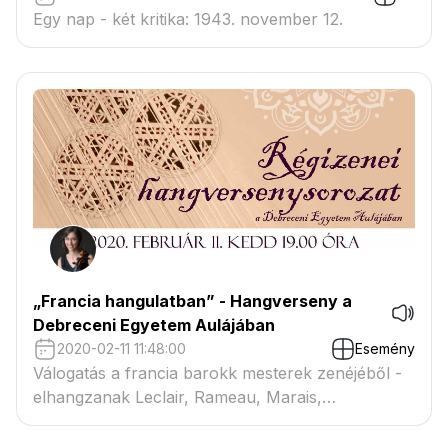
Egy nap - két kritika: 1943. november 12.
„Francia hangulatban” - Hangverseny a
Debreceni Egyetem Aulájában
2020-02-11 11:48:00
Esemény
Válogatás a francia barokk mesterek zenéjéből -
elhangzanak Leclair, Rameau, Marais,
Charpentier, Boismortier és mások művei