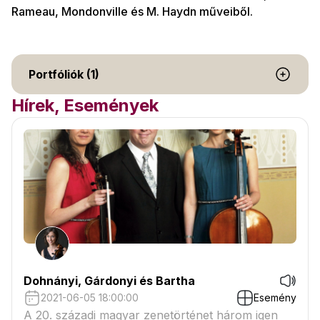
Rameau, Mondonville és M. Haydn műveiből.
Portfóliók (1)
Hírek, Események
Dohnányi, Gárdonyi és Bartha
2021-06-05 18:00:00
Esemény
A 20. századi magyar zenetörténet három igen