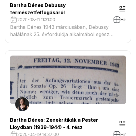
Bartha Dénes Debussy
természetfelfogásáról
2020-08-11 11:31:00
Hír
Bartha Dénes 1943 márciusában, Debussy
halálának 25. évfordulója alkalmából egész
oldalas, sokrétű és elmélyült megemlékezést tett
közzé a Pester Lloydban. Ennek az írásnak egy
fejezetét mutatom be alább.
Bartha Dénes: Zenekritikák a Pester
Lloydban (1939-1944) - 4. rész
2020-04-19 14:37:00
Hír