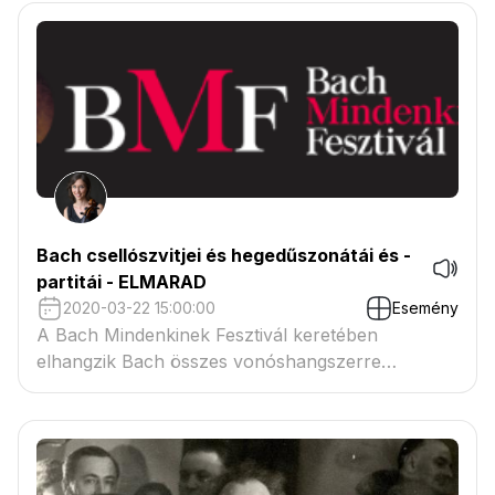
Bach csellószvitjei és hegedűszonátái és -
partitái - ELMARAD
2020-03-22 15:00:00
Esemény
A Bach Mindenkinek Fesztivál keretében
elhangzik Bach összes vonóshangszerre
komponált szólóműve. Az eseményt a Bartók
Rádió rögzíti.