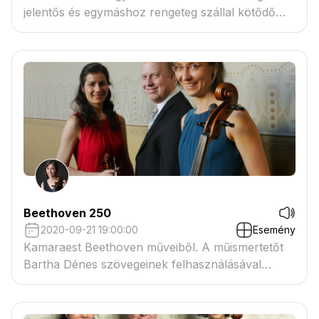
jelentős és egymáshoz rengeteg szállal kötődő
alakját idézi meg az előadással egybekötött
kamaraest, melyet streamelt formában és -
reményeink szerint - élőben is követhetnek majd
az érdeklődők.
Beethoven 250
2020-09-21 19:00:00
Esemény
Kamaraest Beethoven műveiből. A műismertetőt
Bartha Dénes szövegeinek felhasználásával
összeállítja: Scholz Anna.