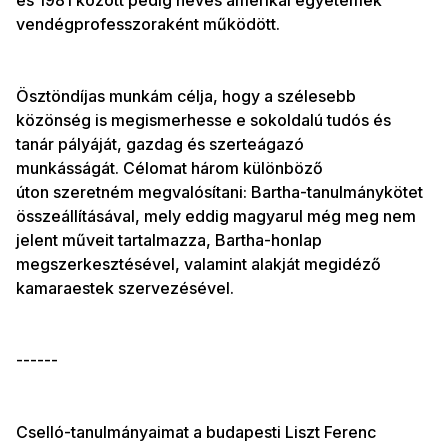
és 1981 között pedig neves amerikai egyetemek
vendégprofesszoraként működött.
Ösztöndíjas munkám célja, hogy a szélesebb
közönség is megismerhesse e sokoldalú tudós és
tanár pályáját, gazdag és szerteágazó
munkásságát. Célomat három különböző
úton szeretném megvalósítani: Bartha-tanulmánykötet
összeállításával, mely eddig magyarul még meg nem
jelent műveit tartalmazza, Bartha-honlap
megszerkesztésével, valamint alakját megidéző
kamaraestek szervezésével.
------
Cselló-tanulmányaimat a budapesti Liszt Ferenc