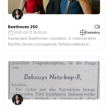
Beethoven 250
2020-09-12 18:00:00
Esemény
Kamaraest Beethoven műveiből. A műismertetőt
Bartha Dénes szövegeinek felhasználásával
összeállítja: Scholz Anna.