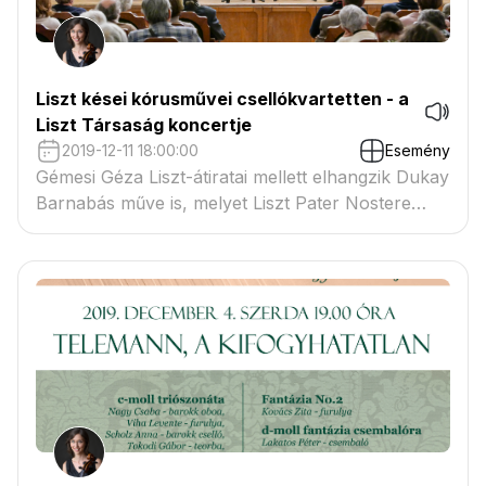
Liszt kései kórusművei csellókvartetten - a
Liszt Társaság koncertje
2019-12-11 18:00:00
Esemény
Gémesi Géza Liszt-átiratai mellett elhangzik Dukay
Barnabás műve is, melyet Liszt Pater Nostere
ihletett.