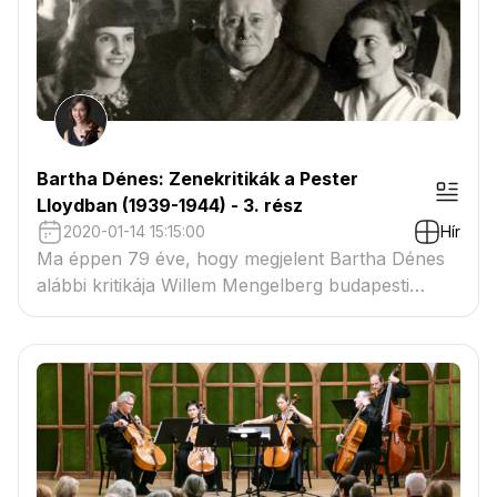
Bartha Dénes: Zenekritikák a Pester
Lloydban (1939-1944) - 3. rész
2020-01-14 15:15:00
Hír
Ma éppen 79 éve, hogy megjelent Bartha Dénes
alábbi kritikája Willem Mengelberg budapesti
hangversenyéről. (Pester Lloyd, 1941. január 14.
Németből fordította: Scholz Anna) A fotón a
dirigens látható 1938-ban Budapesten, jobb oldalt
Fischer Annie-val. (Forrás: willemmengelberg.nl)