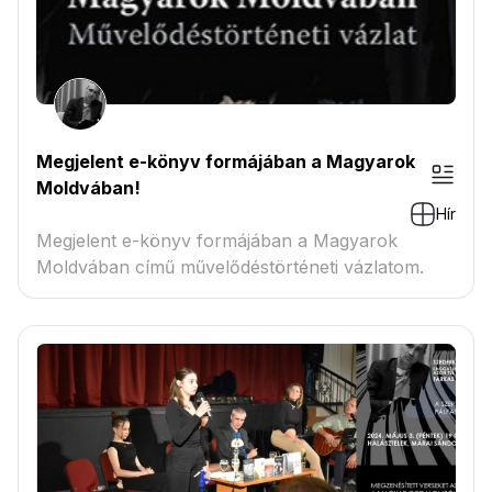
Megjelent e-könyv formájában a Magyarok
Moldvában!
Hír
Megjelent e-könyv formájában a Magyarok
Moldvában című művelődéstörténeti vázlatom.