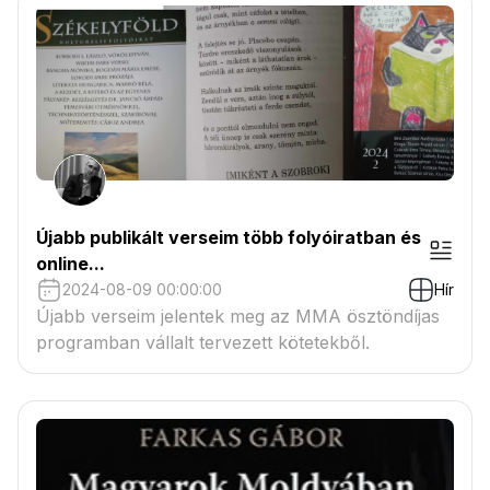
Újabb publikált verseim több folyóiratban és
online...
2024-08-09 00:00:00
Hír
Újabb verseim jelentek meg az MMA ösztöndíjas
programban vállalt tervezett kötetekből.