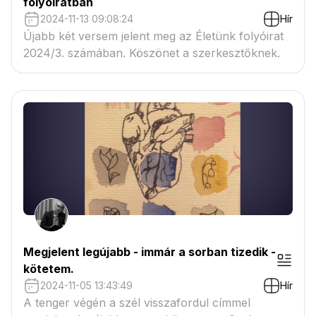
folyóiratban
2024-11-13 09:08:24
Hír
Újabb két versem jelent meg az Életünk folyóirat
2024/3. számában. Köszönet a szerkesztőknek.
Megjelent legújabb - immár a sorban tizedik -
kötetem.
2024-11-05 13:43:49
Hír
A tenger végén a szél visszafordul címmel