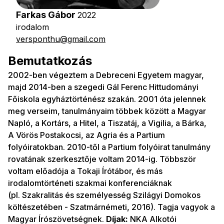
Farkas Gábor
2022
irodalom
versponthu@gmail.com
Bemutatkozás
2002-ben végeztem a Debreceni Egyetem magyar,
majd 2014-ben a szegedi Gál Ferenc Hittudományi
Főiskola egyháztörténész szakán. 2001 óta jelennek
meg verseim, tanulmányaim többek között a Magyar
Napló, a Kortárs, a Hitel, a Tiszatáj, a Vigilia, a Bárka,
A Vörös Postakocsi, az Agria és a Partium
folyóiratokban. 2010-től a Partium folyóirat tanulmány
rovatának szerkesztője voltam 2014-ig. Többször
voltam előadója a Tokaji Írótábor, és más
irodalomtörténeti szakmai konferenciáknak
(pl. Szakralitás és személyesség Szilágyi Domokos
költészetében - Szatmárnémeti, 2016). Tagja vagyok a
Magyar Írószövetségnek.
Díjak:
NKA Alkotói