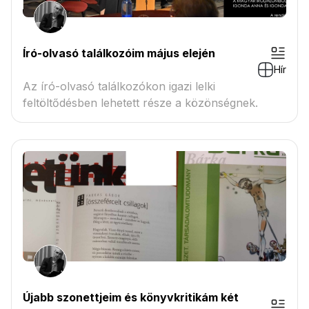
Író-olvasó találkozóim május elején
Hír
Az író-olvasó találkozókon igazi lelki
feltöltődésben lehetett része a közönségnek.
Újabb szonettjeim és könyvkritikám két