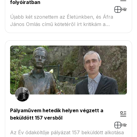
folyóiratban
Hír
Újabb két szonettem az Életünkben, és Áfra
János Omlás című kötetéről írt kritikám a
Bárkában
Pályaművem hetedik helyen végzett a
beküldött 157 versből
Hír
Az Év ódaköltője pályázat 157 beküldött alkotása