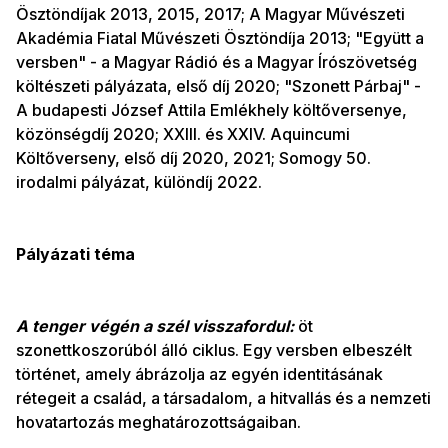
Ösztöndíjak 2013, 2015, 2017; A Magyar Művészeti
Akadémia Fiatal Művészeti Ösztöndíja 2013; "Együtt a
versben" - a Magyar Rádió és a Magyar Írószövetség
költészeti pályázata, első díj 2020; "Szonett Párbaj" -
A budapesti József Attila Emlékhely költőversenye,
közönségdíj 2020; XXIII. és XXIV. Aquincumi
Költőverseny, első díj 2020, 2021; Somogy 50.
irodalmi pályázat, különdíj 2022.
Pályázati téma
A tenger végén a szél visszafordul:
öt
szonettkoszorúból álló ciklus. Egy versben elbeszélt
történet, amely ábrázolja az egyén identitásának
rétegeit a család, a társadalom, a hitvallás és a nemzeti
hovatartozás meghatározottságaiban.