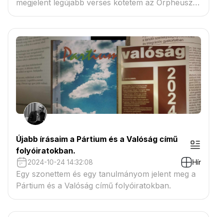
megjelent legújabb verses kötetem az Orpheusz
Kiadónál.
Újabb írásaim a Pártium és a Valóság című
folyóiratokban.
2024-10-24 14:32:08
Hír
Egy szonettem és egy tanulmányom jelent meg a
Pártium és a Valóság című folyóiratokban.