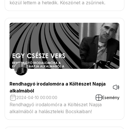
közül lettem a hetedik. Köszönet a zsűrinek.
Rendhagyó irodalomóra a Költészet Napja
alkalmából
2024-04-10 00:00:00
Esemény
Rendhagyó irodalomóra a Költészet Napja
alkalmából a halászteleki Bocskaiban!