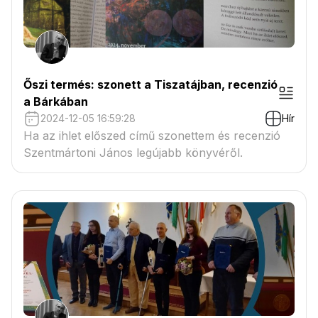
Őszi termés: szonett a Tiszatájban, recenzió
a Bárkában
2024-12-05 16:59:28
Hír
Ha az ihlet előszed című szonettem és recenzió
Szentmártoni János legújabb könyvéről.