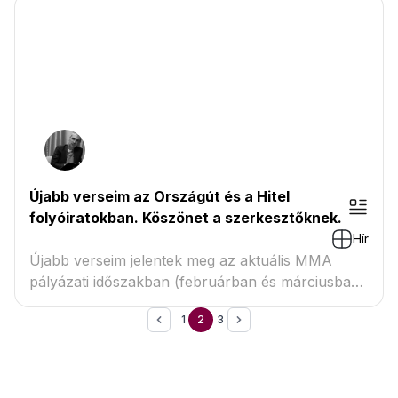
Újabb verseim az Országút és a Hitel
folyóiratokban. Köszönet a szerkesztőknek.
Hír
Újabb verseim jelentek meg az aktuális MMA
pályázati időszakban (februárban és márciusban)
az Ország...
1
2
3