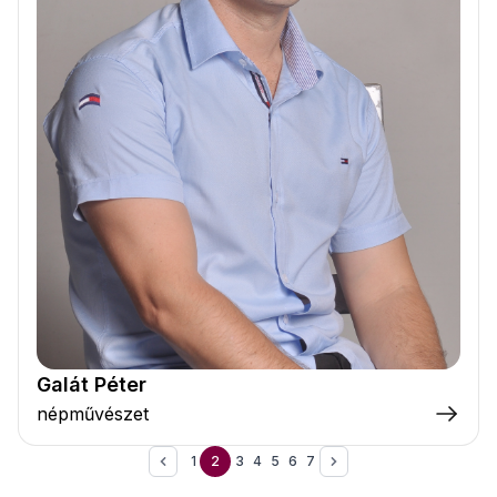
Galát Péter
népművészet
1
2
3
4
5
6
7