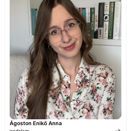
Ágoston Enikő Anna
irodalom