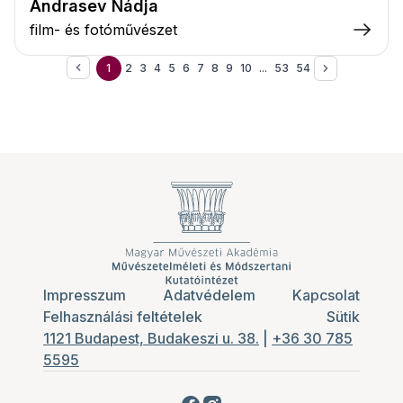
Andrasev Nádja
film- és fotóművészet
1
2
3
4
5
6
7
8
9
10
...
53
54
Impresszum
Adatvédelem
Kapcsolat
Felhasználási feltételek
Sütik
1121 Budapest, Budakeszi u. 38.
|
+36 30 785
5595