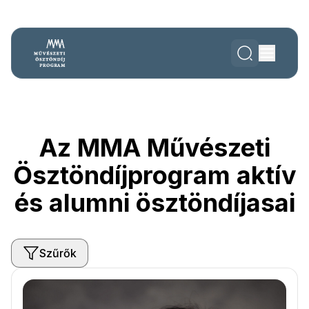
Az MMA Művészeti
Ösztöndíjprogram aktív
és alumni ösztöndíjasai
Szűrők