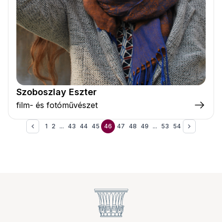
Szoboszlay Eszter
film- és fotóművészet
1
2
...
43
44
45
46
47
48
49
...
53
54