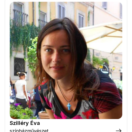
Szilléry Éva
színházművészet