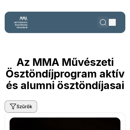
Az MMA Művészeti
Ösztöndíjprogram aktív
és alumni ösztöndíjasai
Szűrők