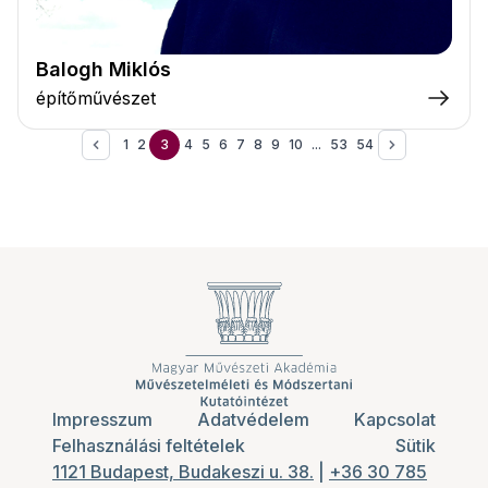
Balogh Miklós
építőművészet
1
2
3
4
5
6
7
8
9
10
...
53
54
Impresszum
Adatvédelem
Kapcsolat
Felhasználási feltételek
Sütik
1121 Budapest, Budakeszi u. 38.
|
+36 30 785