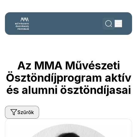
Az MMA Művészeti
Ösztöndíjprogram aktív
és alumni ösztöndíjasai
Szűrők