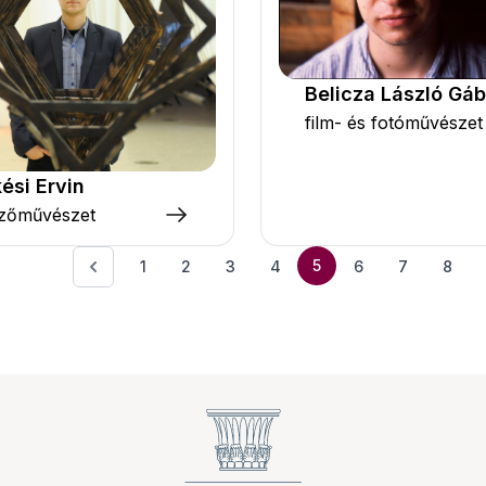
Belicza László Gáb
film- és fotóművészet
ési Ervin
zőművészet
5
1
2
3
4
6
7
8