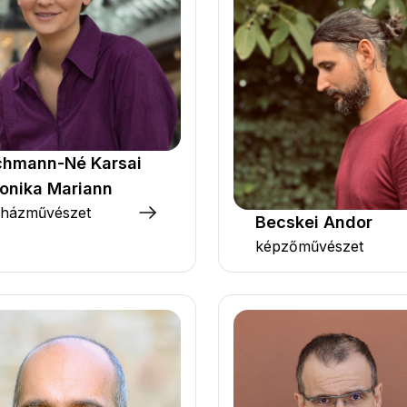
chmann-Né Karsai
onika Mariann
nházművészet
Becskei Andor
képzőművészet