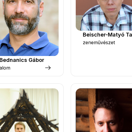
Beischer-Matyó T
zeneművészet
 Bednanics Gábor
dalom