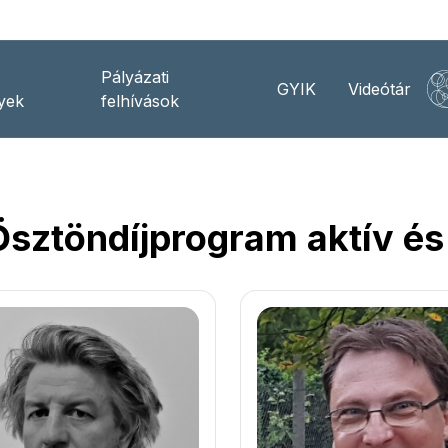
Pályázati
GYIK
Videótár
yek
felhívások
ztöndíjprogram aktív és 