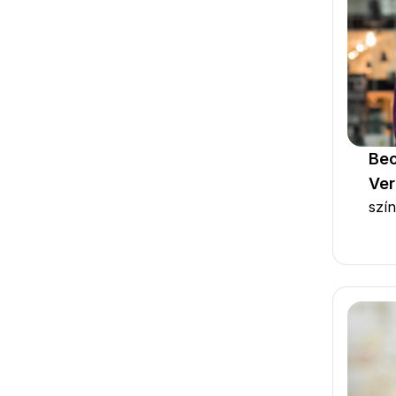
Be
Ver
szí