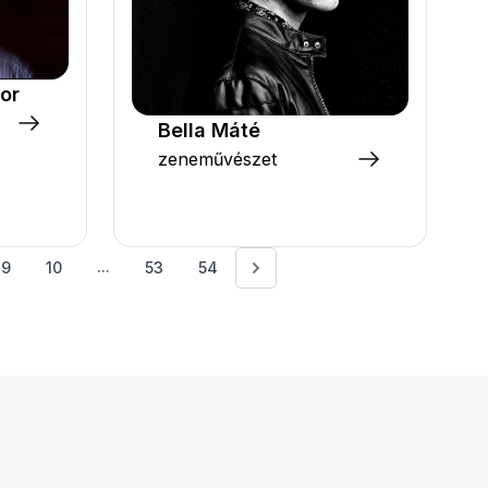
or
Bella Máté
zeneművészet
...
9
10
53
54