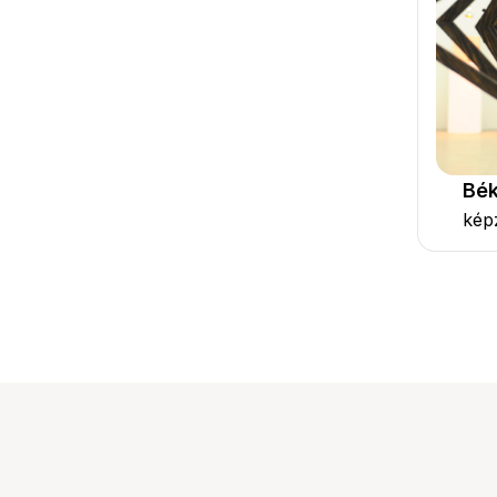
Bék
kép