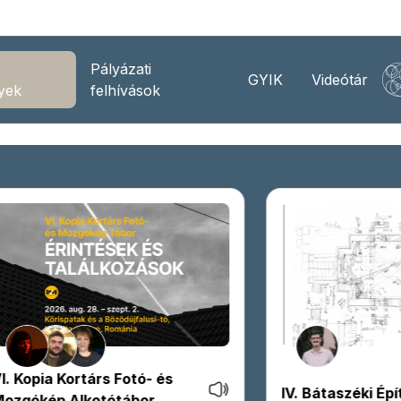
Pályázati
GYIK
Videótár
yek
felhívások
V. Bátaszéki Építészeti
Barokk udvarlás 