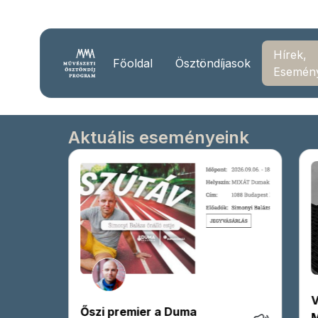
Hírek,
Főoldal
Ösztöndíjasok
Esemén
Aktuális eseményeink
VI. Kopia Kortárs Fotó- és
I
Mozgókép Alkotótábor