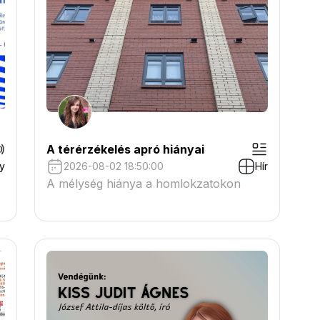
A térérzékelés apró hiányai
y
2026-08-02 18:50:00
Hír
A mélység hiánya a homlokzatokon