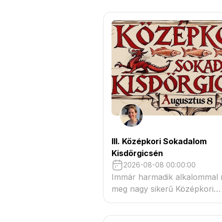
III. Középkori Sokadalom
Kisdörgicsén
2026-08-08 00:00:00
Immár harmadik alkalommal
meg nagy sikerű Középkori
Sokadalmunkat Kisdörgicsén!