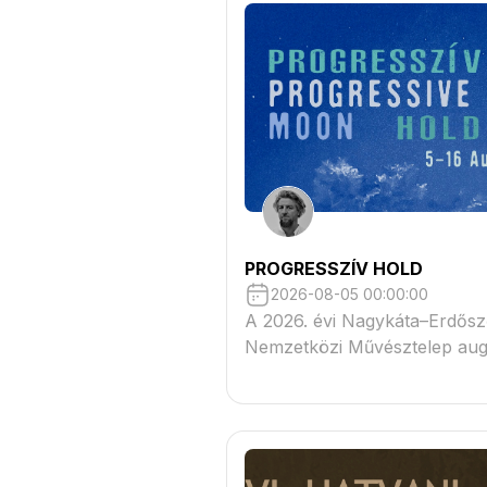
PROGRESSZÍV HOLD
2026-08-05 00:00:00
A 2026. évi Nagykáta–Erdősz
Nemzetközi Művésztelep aug
én kezdődik.