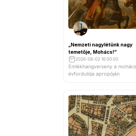
„Nemzeti nagylétünk nagy
temetője, Mohács!”
2026-08-02 16:00:00
Emlékhangverseny a mohácsi
évfordulója apropóján