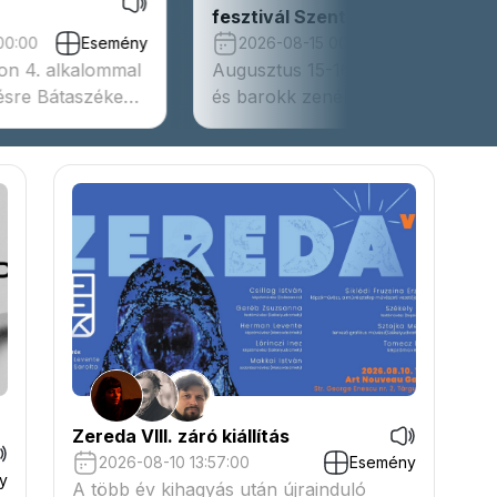
endrén
2026-08-11 00:00:00
Esemé
Térkép - független magyar
00:00
Esemény
-án reneszánsz
designszakmai munkacsoport els
hallhatók a
rendezvénye
trum
ban.
Zereda VIII. záró kiállítás
2026-08-10 13:57:00
Esemény
y
A több év kihagyás után újrainduló