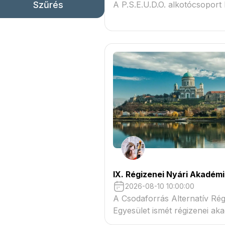
Szűrés
A P.S.E.U.D.O. alkotócsoport k
IX. Régizenei Nyári Akadém
2026-08-10 10:00:00
A Csodaforrás Alternatív Rég
Egyesület ismét régizenei ak
szervez Esztergomban