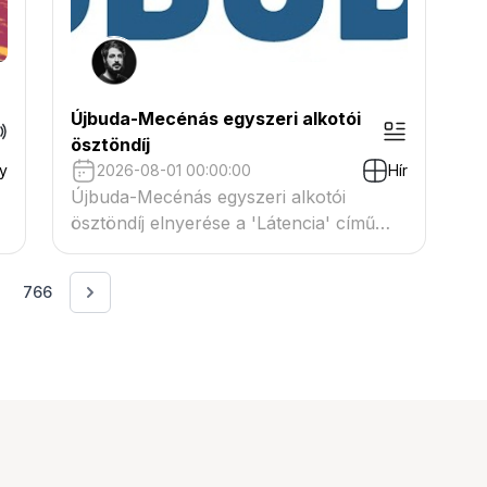
Újbuda-Mecénás egyszeri alkotói
ösztöndíj
y
2026-08-01 00:00:00
Hír
Újbuda-Mecénás egyszeri alkotói
y
ösztöndíj elnyerése a 'Látencia' című
fotóművészeti munkára
766