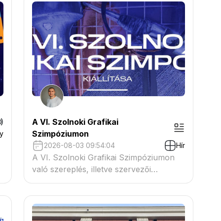
A VI. Szolnoki Grafikai
Szimpóziumon
y
2026-08-03 09:54:04
Hír
A VI. Szolnoki Grafikai Szimpóziumon
való szereplés, illetve szervezői
tevékenység