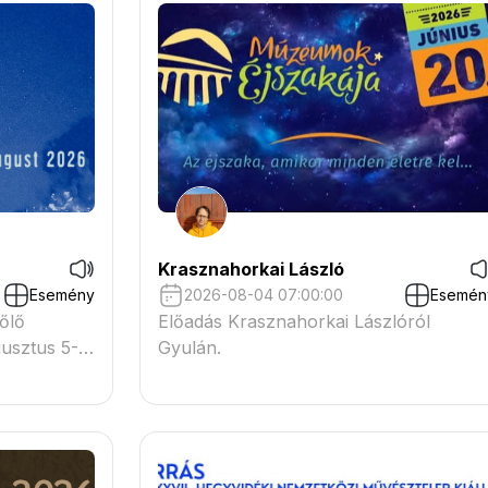
Krasznahorkai László
Esemény
2026-08-04 07:00:00
Esemén
őlő
Előadás Krasznahorkai Lászlóról
usztus 5-
Gyulán.