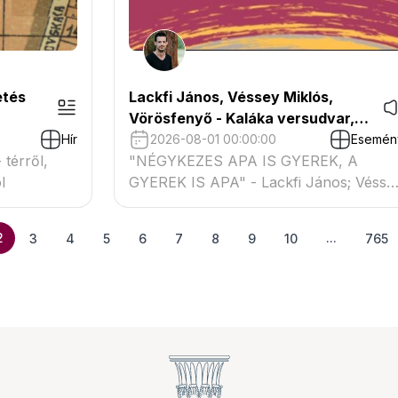
etés
Lackfi János, Véssey Miklós,
Vörösfenyő - Kaláka versudvar,
Művészetek völgye
Hír
2026-08-01 00:00:00
Esemén
 térről,
"NÉGYKEZES APA IS GYEREK, A
l
GYEREK IS APA" - Lackfi János; Vésse
Miklós; Vörösfenyő
2
...
3
4
5
6
7
8
9
10
765