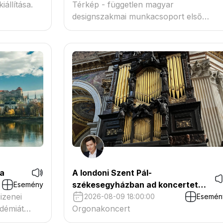
iállítása.
Térkép - független magyar
designszakmai munkacsoport első
rendezvénye
ia
A londoni Szent Pál-
székesegyházban ad koncertet
Esemény
izenei
Tóth-Vajna Gergely
2026-08-09 18:00:00
Esemén
adémiát
Orgonakoncert