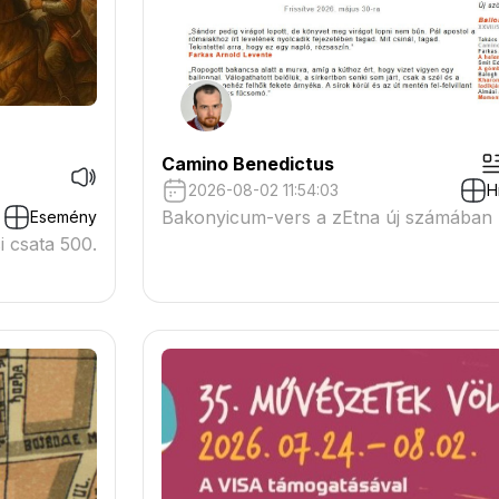
Camino Benedictus
2026-08-02 11:54:03
H
Bakonyicum-vers a zEtna új számában
Esemény
 csata 500.