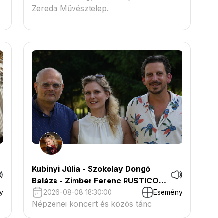
Zereda Művésztelep.
Kubinyi Júlia - Szokolay Dongó
Balázs - Zimber Ferenc RUSTICO
koncertje Vöröstón
y
2026-08-08 18:30:00
Esemény
Népzenei koncert és közös tánc