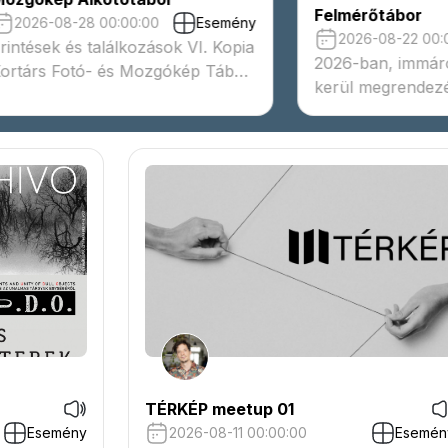
elmérőtábor
fesztivál Szent
2026-08-22 00:00:00
Esemény
2026-08-15 00:
026-ban, immáron 4. alkalommal
Augusztus 15-16
erül megrendezésre Bátaszéken
és barokk zenék 
pítészeti felmérőtábor.
Szentendrei Teá
programsorozatá
TÉRKÉP meetup 01
Esemény
2026-08-11 00:00:00
Esemén