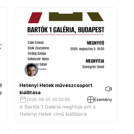
Hetényi Hetek művészcsoport
kiállítása
y
2026-08-05 00:00:00
Esemény
A Bartók 1 Galéria meghívja önt a
Hetényi Hetek című kiállításra