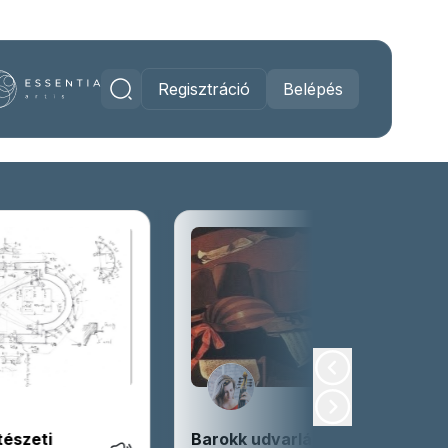
Regisztráció
Belépés
- régizenei
TÉRKÉP meetup 01