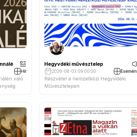
ennálé
Hegyvdéki művésztelep
Hír
2026-08-03 09:00:00
Esemén
nnálén való
Részvétel a nemzetközi Hegyvidéki
kenység
Művésztelepen