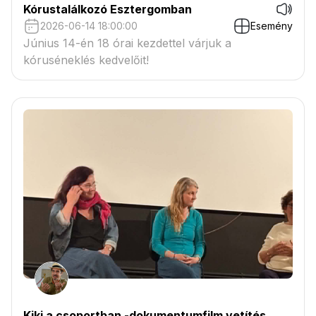
Kórustalálkozó Esztergomban
2026-06-14 18:00:00
Esemény
Június 14-én 18 órai kezdettel várjuk a
kóruséneklés kedvelőit!
Kiki a csoportban -dokumentumfilm vetítés