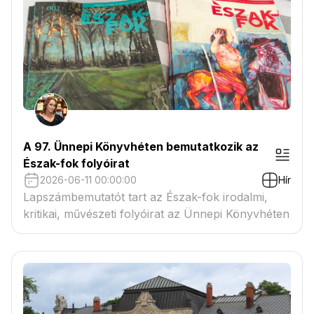
A 97. Ünnepi Könyvhéten bemutatkozik az
Észak-fok folyóirat
2026-06-11 00:00:00
Hír
Lapszámbemutatót tart az Észak-fok irodalmi,
kritikai, művészeti folyóirat az Ünnepi Könyvhéten