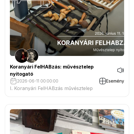
Koranyári FelHABzás: művésztelep
nyitogató
2026-06-11 00:00:00
Esemény
I. Koranyári FelHABzás művésztelep