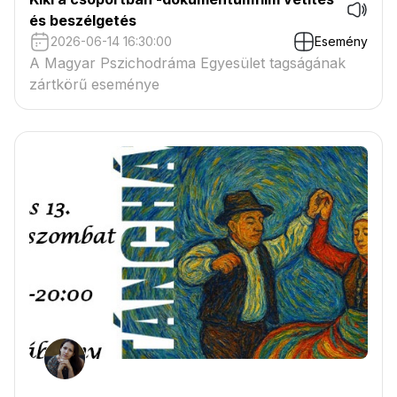
és beszélgetés
2026-06-14 16:30:00
Esemény
A Magyar Pszichodráma Egyesület tagságának
zártkörű eseménye