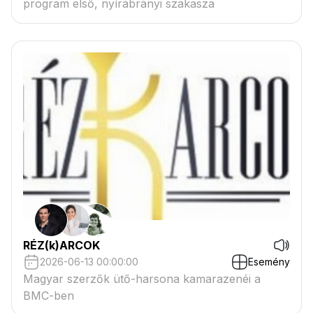
program első, nyírábrányi szakasza
RÉZ(k)ARCOK
2026-06-13 00:00:00
Esemény
Magyar szerzők ütő-harsona kamarazenéi a
BMC-ben