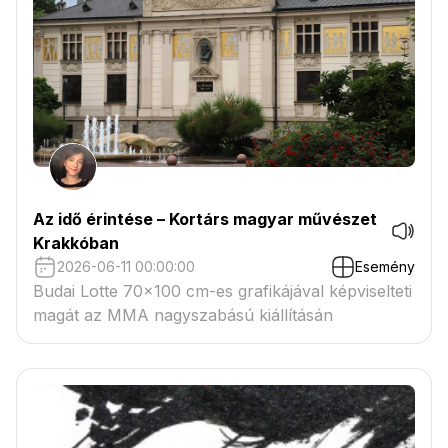
Az idő érintése – Kortárs magyar művészet
Krakkóban
2026-06-11 00:00:00
Esemény
Budai Lotte 70×100 cm-es grafikájával képviselteti
magát az MMA nagyszabású kiállításán