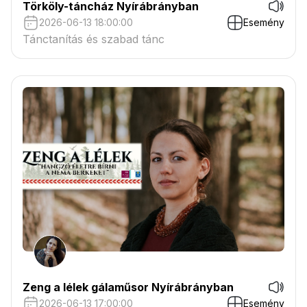
Törköly-táncház Nyírábrányban
2026-06-13 18:00:00
Esemény
Tánctanítás és szabad tánc
Zeng a lélek gálaműsor Nyírábrányban
2026-06-13 17:00:00
Esemény