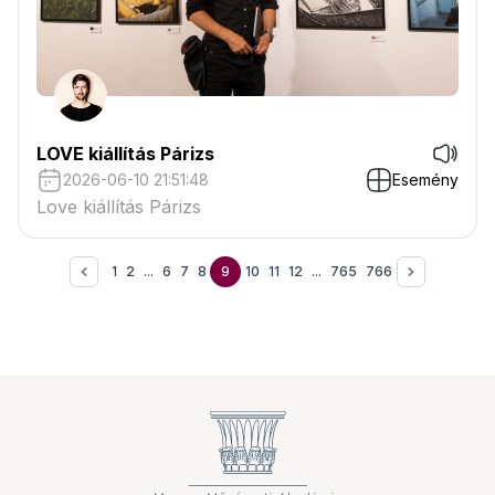
LOVE kiállítás Párizs
2026-06-10 21:51:48
Esemény
Love kiállítás Párizs
1
2
...
6
7
8
9
10
11
12
...
765
766