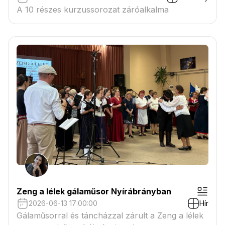
A 10 részes kurzussorozat záróalkalma
Zeng a lélek gálaműsor Nyírábrányban
2026-06-13 17:00:00
Hír
Gálaműsorral és táncházzal zárult a Zeng a lélek