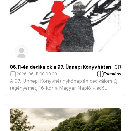
06.11-én dedikálok a 97. Ünnepi Könyvhéten
2026-06-11 00:00:00
Esemény
A 97. Ünnepi Könyvhét nyitónapján dedikálom új
regényemet, 16-kor a Magyar Napló Kiadó
standjánál.