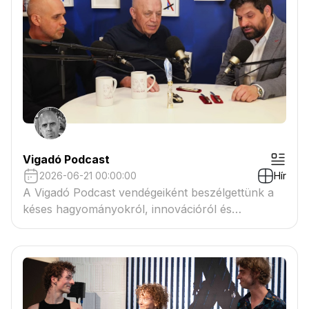
Vigadó Podcast
2026-06-21 00:00:00
Hír
A Vigadó Podcast vendégeiként beszélgettünk a
késes hagyományokról, innovációról és
művészetről.