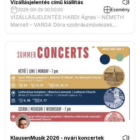
Vízállásjelentés című kiállítás
2026-06-29 00:00:00
Esemény
VÍZÁLLÁSJELENTÉS HARDI Ágnes – NÉMETH
Marcell – VARGA Dóra szobrászművészek
kiállítása
KlausenMusik 2026 - nyári koncertek