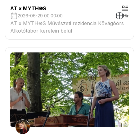
AT x MYTH֍S
2026-06-29 00:00:00
Hír
AT x MYTH֍S Művészeti rezidencia Kővágóörs
Alkotótábor keretein belül