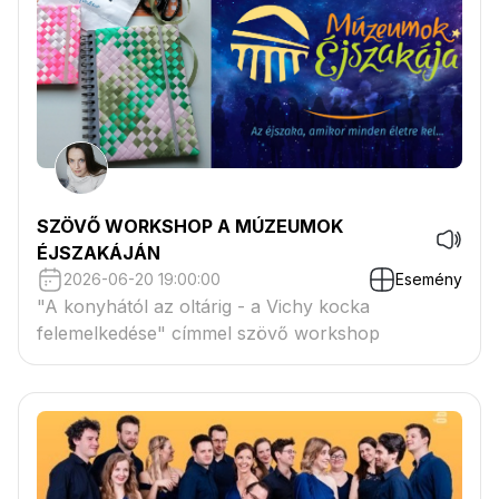
SZÖVŐ WORKSHOP A MÚZEUMOK
ÉJSZAKÁJÁN
2026-06-20 19:00:00
Esemény
"A konyhától az oltárig - a Vichy kocka
felemelkedése" címmel szövő workshop