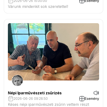
2026-06-26 15:00:00
Esemény
Várunk mindenkit sok szeretettel!
Népi Iparművészeti zsűrizés
2026-06-26 09:28:50
Esemény
Késes népi iparművészeti zsűrin vettem részt