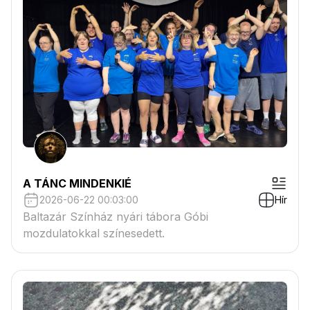
A TÁNC MINDENKIÉ
2026-06-22 00:03:00
Hír
Baltazár Színház nyári tábora Góbi
mozdulatokkal színesedett.