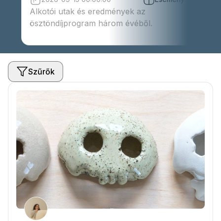
Dum
Alkotói utak és eredmények az
ösztöndíjprogram három évéből.
Szűrők