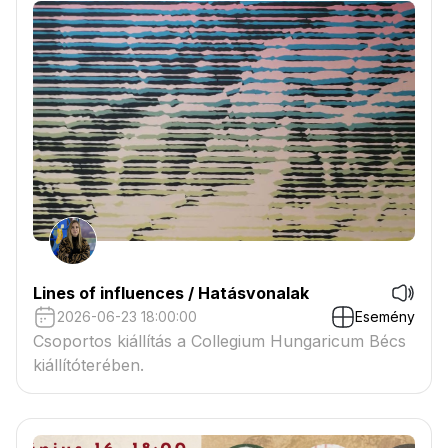
Lines of influences / Hatásvonalak
2026-06-23 18:00:00
Esemény
Csoportos kiállítás a Collegium Hungaricum Bécs
kiállítóterében.