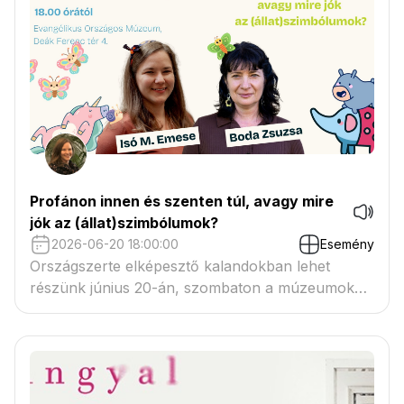
Profánon innen és szenten túl, avagy mire
jók az (állat)szimbólumok?
2026-06-20 18:00:00
Esemény
Országszerte elképesztő kalandokban lehet
részünk június 20-án, szombaton a múzeumok
éjszakáján.