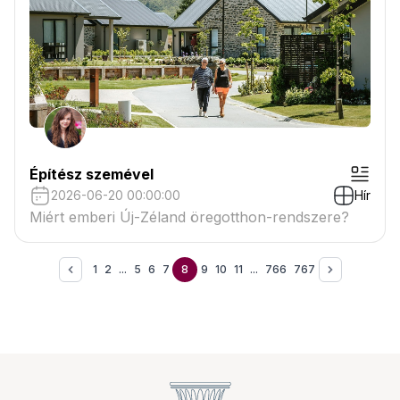
Építész szemével
2026-06-20 00:00:00
Hír
Miért emberi Új-Zéland öregotthon-rendszere?
1
2
...
5
6
7
8
9
10
11
...
766
767