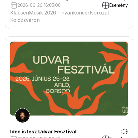
2026-06-26 16:05:00
Esemény
KlausenMusik 2026 - nyárikoncertsorozat
Kolozsváron
Idén is lesz Udvar Fesztivál