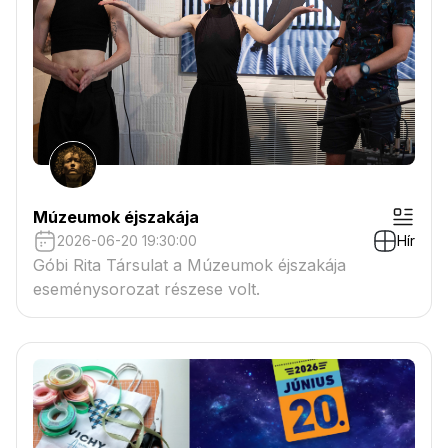
Múzeumok éjszakája
2026-06-20 19:30:00
Hír
Góbi Rita Társulat a Múzeumok éjszakája
eseménysorozat részese volt.