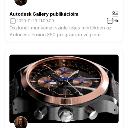
Autodesk Gallery publikációim
2020-11-29 21:00:00
Hír
Ösztöndíj munkámat szinte teljes mértékben az
Autodesk Fusion 360 programján végzem.