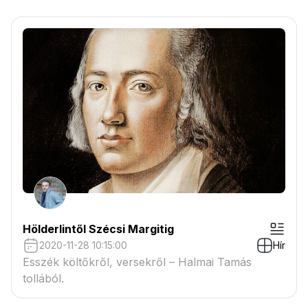
Beethoven: 4. (B-dúr) szimfónia, op. 60
Hölderlintől Szécsi Margitig
2020-11-28 10:15:00
Hír
Esszék költőkről, versekről – Halmai Tamás
tollából.