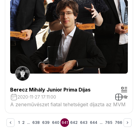
Berecz Mihály Junior Prima Díjas
2020-11-27 17:11:00
Hír
A zeneművészet fiatal tehetségeit díjazta az MVM
1
2
...
638
639
640
641
642
643
644
...
765
766