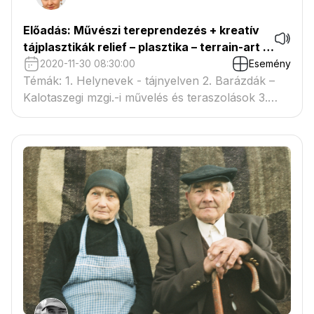
Előadás: Művészi tereprendezés + kreatív
tájplasztikák relief – plasztika – terrain-art –
kortárs tájépítészet
2020-11-30 08:30:00
Esemény
Témák: 1. Helynevek - tájnyelven 2. Barázdák –
Kalotaszegi mzgi.-i művelés és teraszolások 3.
Agroteraszok – teraszolás a világból 4. Táj-, és
kerttörténeti korszakok terepalakítása 5. XX. Sz.-i
terepplasztikák (I. Noguchi és L. Halprin
művészete részletesen) 6. Kortárs tájépítészeti
design