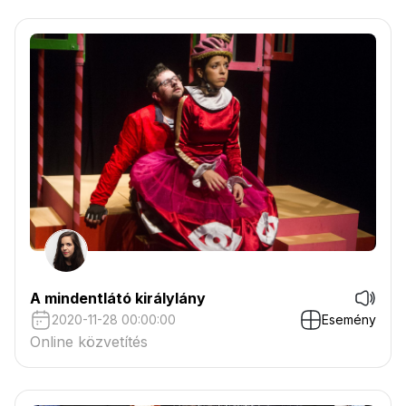
helyszínek geológiai megjelenése hogyan hatottak
a kertművészeti alkotásokban, valamint a kortárs
tájépítészeti koncepciókban hogyan tükröződik
egy adott vidék geomorfológiája.
A mindentlátó királylány
2020-11-28 00:00:00
Esemény
Online közvetítés