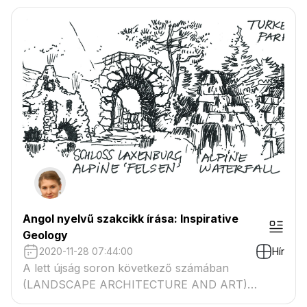
Angol nyelvű szakcikk írása: Inspirative
Geology
2020-11-28 07:44:00
Hír
A lett újság soron következő számában
(LANDSCAPE ARCHITECTURE AND ART)
megjelenő összefoglaló cikk azt vizsgálja, hogy