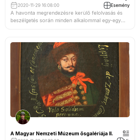
2020-11-29 16:08:00
Esemény
A havonta megrendezésre kerülő felolvasás és
beszélgetés során minden alkalommal egy-egy
témát járunk körbe kortárs – főként női – alkotók
részvételével.
A Magyar Nemzeti Múzeum ősgalériája II.