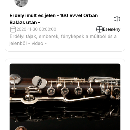
Erdélyi múlt és jelen - 160 évvel Orbán
Balázs után -
2020-11-30 00:00:00
Esemény
Erdélyi tájak, emberek; fényképek a múltból és a
jelenből - videó -