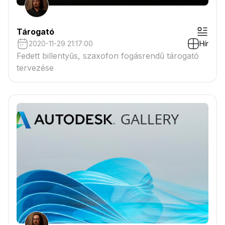
Tárogató
2020-11-29 21:17:00
Hír
Fedett billentyűs, szaxofon fogásrendű tárogató
tervezése