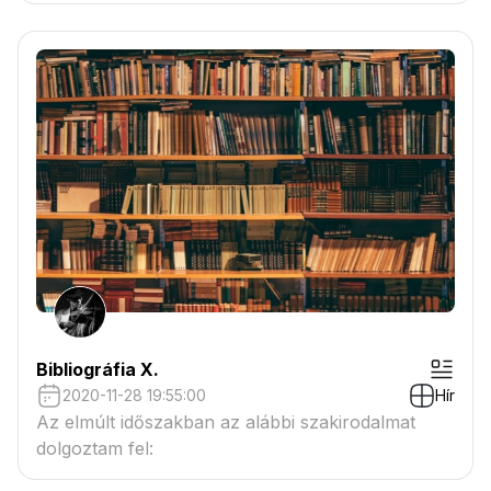
Bibliográfia X.
2020-11-28 19:55:00
Hír
Az elmúlt időszakban az alábbi szakirodalmat
dolgoztam fel: