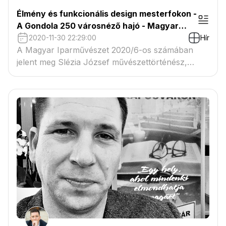
Élmény és funkcionális design mesterfokon -
A Gondola 250 városnéző hajó - Magyar
Iparművészet - 2020/6 - Slézia József cikke
2020-11-30 22:29:00
Hír
A Magyar Iparművészet 2020/6-os számában
jelent meg Slézia József művészettörténész,
designszakíró cikke a Gondola városnéző hajó
tervezéséről és az elkészült járműről.