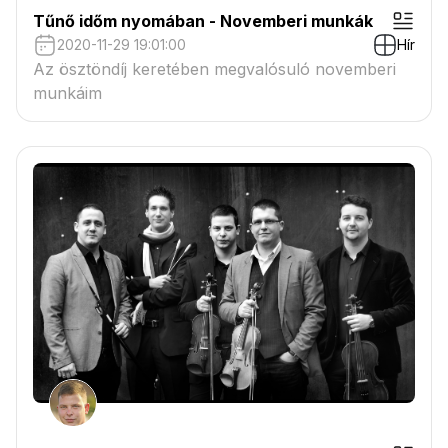
Tűnő időm nyomában - Novemberi munkák
2020-11-29 19:01:00
Hír
Az ösztöndíj keretében megvalósuló novemberi
munkáim