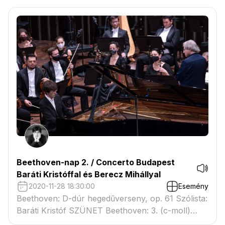
Beethoven-nap 2. / Concerto Budapest
Baráti Kristóffal és Berecz Mihállyal
2020-11-28 18:30:00
Esemény
Beethoven: D-dúr hegedűverseny, op. 61 Szólista:
Baráti Kristóf SZÜNET Beethoven: 3. (c-moll)
zongoraverseny, op. 37 Szólista: Berecz Mihály