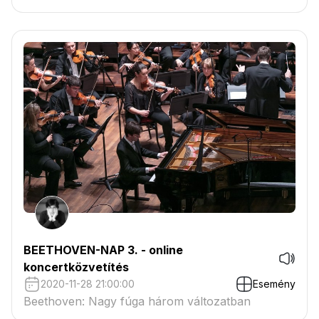
BEETHOVEN-NAP 3. - online
koncertközvetítés
2020-11-28 21:00:00
Esemény
Beethoven: Nagy fúga három változatban