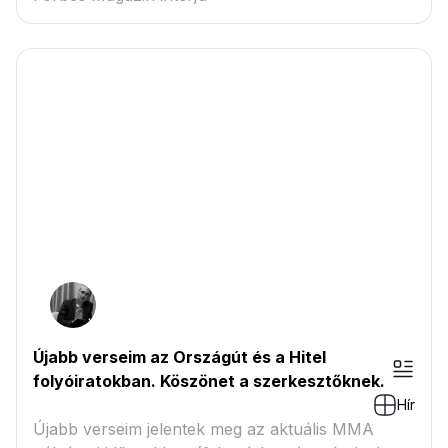
Újabb verseim az Országút és a Hitel
folyóiratokban. Köszönet a szerkesztőknek.
Hír
Újabb verseim jelentek meg az aktuális MMA