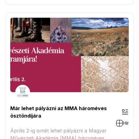
napvilá...
Már lehet pályázni az MMA hároméves
ösztöndíjára
Hír
Április 2-ig ismét lehet pályázni a Magyar
Művészeti Akadémia (MMA) hároméves