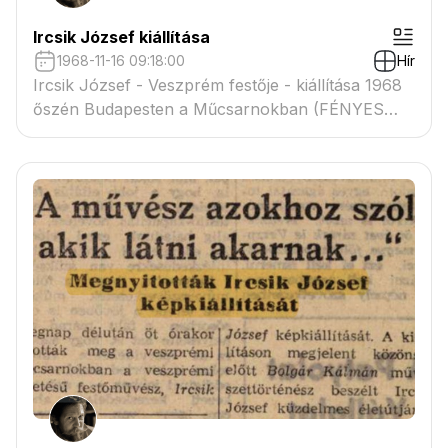
Ircsik József kiállítása
1968-11-16 09:18:00
Hír
Ircsik József - Veszprém festője - kiállítása 1968
őszén Budapesten a Műcsarnokban (FÉNYES
ADOLF TEREM)