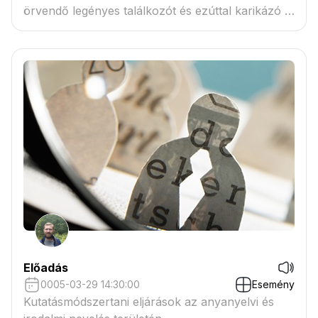
örvendő legényes találkozót és ezúttal karikázó is
lesz
Előadás
0005-03-29 14:30:00
Esemény
Kutatásmódszertani eljárások az anyanyelvi és