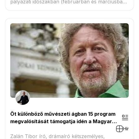
pályázati időszakban (februárban és márciusban)
az Ország...
Öt különböző művészeti ágban 15 program
megvalósítását támogatja idén a Magyar
Művészeti Akadémia (MMA) szegedi
Hír
munkacsoportja
Zalán Tibor író, drámaíró kétszemélyes,