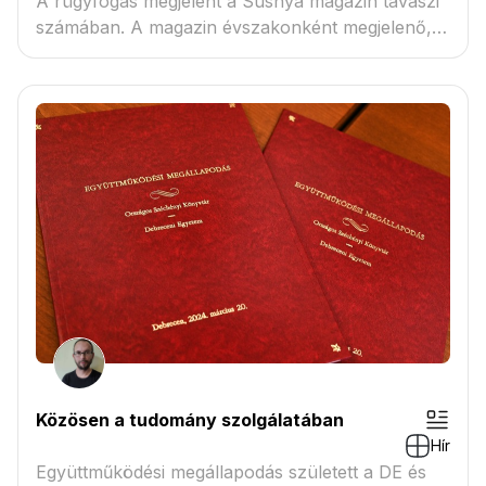
A rügyfogas megjelent a Susnya magazin tavaszi
számában. A magazin évszakonként megjelenő,
azok hang...
Közösen a tudomány szolgálatában
Hír
Együttműködési megállapodás született a DE és