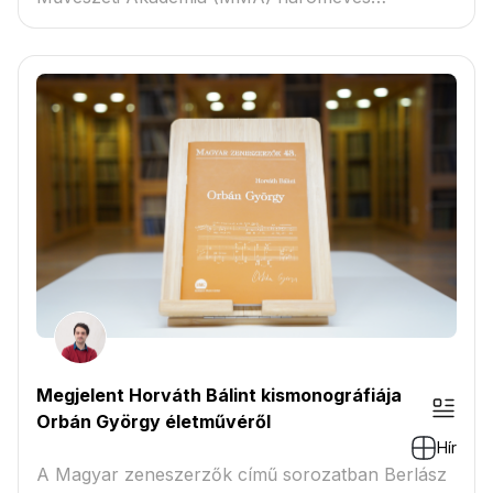
ösztöndíj¬programjára,...
Megjelent Horváth Bálint kismonográfiája
Orbán György életművéről
Hír
A Magyar zeneszerzők című sorozatban Berlász