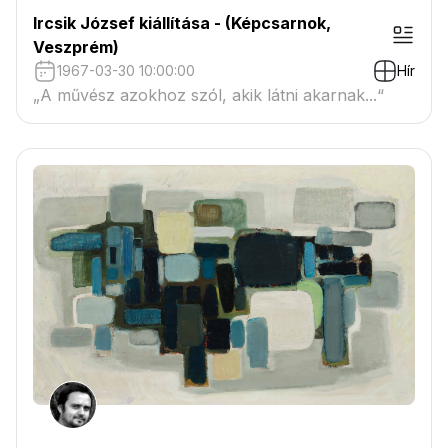
Ircsik József kiállítása - (Képcsarnok,
Veszprém)
1967-03-30 10:00:00
Hír
„A művész azokhoz szól, akik látni akarnak...“