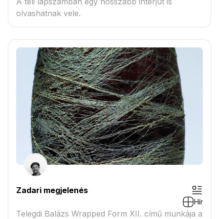
A téli lapszámban egy hosszabb interjút is
olvashatnak vele.
Zadari megjelenés
Hír
Telegdi Balázs Wrapped Form XII. című munkája a