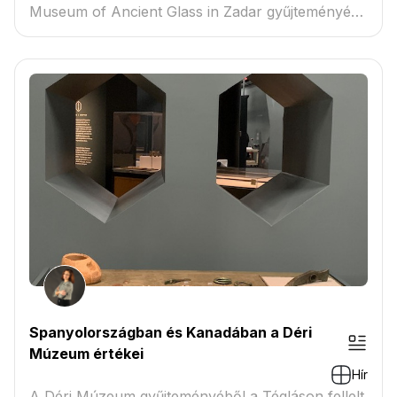
Museum of Ancient Glass in Zadar gyűjteményébe
kerül...
Spanyolországban és Kanadában a Déri
Múzeum értékei
Hír
A Déri Múzeum gyűjteményéből a Tégláson fellelt