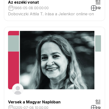
Az eszéki vonat
1966-05-08 00:00:00
Hír
Doboviczki Attila T. írása a Jelenkor online-on
Versek a Magyar Naplóban
0205-07-08 10:00:00
Hír