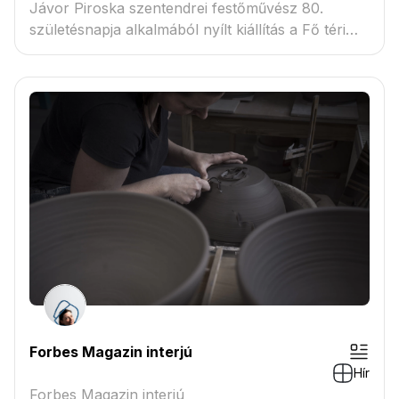
Jávor Piroska szentendrei festőművész 80.
születésnapja alkalmából nyílt kiállítás a Fő téri
Képtárb...
Forbes Magazin interjú
Hír
Forbes Magazin interjú