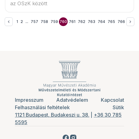
az OSzK között
1
2
...
757
758
759
760
761
762
763
764
765
766
Impresszum
Adatvédelem
Kapcsolat
Felhasználási feltételek
Sütik
1121 Budapest, Budakeszi u. 38.
|
+36 30 785
5595