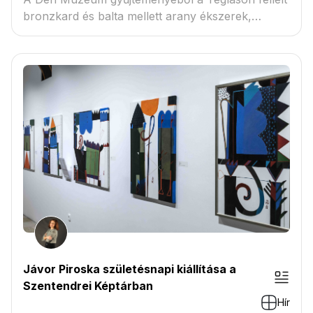
bronzkard és balta mellett arany ékszerek,
csonteszk...
Jávor Piroska születésnapi kiállítása a
Szentendrei Képtárban
Hír