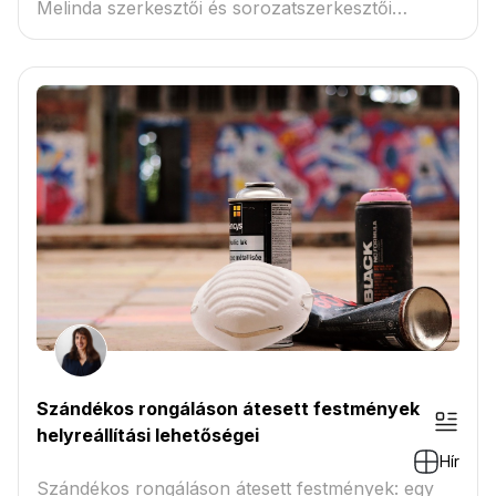
Melinda szerkesztői és sorozatszerkesztői
kezdeményezés...
Szándékos rongáláson átesett festmények
helyreállítási lehetőségei
Hír
Szándékos rongáláson átesett festmények: egy