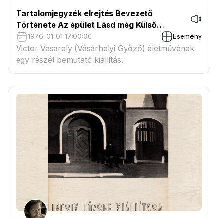
Tartalomjegyzék elrejtés Bevezető
Története Az épület Lásd még Külső
hivatkozások Victor Vasarely Múzeum
1976-01-01 17:00:00
Esemény
Victor Vasarely (Vásárhelyi Győző) életművének
egy részét bemutató kiállítás.