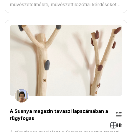
művészetelméleti, művészetfilozófiai kérdéseket
boncolgató s...
A Susnya magazin tavaszi lapszámában a
rügyfogas
Hír